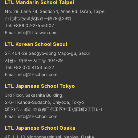
LTL Mandarin School Taipei
No. 29, Lane 78, Section 1, Anhe Rd, Da’an, Taipei
台北市大安區安和路一段78巷29號
Tel: +886 02-27555007
Email:
info@ltl-taiwan.com
LTL Korean School Seoul
2F, 404-29 Seogyo-dong Mapo-gu, Seoul
서울시 마포구 서교동 404-29
Tel: +82 070 4153 5522
Email:
info@ltl-school.com
LTL Japanese School Tokyo
3rd Floor, Sakashita Building,
2-6-1 Kanda-Sudachō, Chiyoda, Tokyo
坂下ビル 3階, 東京都千代田区神田須田町2丁目6-1
Email:
info@ltl-school.com
LTL Japanese School Osaka
4F, 1-1-10 Nipponbashinishi, Naniwa, Osaka