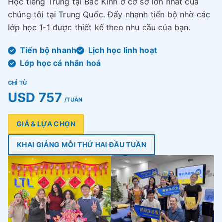
Học tiếng Trung tại Bắc Kinh ở cơ sở lớn nhất của
chúng tôi tại Trung Quốc. Đẩy nhanh tiến bộ nhờ các
lớp học 1-1 được thiết kế theo nhu cầu của bạn.
Tiến bộ nhanh
Lịch học linh hoạt
Lớp học cá nhân hoá
CHỈ TỪ
USD 757
/TUẦN
GIÁ & LỰA CHỌN
KHAI GIẢNG MỖI THỨ HAI ĐẦU TUẦN