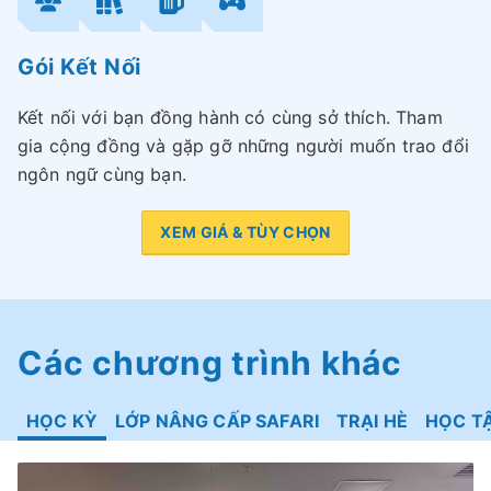
Gói Kết Nối
Kết nối với bạn đồng hành có cùng sở thích. Tham
gia cộng đồng và gặp gỡ những người muốn trao đổi
ngôn ngữ cùng bạn.
XEM GIÁ & TÙY CHỌN
Các chương trình khác
HỌC KỲ
LỚP NÂNG CẤP SAFARI
TRẠI HÈ
HỌC T