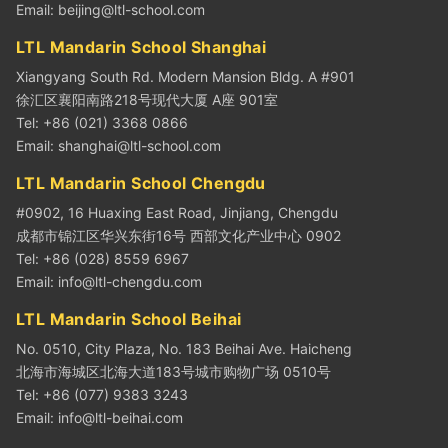
Email:
beijing@ltl-school.com
LTL Mandarin School Shanghai
Xiangyang South Rd. Modern Mansion Bldg. A #901
徐汇区襄阳南路218号现代大厦 A座 901室
Tel: +86 (021) 3368 0866
Email:
shanghai@ltl-school.com
LTL Mandarin School Chengdu
#0902, 16 Huaxing East Road, Jinjiang, Chengdu
成都市锦江区华兴东街16号 西部文化产业中心 0902
Tel: +86 (028) 8559 6967
Email:
info@ltl-chengdu.com
LTL Mandarin School Beihai
No. 0510, City Plaza, No. 183 Beihai Ave. Haicheng
北海市海城区北海大道183号城市购物广场 0510号
Tel: +86 (077) 9383 3243
Email:
info@ltl-beihai.com