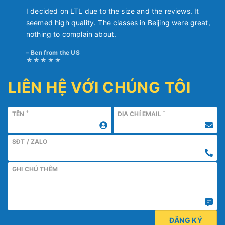
I decided on LTL due to the size and the reviews. It
seemed high quality. The classes in Beijing were great,
nothing to complain about.
Ben from the US
LIÊN HỆ VỚI CHÚNG TÔI
*
*
TÊN
ĐỊA CHỈ EMAIL
SĐT / ZALO
GHI CHÚ THÊM