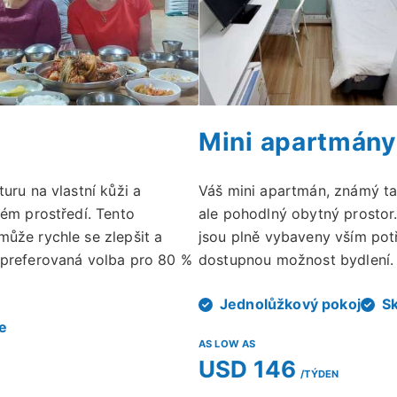
Mini apartmány
uru na vlastní kůži a
Váš mini apartmán, známý t
ném prostředí. Tento
ale pohodlný obytný prostor.
ůže rychle se zlepšit a
jsou plně vybaveny vším po
 preferovaná volba pro 80 %
dostupnou možnost bydlení.
Jednolůžkový pokoj
Sk
e
AS LOW AS
USD 146
/TÝDEN