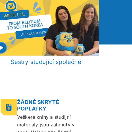
Sestry studující společně
Ubyto
ŽÁDNÉ SKRYTÉ
POPLATKY
Veškeré knihy a studijní
materiály jsou zahrnuty v