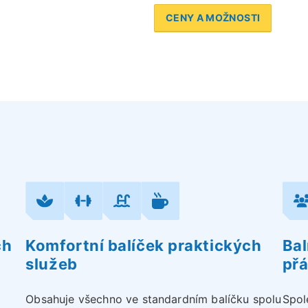
CENY A MOŽNOSTI
ch
Komfortní balíček praktických
Bal
služeb
přá
Obsahuje všechno ve standardním balíčku spolu
Spol