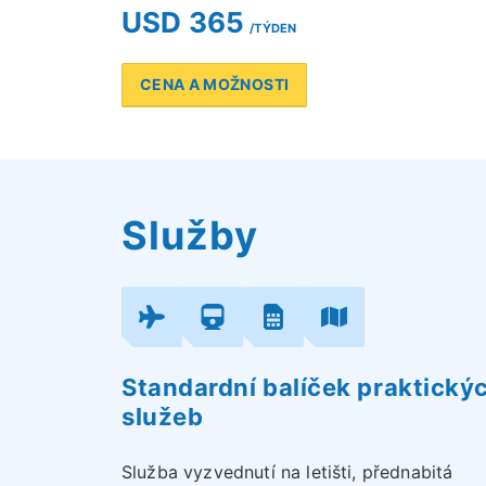
USD 365
/TÝDEN
CENA A MOŽNOSTI
Služby
Standardní balíček praktický
služeb
Služba vyzvednutí na letišti, přednabitá