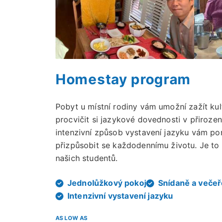
Homestay program
Pobyt u místní rodiny vám umožní zažít kult
procvičit si jazykové dovednosti v přiroze
intenzivní způsob vystavení jazyku vám pom
přizpůsobit se každodennímu životu. Je to
našich studentů.
Jednolůžkový pokoj
Snídaně a večeř
Intenzivní vystavení jazyku
AS LOW AS