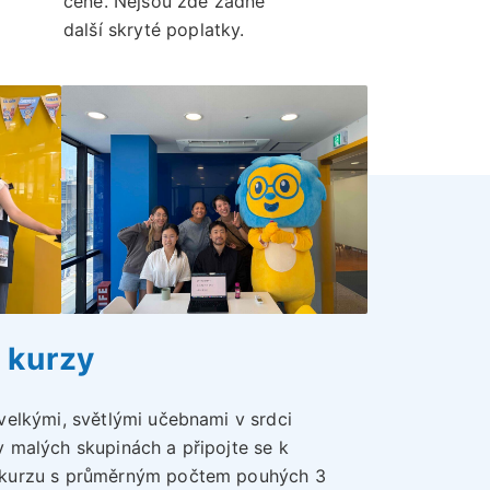
ceně. Nejsou zde žádné
.
další skryté poplatky.
 kurzy
velkými, světlými učebnami v srdci
 malých skupinách a připojte se k
 kurzu s průměrným počtem pouhých 3