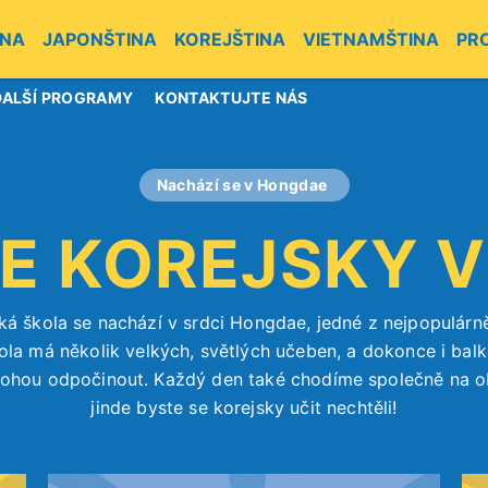
INA
JAPONŠTINA
KOREJŠTINA
VIETNAMŠTINA
PR
DALŠÍ PROGRAMY
KONTAKTUJTE NÁS
Nachází se v Hongdae
E KOREJSKY 
ká škola se nachází v srdci Hongdae, jedné z nejpopulárněj
ola má několik velkých, světlých učeben, a dokonce i balk
mohou odpočinout. Každý den také chodíme společně na o
jinde byste se korejsky učit nechtěli!