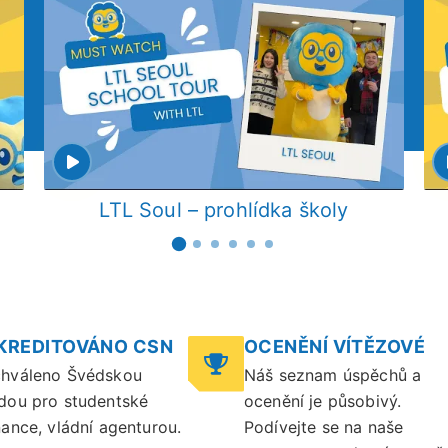
LTL Soul – prohlídka školy
KREDITOVÁNO CSN
OCENĚNÍ VÍTĚZOVÉ
hváleno Švédskou
Náš seznam úspěchů a
dou pro studentské
ocenění je působivý.
nance, vládní agenturou.
Podívejte se na naše