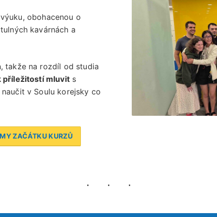
í výuku, obohacenou o
útulných kavárnách a
, takže na rozdíl od studia
příležitostí mluvit
s
 naučit v Soulu korejsky co
MY ZAČÁTKU KURZŮ