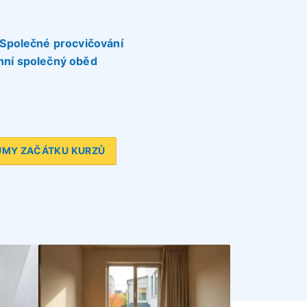
Společné procvičování
nní společný oběd
UMY ZAČÁTKU KURZŮ