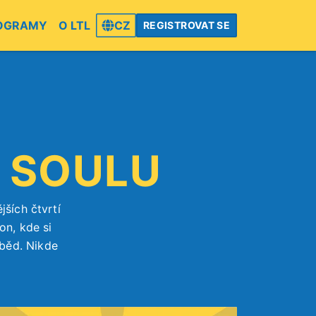
OGRAMY
O LTL
CZ
REGISTROVAT SE
V SOULU
ších čtvrtí
on, kde si
běd. Nikde