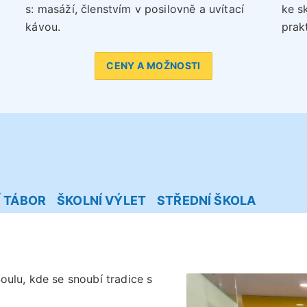
s: masáží, členstvím v posilovně a uvítací
ke s
kávou.
prakt
CENY A MOŽNOSTI
Í TÁBOR
ŠKOLNÍ VÝLET
STŘEDNÍ ŠKOLA
oulu, kde se snoubí tradice s