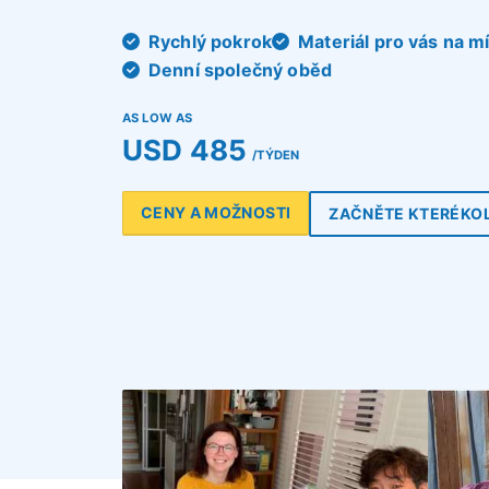
Rychlý pokrok
Materiál pro vás na m
Denní společný oběd
AS LOW AS
USD 485
/TÝDEN
CENY A MOŽNOSTI
ZAČNĚTE KTERÉKOL