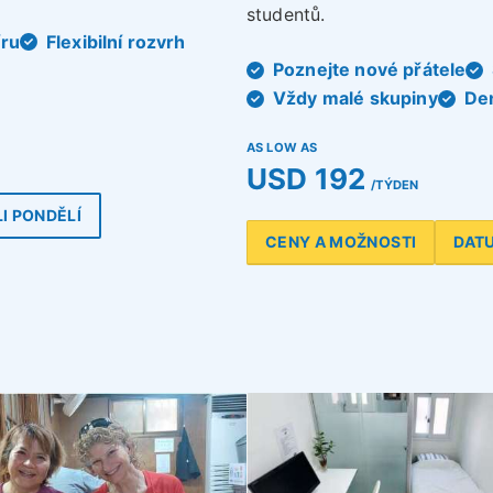
studentů.
íru
Flexibilní rozvrh
Poznejte nové přátele
Vždy malé skupiny
De
AS LOW AS
USD 192
/TÝDEN
I PONDĚLÍ
CENY A MOŽNOSTI
DAT