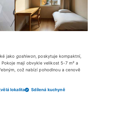
aké jako
goshiwon
, poskytuje kompaktní,
 Pokoje mají obvykle velikost 5-7 m² a
třebným, což nabízí pohodlnou a cenově
vělá lokalita
Sdílená kuchyně