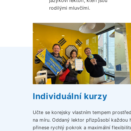
jazykoví lektoři, kteří jsou
rodilými mluvčími.
Individuální kurzy
Učte se korejsky vlastním tempem prostřed
na míru. Oddaný lektor přizpůsobí každou 
přinese rychlý pokrok a maximální flexibilit