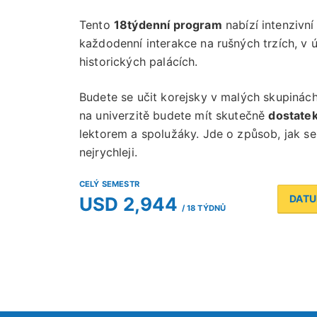
Tento
18týdenní program
nabízí intenzivn
každodenní interakce na rušných trzích, v 
historických palácích.
Budete se učit korejsky v malých skupinách
na univerzitě budete mít skutečně
dostatek 
lektorem a spolužáky. Jde o způsob, jak se
nejrychleji.
CELÝ SEMESTR
DATU
USD 2,944
/ 18 TÝDNŮ