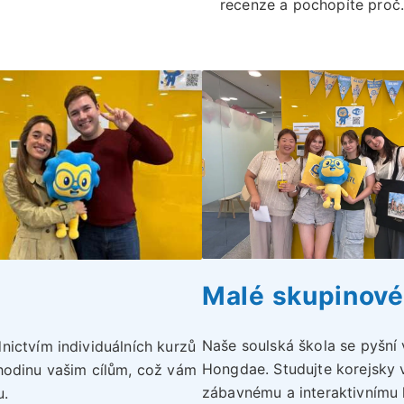
recenze a pochopíte proč
Malé skupinové
Naše soulská škola se pyšní 
nictvím individuálních kurzů
Hongdae. Studujte korejsky v
hodinu vašim cílům, což vám
zábavnému a interaktivnímu
u.