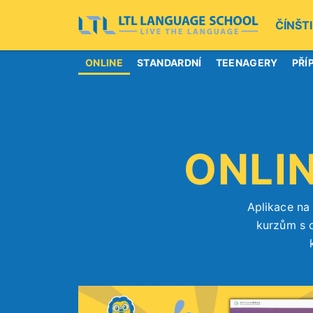
ČÍNŠT
ONLINE
STANDARDNÍ
TEENAGERY
PŘÍ
ONLI
Aplikace na 
kurzům s o