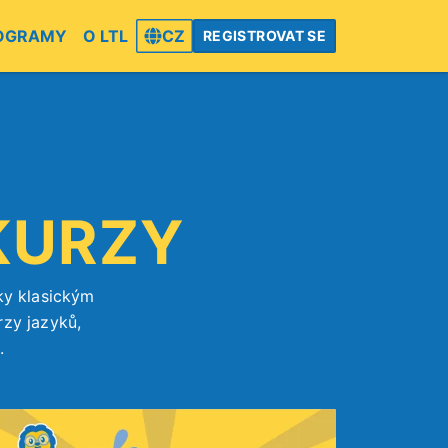
OGRAMY
O LTL
CZ
REGISTROVAT SE
KURZY
íky klasickým
rzy jazyků,
.