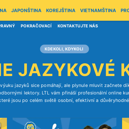
INA
JAPONŠTINA
KOREJŠTINA
VIETNAMŠTINA
PR
PRAVNÝ
POKRAČOVACÍ
KONTAKTUJTE NÁS
KDEKOLI, KDYKOLI
NE JAZYKOVÉ 
výuku jazyků sice pomáhají, ale plynule mluvit začnete d
dbornými lektory. LTL vám přináší profesionální online ku
které jsou po celém světě osobní, efektivní a důvěryhodné