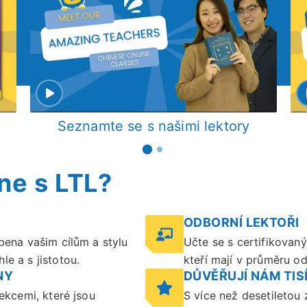
Seznamte se s našimi lektory
ne s LTL?
ODBORNÍ LEKTOŘI
bena vašim cílům a stylu
Učte se s certifikovan
e a s jistotou.
kteří mají v průměru o
NY
DŮVĚŘUJÍ NÁM TISÍ
lekcemi, které jsou
S více než desetiletou 