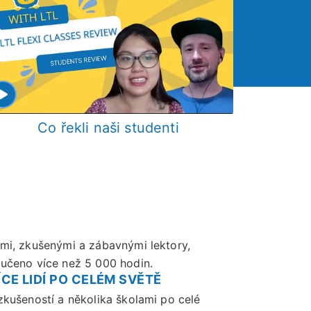
Co řekli naši studenti
Kri
ými, zkušenými a zábavnými lektory,
dučeno více než 5 000 hodin.
CE LIDÍ PO CELÉM SVĚTĚ
zkušeností a několika školami po celé