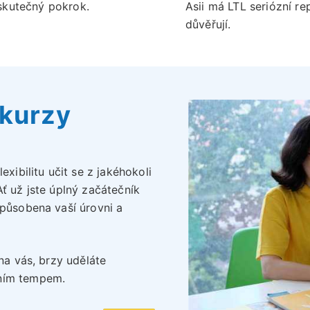
skutečný pokrok.
Asii má LTL seriózní re
důvěřují.
 kurzy
exibilitu učit se z jakéhokoli
ť už jste úplný začátečník
způsobena vaší úrovni a
 na vás, brzy uděláte
tním tempem.