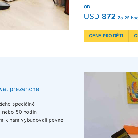
OD
USD
872
Za 25 hod
CENY PRO DĚTI
C
ovat prezenčně
šeho speciálně
5 nebo 50 hodin
zdem k nám vybudovali pevné