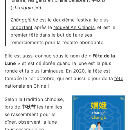
(z
hōngqiū jié
).
Z
hōngqiū jié
est le deuxième
festival le plus
important
après le
Nouvel An Chinois
, et est le
premier fêté dans le but de faire ses
remerciements pour la récolte abondante.
Elle est aussi connue sous le nom de «
Fête de la
Lune
» et est célébrée quand la lune est la plus
ronde et la plus lumineuse. En 2020, la fête est
tombée le 1er octobre, qui est aussi le jour de la
fête
nationale
en Chine !
Selon la tradition chinoise,
lors de
中秋节
les familles
se rassemblent pour le
dîner, observent la lune
tous ensemble en