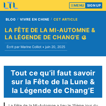
MENU
SIGN UP
BLOG
VIVRE EN CHINE
CET ARTICLE
LA FÊTE DE LA MI-AUTOMNE &
LA LÉGENDE DE CHANG'E 🥮
Écrit par Marine Colliot •
juin 20, 2025
Tout ce qu’il faut savoir
sur la Fête de la Lune &
la Légende de Chang’E
La Fête de la Mi-Automne a lieu le 15ème jour du