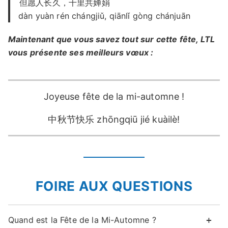
但愿人长久，千里共婵娟
dàn yuàn rén chángjiǔ, qiānlǐ gòng chánjuān
Maintenant que vous savez tout sur cette fête, LTL
vous présente ses meilleurs vœux :
Joyeuse fête de la mi-automne !
中秋节快乐 zhōngqiū jié kuàilè!
FOIRE AUX QUESTIONS
Quand est la Fête de la Mi-Automne ?