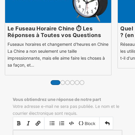
Le Fuseau Horaire Chine ⏱ Les
Quel 
Réponses à Toutes vos Questions
? (en
Fuseaux horaires et changement d'heures en Chine
Réseaux
La Chine a non seulement une taille
les util
impressionnante, mais elle aime faire les choses à
t-il d'
sa façon, et…
Vous obtiendrez une réponse de notre part
Votre adresse e-mail ne sera pas publiée. Le nom et le
courrier électronique sont requis.
|
|
Block