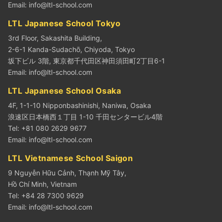
Email:
info@ltl-school.com
LTL Japanese School Tokyo
3rd Floor, Sakashita Building,
2-6-1 Kanda-Sudachō, Chiyoda, Tokyo
坂下ビル 3階, 東京都千代田区神田須田町2丁目6-1
Email:
info@ltl-school.com
LTL Japanese School Osaka
4F, 1-1-10 Nipponbashinishi, Naniwa, Osaka
浪速区日本橋西１丁目 1-10 千田センタービル4階
Tel: +81 080 2629 9677
Email:
info@ltl-school.com
LTL Vietnamese School Saigon
9 Nguyễn Hữu Cảnh, Thạnh Mỹ Tây,
Hồ Chí Minh, Vietnam
Tel: +84 28 7300 9629
Email:
info@ltl-school.com