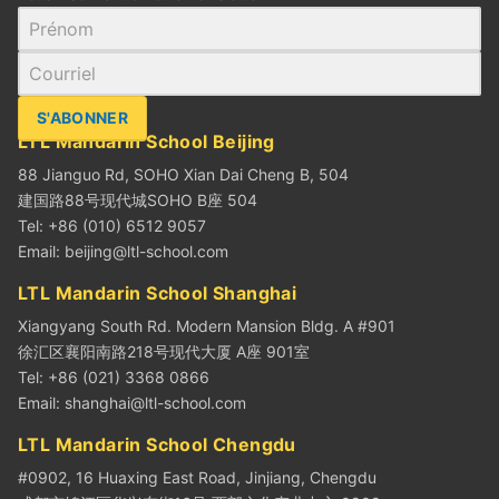
S'ABONNER
LTL Mandarin School Beijing
88 Jianguo Rd, SOHO Xian Dai Cheng B, 504
建国路88号现代城SOHO B座 504
Tel: +86 (010) 6512 9057
Email:
beijing@ltl-school.com
LTL Mandarin School Shanghai
Xiangyang South Rd. Modern Mansion Bldg. A #901
徐汇区襄阳南路218号现代大厦 A座 901室
Tel: +86 (021) 3368 0866
Email:
shanghai@ltl-school.com
LTL Mandarin School Chengdu
#0902, 16 Huaxing East Road, Jinjiang, Chengdu