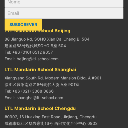
SUBSCREVER
LTL Mandarin School Beijing
88 Jianguo Rd, SOHO Xian Dai Cheng B, 504
建国路88号现代城SOHO B座 504
Tel: +86 (010) 6512 9057
Email:
beijing@ltl-school.com
LTL Mandarin School Shanghai
Xiangyang South Rd. Modern Mansion Bldg. A #901
徐汇区襄阳南路218号现代大厦 A座 901室
Tel: +86 (021) 3368 0866
Email:
shanghai@ltl-school.com
LTL Mandarin School Chengdu
#0902, 16 Huaxing East Road, Jinjiang, Chengdu
成都市锦江区华兴东街16号 西部文化产业中心 0902