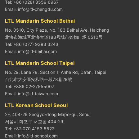
Tel: +86 (028) 8559 6967
Email:
info@ltl-chengdu.com
LTL Mandarin School Beihai
No. 0510, City Plaza, No. 183 Beihai Ave. Haicheng
北海市海城区北海大道183号城市购物广场 0510号
Tel: +86 (077) 9383 3243
Email:
info@ltl-beihai.com
LTL Mandarin School Taipei
No. 29, Lane 78, Section 1, Anhe Rd, Da’an, Taipei
台北市大安區安和路一段78巷29號
Tel: +886 02-27555007
Email:
info@ltl-taiwan.com
LTL Korean School Seoul
2F, 404-29 Seogyo-dong Mapo-gu, Seoul
서울시 마포구 서교동 404-29
Tel: +82 070 4153 5522
Email:
info@ltl-school.com