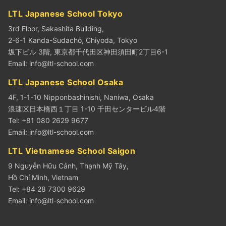
LTL Japanese School Tokyo
3rd Floor, Sakashita Building,
2-6-1 Kanda-Sudachō, Chiyoda, Tokyo
坂下ビル 3階, 東京都千代田区神田須田町2丁目6-1
Email:
info@ltl-school.com
LTL Japanese School Osaka
4F, 1-1-10 Nipponbashinishi, Naniwa, Osaka
浪速区日本橋西１丁目 1-10 千田センタービル4階
Tel: +81 080 2629 9677
Email:
info@ltl-school.com
LTL Vietnamese School Saigon
9 Nguyễn Hữu Cảnh, Thạnh Mỹ Tây,
Hồ Chí Minh, Vietnam
Tel: +84 28 7300 9629
Email:
info@ltl-school.com