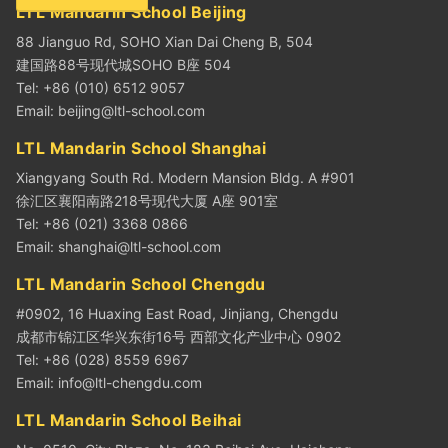
LTL Mandarin School Beijing
88 Jianguo Rd, SOHO Xian Dai Cheng B, 504
建国路88号现代城SOHO B座 504
Tel: +86 (010) 6512 9057
Email:
beijing@ltl-school.com
LTL Mandarin School Shanghai
Xiangyang South Rd. Modern Mansion Bldg. A #901
徐汇区襄阳南路218号现代大厦 A座 901室
Tel: +86 (021) 3368 0866
Email:
shanghai@ltl-school.com
LTL Mandarin School Chengdu
#0902, 16 Huaxing East Road, Jinjiang, Chengdu
成都市锦江区华兴东街16号 西部文化产业中心 0902
Tel: +86 (028) 8559 6967
Email:
info@ltl-chengdu.com
LTL Mandarin School Beihai