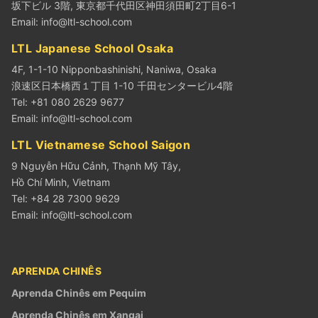
坂下ビル 3階, 東京都千代田区神田須田町2丁目6-1
Email:
info@ltl-school.com
LTL Japanese School Osaka
4F, 1-1-10 Nipponbashinishi, Naniwa, Osaka
浪速区日本橋西１丁目 1-10 千田センタービル4階
Tel: +81 080 2629 9677
Email:
info@ltl-school.com
LTL Vietnamese School Saigon
9 Nguyễn Hữu Cảnh, Thạnh Mỹ Tây,
Hồ Chí Minh, Vietnam
Tel: +84 28 7300 9629
Email:
info@ltl-school.com
APRENDA CHINÊS
Aprenda Chinês em Pequim
Aprenda Chinês em Xangai