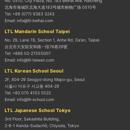
No. 0510, City Plaza, No. 183 Beihai Ave. Haicheng
北海市海城区北海大道183号城市购物广场 0510号
Tel: +86 (077) 9383 3243
Email:
info@ltl-beihai.com
LTL Mandarin School Taipei
No. 29, Lane 78, Section 1, Anhe Rd, Da’an, Taipei
台北市大安區安和路一段78巷29號
Tel: +886 02-27555007
Email:
info@ltl-taiwan.com
LTL Korean School Seoul
2F, 404-29 Seogyo-dong Mapo-gu, Seoul
서울시 마포구 서교동 404-29
Tel: +82 070 4153 5522
Email:
info@ltl-school.com
LTL Japanese School Tokyo
3rd Floor, Sakashita Building,
2-6-1 Kanda-Sudachō, Chiyoda, Tokyo