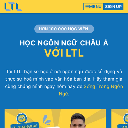
MENU
SIGN UP
HƠN 100.000 HỌC VIÊN
HỌC NGÔN NGỮ CHÂU Á
VỚI LTL
Tại LTL, bạn sẽ học ở nơi ngôn ngữ được sử dụng và
thực sự hoà mình vào văn hóa bản địa. Hãy tham gia
cùng chúng mình ngay hôm nay để
Sống Trong Ngôn
Ngữ
.