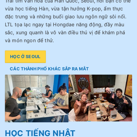
Trái tim văn hóa của Hàn Quốc, Seoul, nơi bạn có thể
vừa học tiếng Hàn, vừa tận hưởng K-pop, ẩm thực
đặc trưng và những buổi giao lưu ngôn ngữ sôi nổi.
LTL tọa lạc ngay tại Hongdae năng động, đầy màu
sắc, xung quanh là vô vàn điều thú vị để khám phá
và món ngon để thử.
HỌC Ở SEOUL
CÁC THÀNH PHỐ KHÁC SẮP RA MẮT
HỌC TIẾNG NHẬT