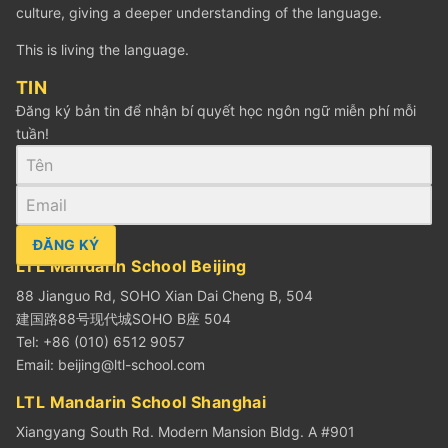
culture, giving a deeper understanding of the language.
This is living the language.
TIN
Đăng ký bản tin để nhận bí quyết học ngôn ngữ miễn phí mỗi
tuần!
ĐĂNG KÝ
LTL Mandarin School Beijing
88 Jianguo Rd, SOHO Xian Dai Cheng B, 504
建国路88号现代城SOHO B座 504
Tel: +86 (010) 6512 9057
Email:
beijing@ltl-school.com
LTL Mandarin School Shanghai
Xiangyang South Rd. Modern Mansion Bldg. A #901