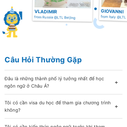
JULY 2026
JULY 2026
GIOVANNI
ADIMIR
from Italy @LTL Beijing
 Russia @LTL Beijing
Câu Hỏi Thường Gặp
Đâu là những thành phố lý tưởng nhất để học
ngôn ngữ ở Châu Á?
Tôi có cần visa du học để tham gia chương trình
không?
Tôi có cần kiến thức ngôn ngữ trước khi tham