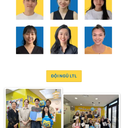
ĐỘI NGŨ LTL