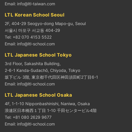
Email:
info@ltl-taiwan.com
LTL Korean School Seoul
2F, 404-29 Seogyo-dong Mapo-gu, Seoul
서울시 마포구 서교동 404-29
Tel: +82 070 4153 5522
Email:
info@ltl-school.com
LTL Japanese School Tokyo
3rd Floor, Sakashita Building,
2-6-1 Kanda-Sudachō, Chiyoda, Tokyo
坂下ビル 3階, 東京都千代田区神田須田町2丁目6-1
Email:
info@ltl-school.com
LTL Japanese School Osaka
4F, 1-1-10 Nipponbashinishi, Naniwa, Osaka
浪速区日本橋西１丁目 1-10 千田センタービル4階
Tel: +81 080 2629 9677
Email:
info@ltl-school.com