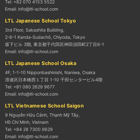
Tel: +82 070 4153 5522
Email:
info@ltl-school.com
LTL Japanese School Tokyo
3rd Floor, Sakashita Building,
2-6-1 Kanda-Sudachō, Chiyoda, Tokyo
坂下ビル 3階, 東京都千代田区神田須田町2丁目6-1
Email:
info@ltl-school.com
LTL Japanese School Osaka
4F, 1-1-10 Nipponbashinishi, Naniwa, Osaka
浪速区日本橋西１丁目 1-10 千田センタービル4階
Tel: +81 080 2629 9677
Email:
info@ltl-school.com
LTL Vietnamese School Saigon
9 Nguyễn Hữu Cảnh, Thạnh Mỹ Tây,
Hồ Chí Minh, Vietnam
Tel: +84 28 7300 9629
Email:
info@ltl-school.com