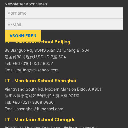
Newsletter abonnieren.
ABONNIEREN
LTL Mandarin School Beijing
88 Jianguo Rd, SOHO Xian Dai Cheng B, 504
建国路88号现代城SOHO B座 504
Tel: +86 (010) 6512 9057
Email:
beijing@ltl-school.com
LTL Mandarin School Shanghai
Xiangyang South Rd. Modern Mansion Bldg. A #901
徐汇区襄阳南路218号现代大厦 A座 901室
Tel: +86 (021) 3368 0866
Email:
shanghai@ltl-school.com
LTL Mandarin School Chengdu
#0902, 16 Huaxing East Road, Jinjiang, Chengdu