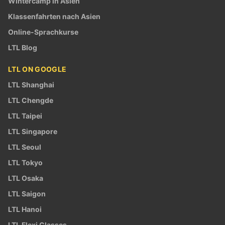
Wintercamp in Asien
Klassenfahrten nach Asien
Online-Sprachkurse
LTL Blog
LTL ON GOOGLE
LTL Shanghai
LTL Chengde
LTL Taipei
LTL Singapore
LTL Seoul
LTL Tokyo
LTL Osaka
LTL Saigon
LTL Hanoi
LTL Flexi Classes