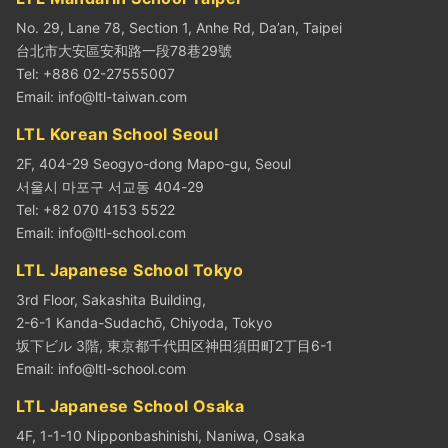
No. 29, Lane 78, Section 1, Anhe Rd, Da’an, Taipei
台北市大安區安和路一段78巷29號
Tel: +886 02-27555007
Email:
info@ltl-taiwan.com
LTL Korean School Seoul
2F, 404-29 Seogyo-dong Mapo-gu, Seoul
서울시 마포구 서교동 404-29
Tel: +82 070 4153 5522
Email:
info@ltl-school.com
LTL Japanese School Tokyo
3rd Floor, Sakashita Building,
2-6-1 Kanda-Sudachō, Chiyoda, Tokyo
坂下ビル 3階, 東京都千代田区神田須田町2丁目6-1
Email:
info@ltl-school.com
LTL Japanese School Osaka
4F, 1-1-10 Nipponbashinishi, Naniwa, Osaka