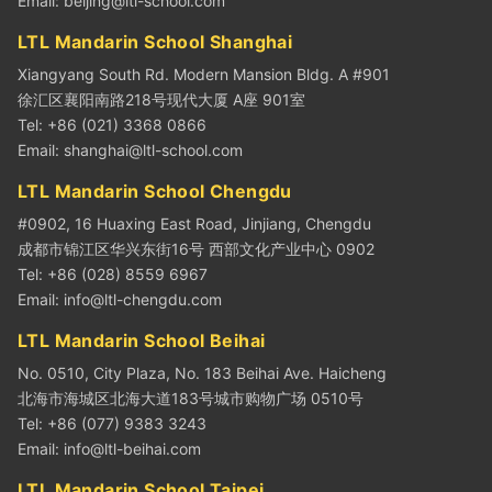
Email:
beijing@ltl-school.com
LTL Mandarin School Shanghai
Xiangyang South Rd. Modern Mansion Bldg. A #901
徐汇区襄阳南路218号现代大厦 A座 901室
Tel: +86 (021) 3368 0866
Email:
shanghai@ltl-school.com
LTL Mandarin School Chengdu
#0902, 16 Huaxing East Road, Jinjiang, Chengdu
成都市锦江区华兴东街16号 西部文化产业中心 0902
Tel: +86 (028) 8559 6967
Email:
info@ltl-chengdu.com
LTL Mandarin School Beihai
No. 0510, City Plaza, No. 183 Beihai Ave. Haicheng
北海市海城区北海大道183号城市购物广场 0510号
Tel: +86 (077) 9383 3243
Email:
info@ltl-beihai.com
LTL Mandarin School Taipei