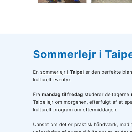
Sommerlejr i Taip
En
sommerlejr i
Taipei
er den perfekte blan
kulturelt eventyr.
Fra
mandag til fredag
studerer deltagerne
Taipeilejr om morgenen, efterfulgt af et 
kulturelt program om eftermiddagen.
Uanset om det er praktisk håndværk, madlav
udforskning af byens skjulte perler, er der 