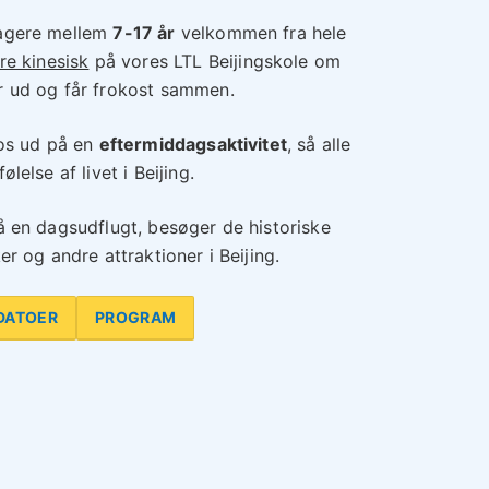
nagere mellem
7-17 år
velkommen fra hele
re kinesisk
på vores LTL Beijingskole om
r ud og får frokost sammen.
 os ud på en
eftermiddagsaktivitet
, så alle
lelse af livet i Beijing.
å en dagsudflugt, besøger de historiske
er og andre attraktioner i Beijing.
DATOER
PROGRAM