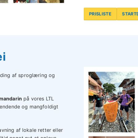
PRISLISTE
START
ei
ding af sproglæring og
mandarin
på vores LTL
spændende og mangfoldigt
ning af lokale retter eller
altid noget nyt at opleve.