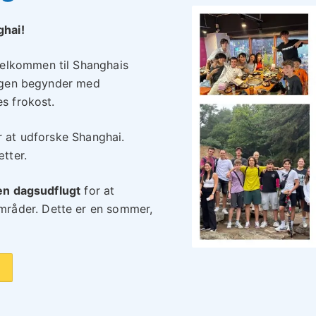
hai!
elkommen til Shanghais
 Dagen begynder med
es frokost.
r at udforske Shanghai.
tter.
 en dagsudflugt
for at
råder. Dette er en sommer,
M