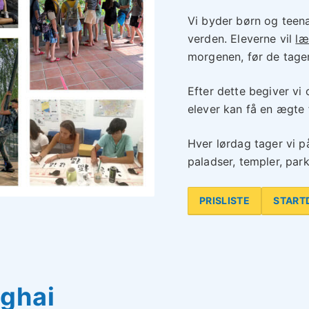
Vi byder børn og tee
verden. Eleverne vil
læ
morgenen, før de tage
Efter dette begiver vi
elever kan få en ægte fø
Hver lørdag tager vi p
paladser, templer, park
PRISLISTE
START
nghai