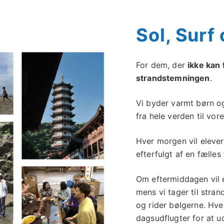
Sol, Surf
For dem, der
ikke kan 
strandstemningen
.
Vi byder varmt børn o
fra hele verden til vor
Hver morgen vil eleve
efterfulgt af en fælle
Om eftermiddagen vil el
mens vi tager til stra
og rider bølgerne. Hv
dagsudflugter for at u