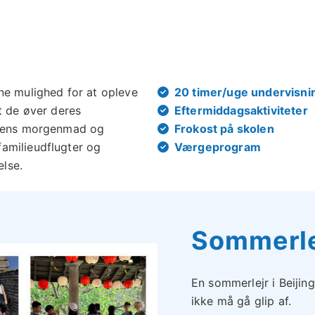
ne mulighed for at opleve
20 timer/uge undervisni
t de øver deres
Eftermiddagsaktiviteter
iliens morgenmad og
Frokost på skolen
amilieudflugter og
Værgeprogram
else.
Sommerlej
En sommerlejr i Beijin
ikke må gå glip af.