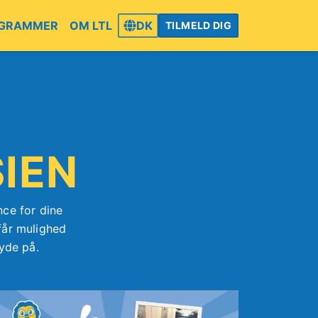
GRAMMER
OM LTL
DK
TILMELD DIG
IEN
nce for dine
 får mulighed
yde på.