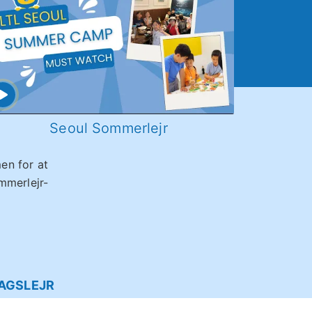
Seoul Sommerlejr
Tilb
en for at
ommerlejr-
AGSLEJR