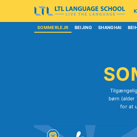
K
SOMMERLEJR
BEIJING
SHANGHAI
BEI
SO
Tilgængelig
børn (alder 
for at