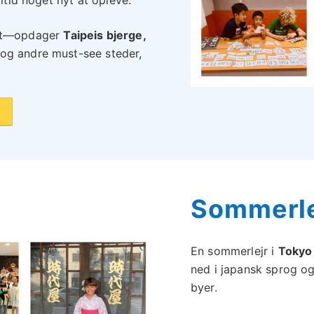
ugt—opdager
Taipeis bjerge,
og andre must-see steder,
M
Sommerle
En sommerlejr i
Tokyo
ned i japansk sprog og
byer.