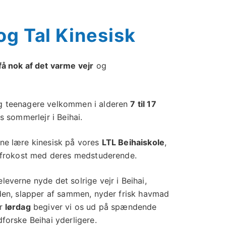
 og Tal Kinesisk
få nok af det varme vejr
og
g teenagere velkommen i alderen
7 til 17
es sommerlejr i Beihai.
rne lære kinesisk på vores
LTL Beihaiskole
,
s frokost med deres medstuderende.
everne nyde det solrige vejr i Beihai,
nden, slapper af sammen, nyder frisk havmad
er
lørdag
begiver vi os ud på spændende
dforske Beihai yderligere.