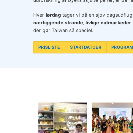
Hver
lørdag
tager vi på en sjov dagsudfl
nærliggende strande, livlige natmarkeder
der gør Taiwan så speciel.
PRISLISTE
STARTDATOER
PROGRA