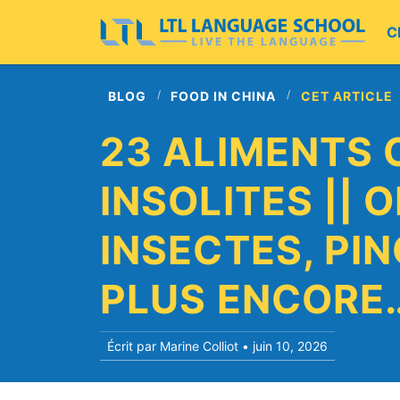
C
BLOG
FOOD IN CHINA
CET ARTICLE
23 ALIMENTS 
INSOLITES || 
INSECTES, PIN
PLUS ENCORE
Écrit par Marine Colliot •
juin 10, 2026