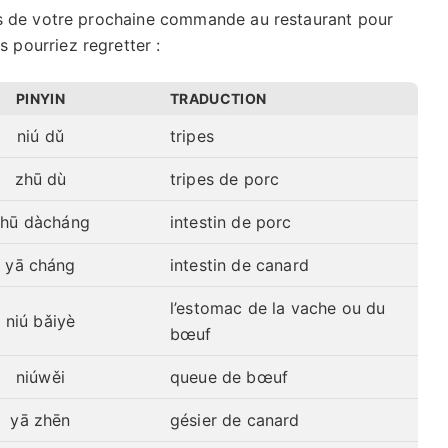
ors de votre prochaine commande au restaurant pour
 pourriez regretter :
PINYIN
TRADUCTION
niú dǔ
tripes
zhū dù
tripes de porc
zhū dàcháng
intestin de porc
yā cháng
intestin de canard
l’estomac de la vache ou du
niú bǎiyè
bœuf
niúwěi
queue de bœuf
yā zhēn
gésier de canard