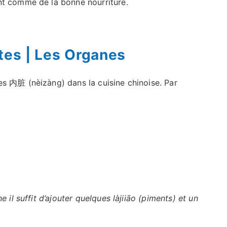
ent comme de la bonne nourriture.
tes | Les Organes
s 内脏 (nèizàng) dans la cuisine chinoise. Par
 il suffit d’ajouter quelques làjiiāo (piments) et un