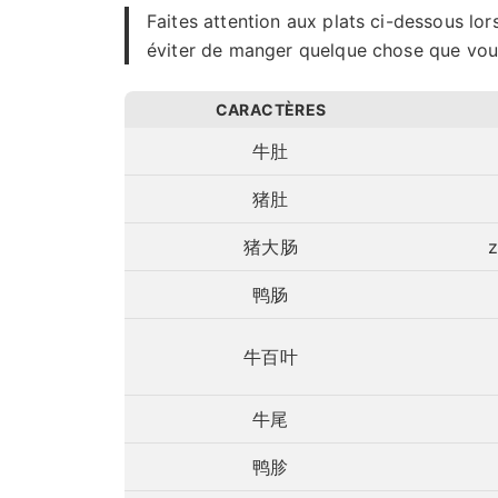
Faites attention aux plats ci-dessous l
éviter de manger quelque chose que vous
CARACTÈRES
牛肚
猪肚
猪大肠
鸭肠
牛百叶
牛尾
鸭胗