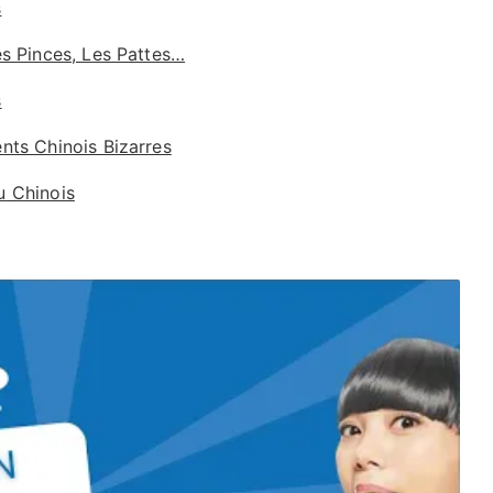
s
es Pinces, Les Pattes…
s
nts Chinois Bizarres
u Chinois