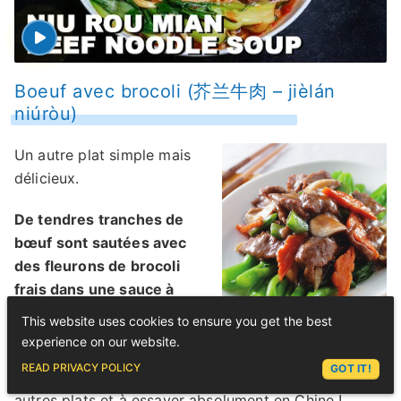
Boeuf avec brocoli (芥兰牛肉 – jièlán
niúròu)
Un autre plat simple mais
délicieux.
De tendres tranches de
bœuf sont sautées avec
des fleurons de brocoli
frais dans une sauce à
base d’ail.
This website uses cookies to ensure you get the best
experience on our website.
C’est un plat simple mais
ASK LEX
READ PRIVACY POLICY
GOT IT!
classique souvent servi avec du riz ou plusieurs
autres plats et à essayer absolument en Chine !