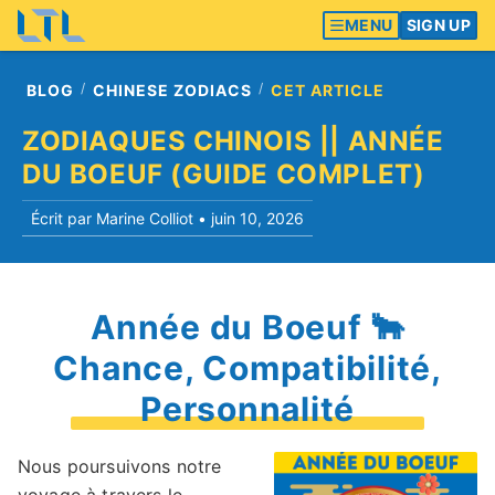
MENU
SIGN UP
BLOG
CHINESE ZODIACS
CET ARTICLE
ZODIAQUES CHINOIS || ANNÉE
DU BOEUF (GUIDE COMPLET)
Écrit par Marine Colliot •
juin 10, 2026
Année du Boeuf 🐂
Chance, Compatibilité,
Personnalité
Nous poursuivons notre