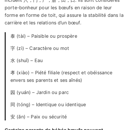
incluent 穴，门，广，册，田，口. Ils sont considérés
porte-bonheur pour les bœufs en raison de leur
forme en forme de toit, qui assure la stabilité dans la
carrière et les relations d’un bœuf.
泰 (tài) – Paisible ou prospère
字 (zì) – Caractère ou mot
水 (shuǐ) – Eau
孝 (xiào) – Piété filiale (respect et obéissance
envers ses parents et ses aînés)
园 (yuán) – Jardin ou parc
同 (tóng) – Identique ou identique
安 (ān) – Paix ou sécurité