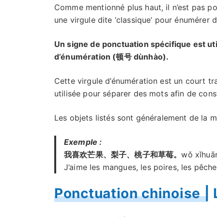
Comme mentionné plus haut, il n’est pas poss
une virgule dite ‘classique’ pour énumérer
Un signe de ponctuation spécifique est util
d’énumération (顿号 dùnhào).
Cette virgule d’énumération est un court tra
utilisée pour séparer des mots afin de const
Les objets listés sont généralement de la m
Exemple :
我喜欢芒果、梨子、桃子和草莓。
wǒ xǐhuān
J’aime les mangues, les poires, les pêches
Ponctuation chinoise | 