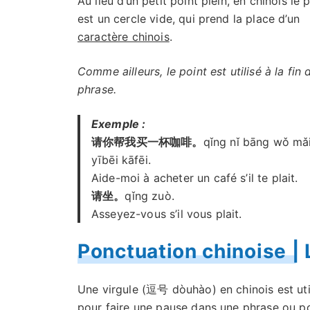
Au lieu d’un petit point plein, en chinois le 
est un cercle vide, qui prend la place d’un
caractère chinois
.
Comme ailleurs, le point est utilisé à la fin 
phrase.
Exemple :
请你帮我买一杯咖啡。
qǐng nǐ bāng wǒ mǎ
yībēi kāfēi.
Aide-moi à acheter un café s’il te plait.
请坐。
qǐng zuò.
Asseyez-vous s’il vous plait.
Ponctuation chinoise | 
Une virgule (逗号 dòuhào) en chinois est uti
pour faire une pause dans une phrase ou p