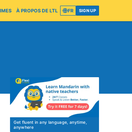
MMES
À PROPOS DE LTL
FR
SIGN UP
Get fluent in any language, anytime,
anywhere