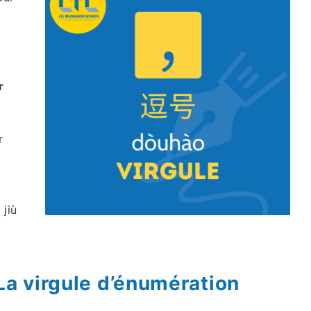
r
r
 jiù
La virgule d’énumération