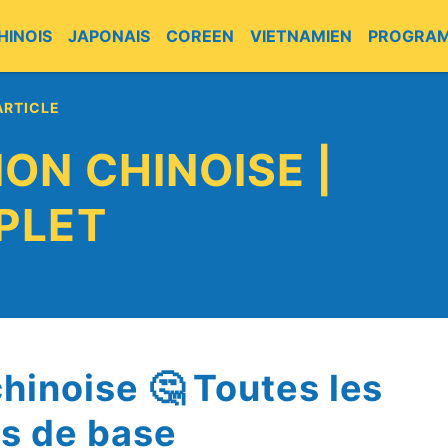
HINOIS
JAPONAIS
COREEN
VIETNAMIEN
PROGRA
ARTICLE
ON CHINOISE |
PLET
hinoise 🤔 Toutes les
es de base