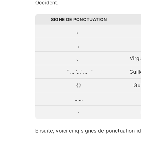
Occident.
SIGNE DE PONCTUATION
。
,
、
Virg
“ … ‘…’ … ”
Guil
《》
Gui
……
·
Ensuite, voici cinq signes de ponctuation id