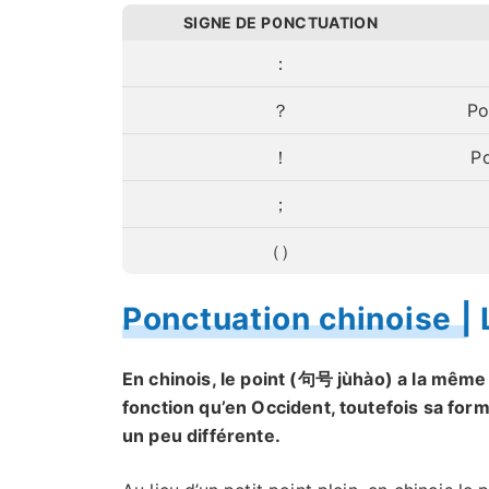
SIGNE DE PONCTUATION
：
？
Po
！
Po
；
（）
Ponctuation chinoise | 
En chinois, le point (句号 jùhào) a la même
fonction qu’en Occident, toutefois sa for
un peu différente.