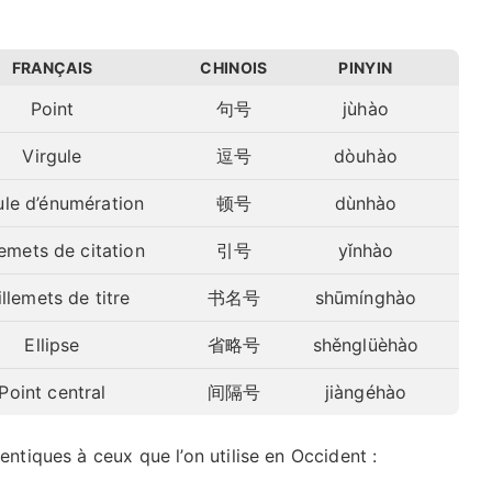
FRANÇAIS
CHINOIS
PINYIN
Point
句号
jùhào
Virgule
逗号
dòuhào
ule d’énumération
顿号
dùnhào
lemets de citation
引号
yǐnhào
llemets de titre
书名号
shūmínghào
Ellipse
省略号
shěnglüèhào
Point central
间隔号
jiàngéhào
entiques à ceux que l’on utilise en Occident :