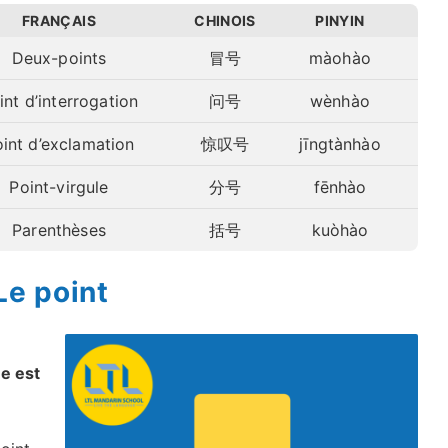
FRANÇAIS
CHINOIS
PINYIN
Deux-points
冒号
màohào
int d’interrogation
问号
wènhào
int d’exclamation
惊叹号
jīngtànhào
Point-virgule
分号
fēnhào
Parenthèses
括号
kuòhào
Le point
me est