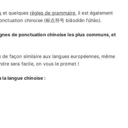
s
et quelques
règles de grammaire
, il est également
 ponctuation chinoise (标点符号 biāodiǎn fúhào).
ignes de ponctuation chinoise les plus communs, et
és de façon similaire aux langues européennes, même
ndre sera facile, on vous le promet !
 la langue chinoise :