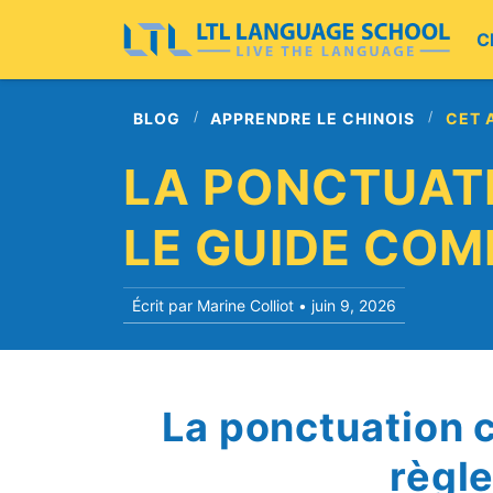
C
BLOG
APPRENDRE LE CHINOIS
CET 
LA PONCTUATI
LE GUIDE COM
Écrit par Marine Colliot •
juin 9, 2026
La ponctuation c
règl