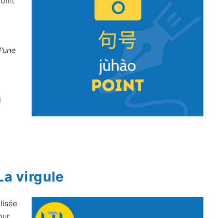
point
d’une
i
La virgule
lisée
our