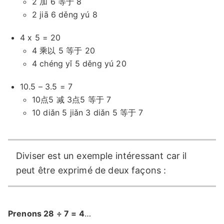
2 加 6 等于 8
2 jiā 6 děng yú 8
4 x 5 = 20
4 乘以 5 等于 20
4 chéng yǐ 5 děng yú 20
10.5 – 3.5 = 7
10点5 减 3点5 等于 7
10 diǎn 5 jiǎn 3 diǎn 5 等于 7
Diviser est un exemple intéressant car il
peut être exprimé de deux façons :
Prenons 28 ÷ 7 = 4
…