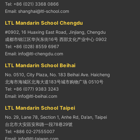
Tel: +86 (021) 3368 0866
Email:
shanghai@ltl-school.com
LTL Mandarin School Chengdu
#0902, 16 Huaxing East Road, Jinjiang, Chengdu
成都市锦江区华兴东街16号 西部文化产业中心 0902
Tel: +86 (028) 8559 6967
Email:
info@ltl-chengdu.com
LTL Mandarin School Beihai
No. 0510, City Plaza, No. 183 Beihai Ave. Haicheng
北海市海城区北海大道183号城市购物广场 0510号
Tel: +86 (077) 9383 3243
Email:
info@ltl-beihai.com
LTL Mandarin School Taipei
No. 29, Lane 78, Section 1, Anhe Rd, Da’an, Taipei
台北市大安區安和路一段78巷29號
Tel: +886 02-27555007
Email:
info@ltl-taiwan.com