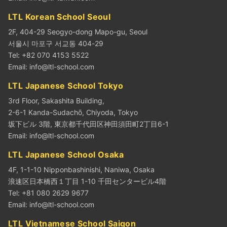
LTL Korean School Seoul
2F, 404-29 Seogyo-dong Mapo-gu, Seoul
서울시 마포구 서교동 404-29
Tel: +82 070 4153 5522
Email:
info@ltl-school.com
LTL Japanese School Tokyo
3rd Floor, Sakashita Building,
2-6-1 Kanda-Sudachō, Chiyoda, Tokyo
坂下ビル 3階, 東京都千代田区神田須田町2丁目6-1
Email:
info@ltl-school.com
LTL Japanese School Osaka
4F, 1-1-10 Nipponbashinishi, Naniwa, Osaka
浪速区日本橋西１丁目 1-10 千田センタービル4階
Tel: +81 080 2629 9677
Email:
info@ltl-school.com
LTL Vietnamese School Saigon