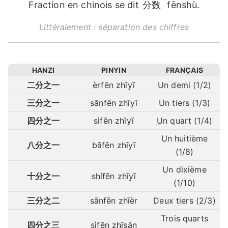
Fraction en chinois se dit
分数
fēnshù.
Littéralement : séparation des chiffres
HANZI
PINYIN
FRANÇAIS
二分之一
èrfēn zhīyī
Un demi (1/2)
三分之一
sānfēn zhīyī
Un tiers (1/3)
四分之一
sìfēn zhīyī
Un quart (1/4)
Un huitième
八分之一
bāfēn zhīyī
(1/8)
Un dixième
十分之一
shífēn zhīyī
(1/10)
三分之二
sānfēn zhīèr
Deux tiers (2/3)
Trois quarts
四分之三
sìfēn zhīsān