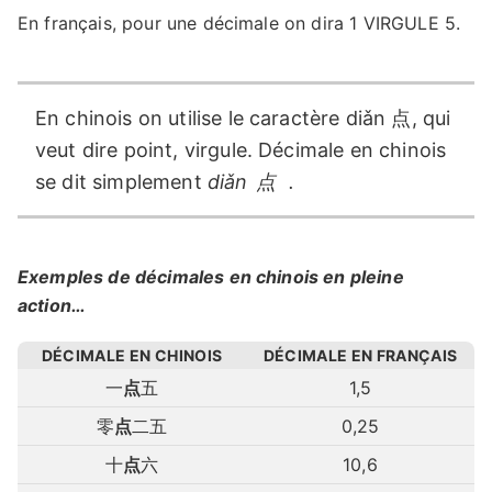
En français, pour une décimale on dira 1 VIRGULE 5.
En chinois on utilise le caractère diǎn 点, qui
veut dire point, virgule. Décimale en chinois
se dit simplement
diǎn
点
.
Exemples de décimales en chinois en pleine
action…
DÉCIMALE EN CHINOIS
DÉCIMALE EN FRANÇAIS
一
点
五
1,5
零
点
二五
0,25
十
点
六
10,6