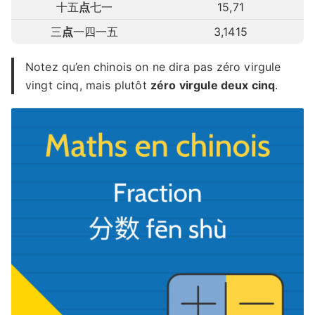
十五
点
七一
15,71
三
点
一四一五
3,1415
Notez qu’en chinois on ne dira pas zéro virgule
vingt cinq, mais plutôt
zéro virgule deux cinq
.