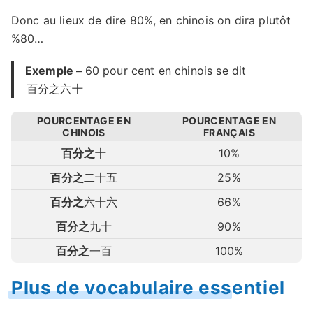
Donc au lieux de dire 80%, en chinois on dira plutôt
%80…
Exemple –
60 pour cent en chinois se dit
百分之六十
POURCENTAGE EN
POURCENTAGE EN
CHINOIS
FRANÇAIS
百分之
十
10%
百分之
二十五
25%
百分之
六十六
66%
百分之
九十
90%
百分之
一百
100%
Plus de vocabulaire essentiel