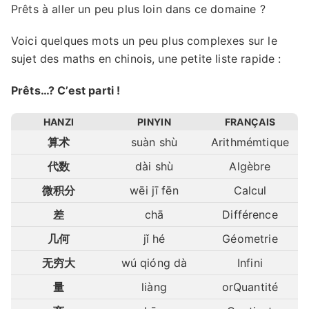
Prêts à aller un peu plus loin dans ce domaine ?
Voici quelques mots un peu plus complexes sur le
sujet des maths en chinois, une petite liste rapide :
Prêts…? C’est parti !
HANZI
PINYIN
FRANÇAIS
算术
suàn shù
Arithmémtique
代数
dài shù
Algèbre
微积分
wēi jī fēn
Calcul
差
chā
Différence
几何
jǐ hé
Géometrie
无穷大
wú qióng dà
Infini
量
liàng
orQuantité