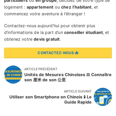
particuliers
ou
en groupe
, décidez de votre type de
logement :
appartement
ou
chez
l’habitant
, et
commencez votre aventure à l’étranger !
Contactez-nous aujourd’hui pour obtenir plus
d’informations de la part d’un
conseiller étudiant
, et
obtenez votre
devis gratuit
.
CONTACTEZ-NOUS 📥
ARTICLE PRÉCÉDENT
Unités de Mesures Chinoises ⚖️ Connaître
son 厘米 de son 公里
ARTICLE SUIVANT
Utiliser son Smartphone en Chinois📱Le
Guide Rapide