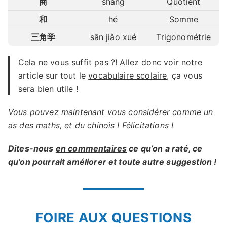
商
shāng
Quotient
和
hé
Somme
三角学
sān jiǎo xué
Trigonométrie
Cela ne vous suffit pas ?! Allez donc voir notre
article sur tout le
vocabulaire scolaire
, ça vous
sera bien utile !
Vous pouvez maintenant vous considérer comme un
as des maths, et du chinois ! Félicitations !
Dites-nous
en commentaires
ce qu’on a raté, ce
qu’on pourrait améliorer et toute autre suggestion !
FOIRE AUX QUESTIONS