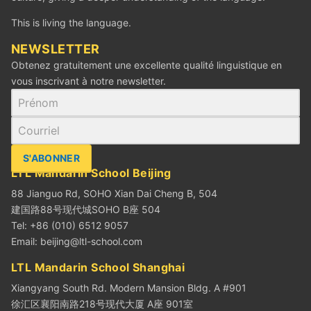
This is living the language.
‪NEWSLETTER
Obtenez gratuitement une excellente qualité linguistique en
vous inscrivant à notre newsletter.
S'ABONNER
LTL Mandarin School Beijing
88 Jianguo Rd, SOHO Xian Dai Cheng B, 504
建国路88号现代城SOHO B座 504
Tel: +86 (010) 6512 9057
Email:
beijing@ltl-school.com
LTL Mandarin School Shanghai
Xiangyang South Rd. Modern Mansion Bldg. A #901
徐汇区襄阳南路218号现代大厦 A座 901室