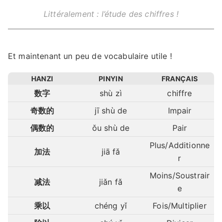
Littéralement : l’étude des chiffres !
Et maintenant un peu de vocabulaire utile !
HANZI
PINYIN
FRANÇAIS
数字
shù zì
chiffre
奇数的
jī shù de
Impair
偶数的
ǒu shù de
Pair
Plus/Additionne
加法
jiā fǎ
r
Moins/Soustrair
减法
jiǎn fǎ
e
乘以
chéng yǐ
Fois/Multiplier