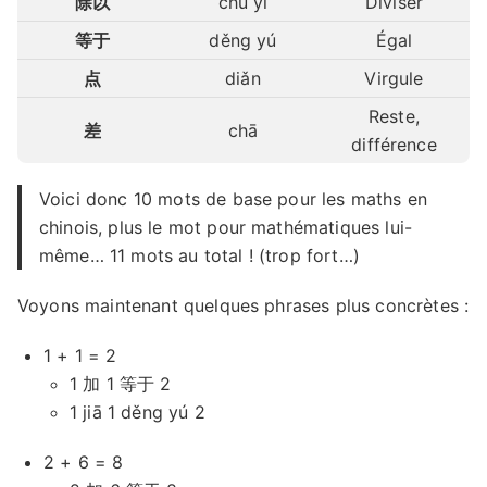
除以
chú yǐ
Diviser
等于
děng yú
Égal
点
diǎn
Virgule
Reste,
差
chā
différence
Voici donc 10 mots de base pour les maths en
chinois, plus le mot pour mathématiques lui-
même… 11 mots au total ! (trop fort…)
Voyons maintenant quelques phrases plus concrètes :
1 + 1 = 2
1 加 1 等于 2
1 jiā 1 děng yú 2
2 + 6 = 8