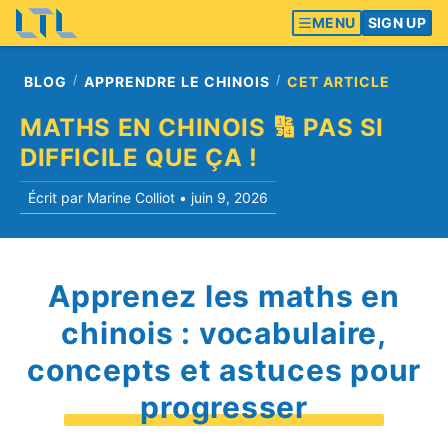
MENU
SIGN UP
BLOG
APPRENDRE LE CHINOIS
CET ARTICLE
MATHS EN CHINOIS 🔢 PAS SI
DIFFICILE QUE ÇA !
Écrit par Marine Colliot •
juin 9, 2026
Apprenez les maths en
chinois : vocabulaire,
concepts et astuces pour
progresser