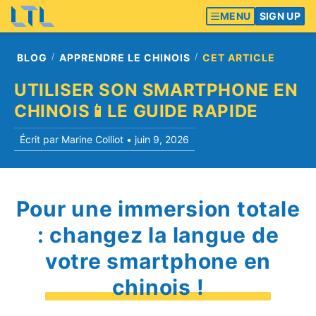
MENU
SIGN UP
BLOG
APPRENDRE LE CHINOIS
CET ARTICLE
UTILISER SON SMARTPHONE EN
CHINOIS📱LE GUIDE RAPIDE
Écrit par Marine Colliot •
juin 9, 2026
Pour une immersion totale
: changez la langue de
votre smartphone en
chinois !