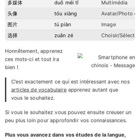
多媒体
duō méi tǐ
Multimédia
头像
tóu xiàng
Avatar/Photo de
图片
tú piàn
Image
选择
zuǎn zé
Choisir/Sélecti
Honnêtement, apprenez
ces mots-ci et tout ira
bien !
C’est exactement ce qui est intéressant avec nos
articles de vocabulaire
apprenez autant que
vous le souhaitez.
Si vous le souhaitez vous pouvez ensuite creuser un
peu plus loin pour approfondir vos connaissances.
Plus vous avancez dans vos études de la langue,