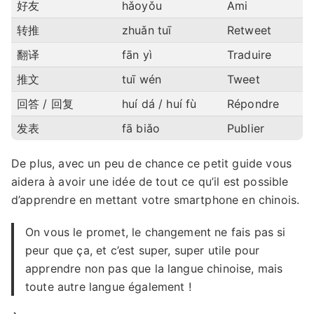
好友
hǎoyǒu
Ami
转推
zhuǎn tuī
Retweet
翻译
fān yì
Traduire
推文
tuī wén
Tweet
回答 / 回复
huí dá / huí fù
Répondre
发表
fā biǎo
Publier
De plus, avec un peu de chance ce petit guide vous
aidera à avoir une idée de tout ce qu’il est possible
d’apprendre en mettant votre smartphone en chinois.
On vous le promet, le changement ne fais pas si
peur que ça, et c’est super, super utile pour
apprendre non pas que la langue chinoise, mais
toute autre langue également !