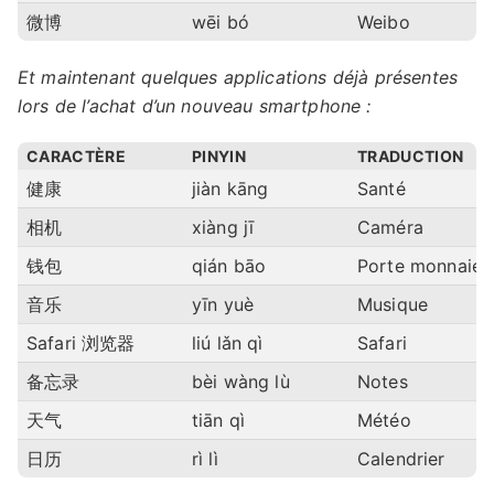
微博
wēi bó
Weibo
Et maintenant quelques applications déjà présentes
lors de l’achat d’un nouveau smartphone :
CARACTÈRE
PINYIN
TRADUCTION
健康
jiàn kāng
Santé
相机
xiàng jī
Caméra
钱包
qián bāo
Porte monnaie
音乐
yīn yuè
Musique
Safari 浏览器
liú lǎn qì
Safari
备忘录
bèi wàng lù
Notes
天气
tiān qì
Météo
日历
rì lì
Calendrier