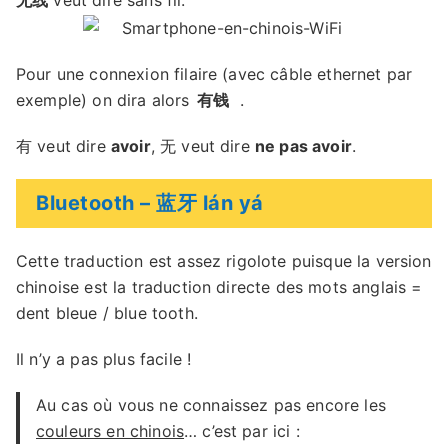
无线
veut dire sans fil.
Pour une connexion filaire (avec câble ethernet par
exemple) on dira alors
有钱
.
有 veut dire
avoir
, 无 veut dire
ne pas avoir
.
Bluetooth – 蓝牙 lán yá
Cette traduction est assez rigolote puisque la version
chinoise est la traduction directe des mots anglais =
dent bleue / blue tooth.
Il n’y a pas plus facile !
Au cas où vous ne connaissez pas encore les
couleurs en chinois
… c’est par ici :