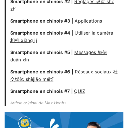
Smartphone en chinois
#2
|
Réglages 设置 shè
zhì
Smartphone en chinois #3
|
Applications
Smartphone en chinois
#4
|
Utiliser la caméra
相机 xiàng jī
Smartphone en chinois
#5
|
Messages 短信
duǎn xìn
Smartphone en chinois
#6
|
Réseaux sociaux 社
交媒体 shèjiāo méitǐ
Smartphone en chinois
#7
|
QUIZ
Article original de
Max Hobbs