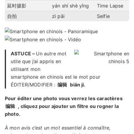
延时摄影
yán shí shè yǐng
Time Lapse
自拍
zì pāi
Selfie
ASTUCE –
Un autre mot
utile que j’ai appris en
utilisant mon
smartphone en chinois est le mot pour
ÉDITER/MODIFIER :
编辑
biān jí.
Pour éditer une photo vous verrez les caractères
编辑
, cliquez pour ajouter un filtre ou rogner la
photo.
À mon avis c’est un mot essentiel à connaître,