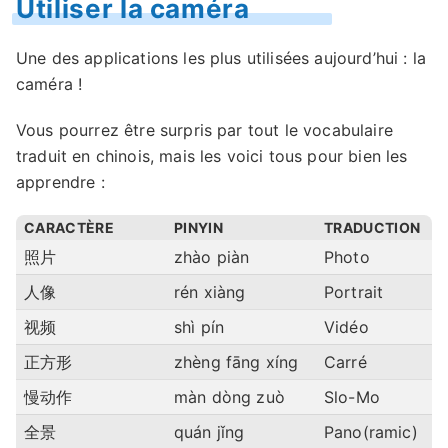
Utiliser la caméra
Une des applications les plus utilisées aujourd’hui : la
caméra !
Vous pourrez être surpris par tout le vocabulaire
traduit en chinois, mais les voici tous pour bien les
apprendre :
CARACTÈRE
PINYIN
TRADUCTION
照片
zhào piàn
Photo
人像
rén xiàng
Portrait
视频
shì pín
Vidéo
正方形
zhèng fāng xíng
Carré
慢动作
màn dòng zuò
Slo-Mo
全景
quán jǐng
Pano(ramic)