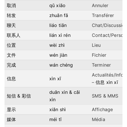
取消
qǔ xiāo
Annuler
转发
zhuǎn fā
Transférer
聊天
liáo tiān
Chat/Discussio
联系人
lián xì rén
Contact/Person
位置
wèi zhì
Lieu
文件
wén jiàn
Fichier
完成
wán chéng
Terminer
Actualités/Info
信息
xìn xī
–
信息 xìn xī
duǎn xìn & cǎi
短信 & 彩信
SMS & MMS
xìn
显示
xiǎn shì
Affichage
媒体
méi tǐ
Média