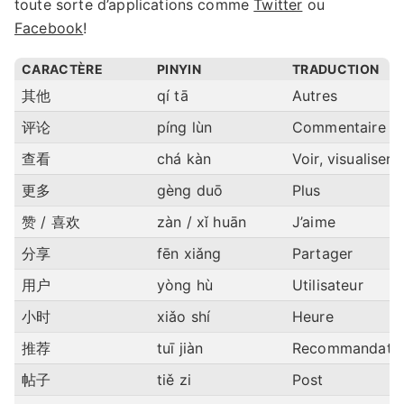
toute sorte d’applications comme
Twitter
ou
Facebook
!
CARACTÈRE
PINYIN
TRADUCTION
其他
qí tā
Autres
评论
píng lùn
Commentaire
查看
chá kàn
Voir, visualiser
更多
gèng duō
Plus
赞 / 喜欢
zàn / xǐ huān
J’aime
分享
fēn xiǎng
Partager
用户
yòng hù
Utilisateur
小时
xiǎo shí
Heure
推荐
tuī jiàn
Recommandati
帖子
tiě zi
Post