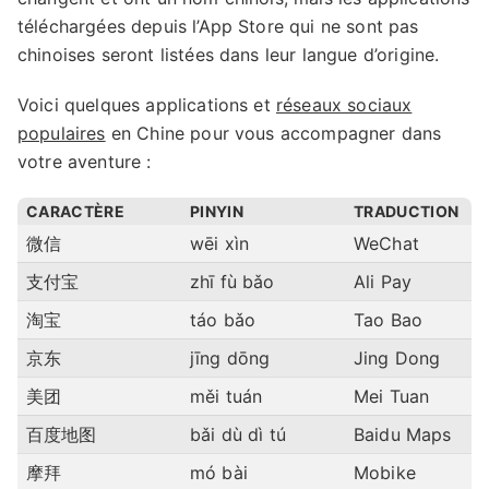
téléchargées depuis l’App Store qui ne sont pas
chinoises seront listées dans leur langue d’origine.
Voici quelques applications et
réseaux sociaux
populaires
en Chine pour vous accompagner dans
votre aventure :
CARACTÈRE
PINYIN
TRADUCTION
微信
wēi xìn
WeChat
支付宝
zhī fù bǎo
Ali Pay
淘宝
táo bǎo
Tao Bao
京东
jīng dōng
Jing Dong
美团
měi tuán
Mei Tuan
百度地图
bǎi dù dì tú
Baidu Maps
摩拜
mó bài
Mobike