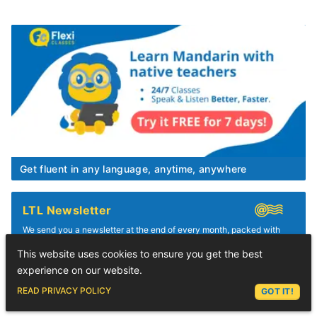
Get fluent in any language, anytime, anywhere
LTL Newsletter
We send you a newsletter at the end of every month, packed with
useful information and resources.
This website uses cookies to ensure you get the best
experience on our website.
ASK LEX
READ PRIVACY POLICY
GOT IT!