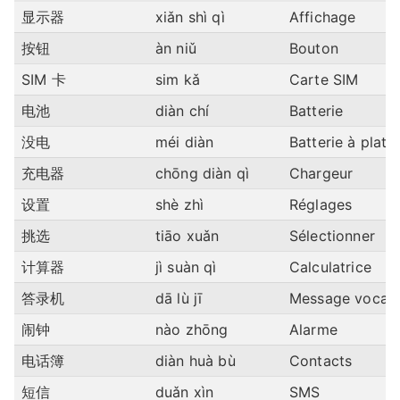
显示器
xiǎn shì qì
Affichage
按钮
àn niǔ
Bouton
SIM 卡
sim kǎ
Carte SIM
电池
diàn chí
Batterie
没电
méi diàn
Batterie à plat
充电器
chōng diàn qì
Chargeur
设置
shè zhì
Réglages
挑选
tiāo xuǎn
Sélectionner
计算器
jì suàn qì
Calculatrice
答录机
dā lù jī
Message vocal
闹钟
nào zhōng
Alarme
电话簿
diàn huà bù
Contacts
短信
duǎn xìn
SMS