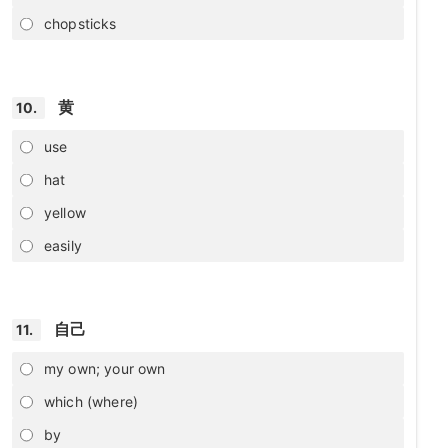
chopsticks
黄
10.
use
hat
yellow
easily
自己
11.
my own; your own
which (where)
by