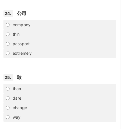
公司
24.
company
thin
passport
extremely
敢
25.
than
dare
change
way