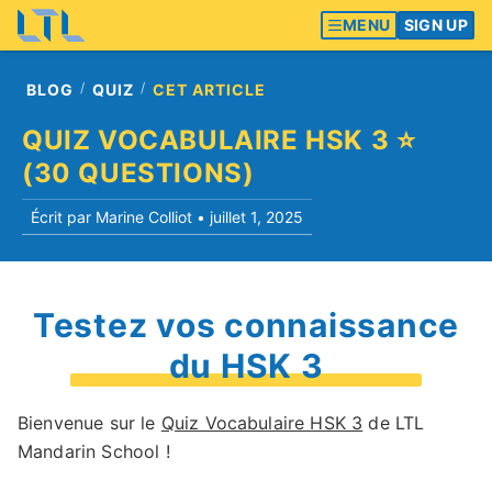
MENU
SIGN UP
BLOG
QUIZ
CET ARTICLE
QUIZ VOCABULAIRE HSK 3 ⭐️
(30 QUESTIONS)
Écrit par Marine Colliot •
juillet 1, 2025
Testez vos connaissance
du HSK 3
Bienvenue sur le
Quiz Vocabulaire HSK 3
de LTL
Mandarin School !