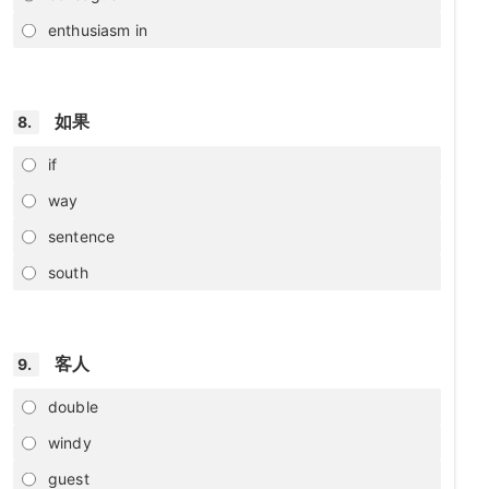
enthusiasm in
如果
8.
if
way
sentence
south
客人
9.
double
windy
guest