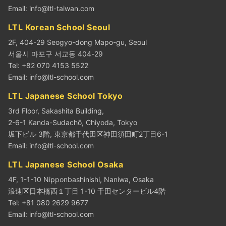
Email:
info@ltl-taiwan.com
LTL Korean School Seoul
2F, 404-29 Seogyo-dong Mapo-gu, Seoul
서울시 마포구 서교동 404-29
Tel: +82 070 4153 5522
Email:
info@ltl-school.com
LTL Japanese School Tokyo
3rd Floor, Sakashita Building,
2-6-1 Kanda-Sudachō, Chiyoda, Tokyo
坂下ビル 3階, 東京都千代田区神田須田町2丁目6-1
Email:
info@ltl-school.com
LTL Japanese School Osaka
4F, 1-1-10 Nipponbashinishi, Naniwa, Osaka
浪速区日本橋西１丁目 1-10 千田センタービル4階
Tel: +81 080 2629 9677
Email:
info@ltl-school.com