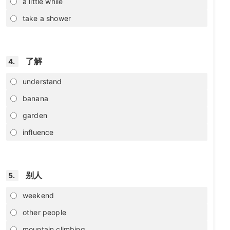
a little while
take a shower
了解
4.
understand
banana
garden
influence
别人
5.
weekend
other people
mountain climbing