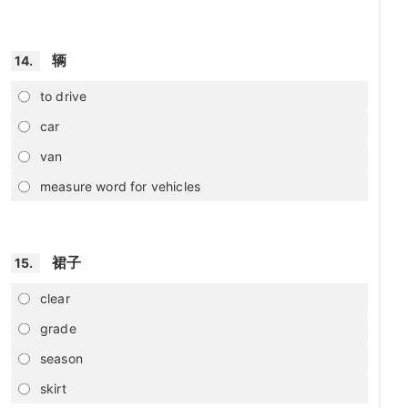
辆
14.
to drive
car
van
measure word for vehicles
裙子
15.
clear
grade
season
skirt