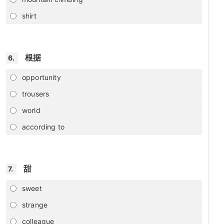
shirt
根据
6.
opportunity
trousers
world
according to
甜
7.
sweet
strange
colleague