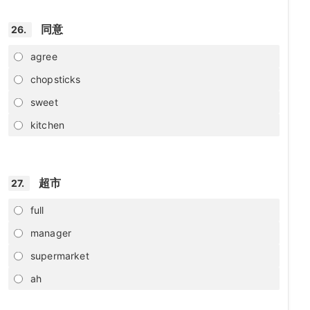
同意
26.
agree
chopsticks
sweet
kitchen
超市
27.
full
manager
supermarket
ah