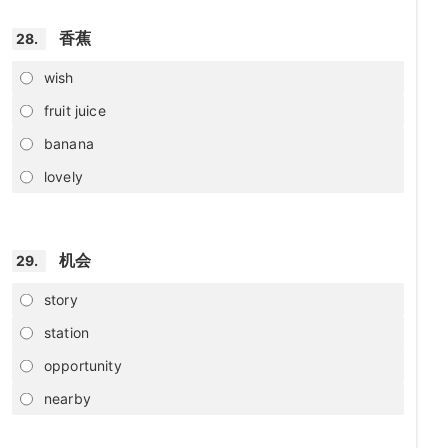
香蕉
28.
wish
fruit juice
banana
lovely
机会
29.
story
station
opportunity
nearby