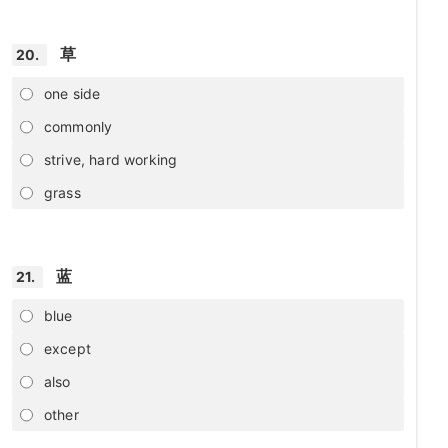
草
20.
one side
commonly
strive, hard working
grass
蓝
21.
blue
except
also
other