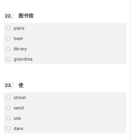
图书馆
22.
plate
beer
library
grandma
使
23.
street
send
use
dare