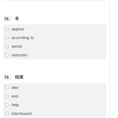
冬
12.
appear
according to
winter
restroom
结束
13.
also
end
help
blackboard