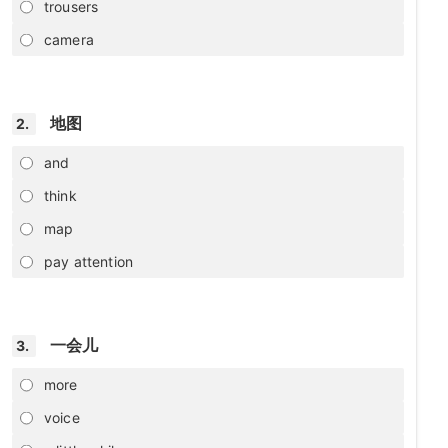
trousers
camera
地图
2.
and
think
map
pay attention
一会儿
3.
more
voice