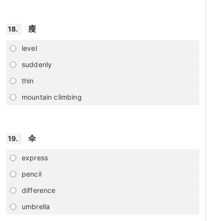
瘦
18.
level
suddenly
thin
mountain climbing
伞
19.
express
pencil
difference
umbrella