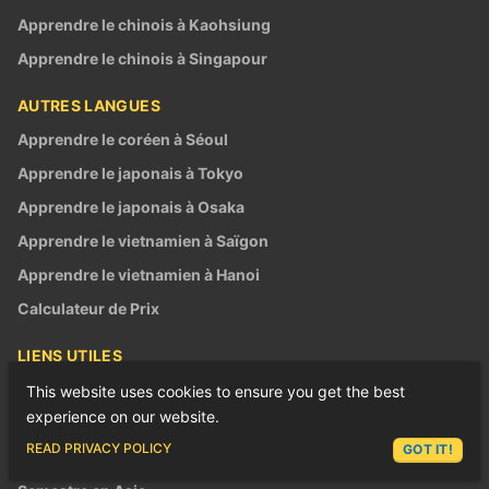
Apprendre le chinois à Kaohsiung
Apprendre le chinois à Singapour
AUTRES LANGUES
Apprendre le coréen à Séoul
Apprendre le japonais à Tokyo
Apprendre le japonais à Osaka
Apprendre le vietnamien à Saïgon
Apprendre le vietnamien à Hanoi
Calculateur de Prix
LIENS UTILES
À propos
This website uses cookies to ensure you get the best
experience on our website.
L'équipe LTL
ASK LEX
READ PRIVACY POLICY
GOT IT!
Emplois chez LTL