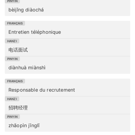
bèijǐng diàochá
Entretien téléphonique
电话面试
diànhuà miànshì
Responsable du recrutement
招聘经理
zhāopìn jīnglǐ