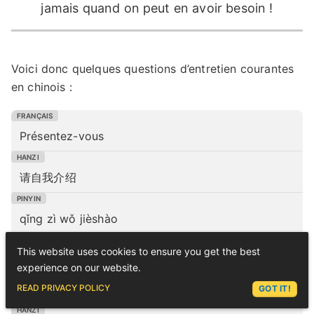
jamais quand on peut en avoir besoin !
Voici donc quelques questions d’entretien courantes
en chinois :
Présentez-vous
请自我介绍
qǐng zì wǒ jièshào
This website uses cookies to ensure you get the best
experience on our website.
Pourquoi pensez-vous être un bon candidat pour
ASK LEX
ce poste ?
READ PRIVACY POLICY
GOT IT!