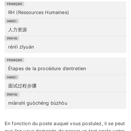
RH (Ressources Humaines)
人力资源
rénlì zīyuán
Étapes de la procédure d’entretien
面试过程步骤
miànshì guòchéng bùzhòu
En fonction du poste auquel vous postulez, il se peut