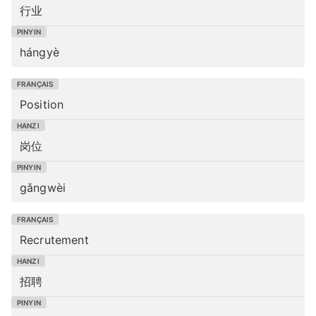
行业
hángyè
Position
岗位
gǎngwèi
Recrutement
招聘