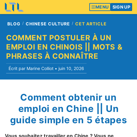
MENU
SIGN UP
BLOG
CHINESE CULTURE
CET ARTICLE
COMMENT POSTULER À UN
EMPLOI EN CHINOIS || MOTS &
PHRASES À CONNAÎTRE
Écrit par Marine Colliot •
juin 10, 2026
Comment obtenir un
emploi en Chine || Un
guide simple en 5 étapes
Vous souhaitez travailler en Chine ? Vous ne