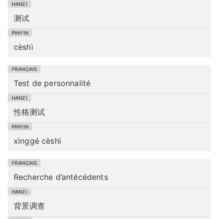
测试
cèshì
Test de personnalité
性格测试
xìnggé cèshì
Recherche d’antécédents
背景调查