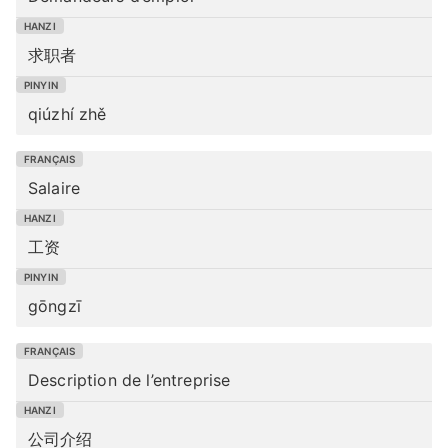
求职者
qiúzhí zhě
Salaire
工资
gōngzī
Description de l’entreprise
公司介绍