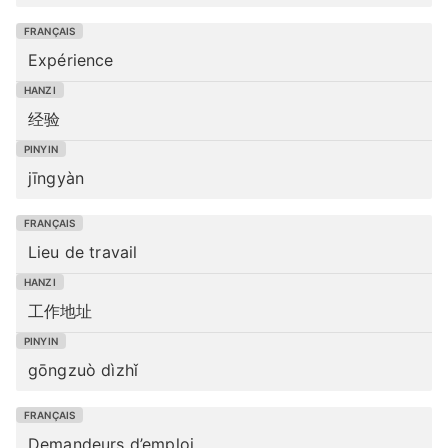
Expérience
经验
jīngyàn
Lieu de travail
工作地址
gōngzuò dìzhǐ
Demandeurs d’emploi