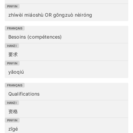
zhíwèi miáoshù OR gōngzuò nèiróng
Besoins (compétences)
要求
yāoqiú
Qualifications
资格
zīgé