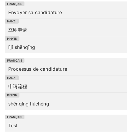
Envoyer sa candidature
立即申请
lìjí shēnqǐng
Processus de candidature
申请流程
shēnqǐng liúchéng
Test