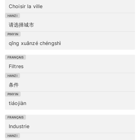
Choisir la ville
请选择城市
qǐng xuǎnzé chéngshì
Filtres
条件
tiáojiàn
Industrie