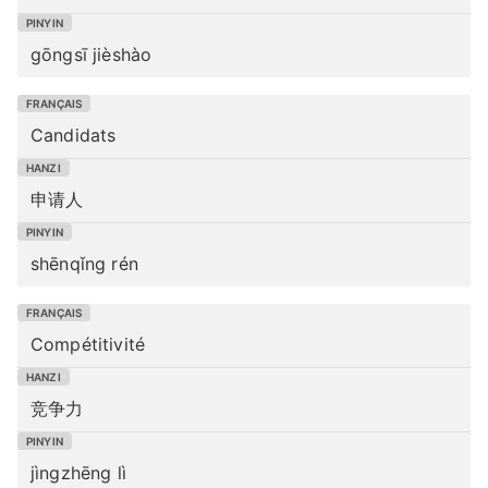
gōngsī jièshào
Candidats
申请人
shēnqǐng rén
Compétitivité
竞争力
jìngzhēng lì