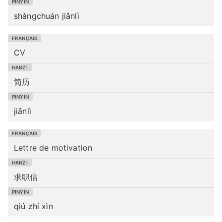
shàngchuán jiǎnlì
CV
简历
jiǎnlì
Lettre de motivation
求职信
qiú zhí xìn