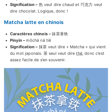
Signification –
热 veut dire chaud et 巧克力 veut
dire chocolat. Logique, donc !
Matcha latte en chinois
Caractères chinois –
抹茶拿铁
Pinyin –
mǒchá ná tiě
Signification –
抹茶 veut dire « Matcha » qui vient
du mot japonais. 茶 seul veut dire
thé
, donc c’est
assez facile de s’en souvenir.