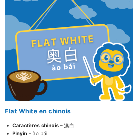
Flat White en chinois
Caractères chinois –
澳白
Pinyin
– ào bái