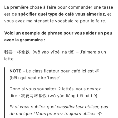
La première chose à faire pour commander une tasse
est de
spécifier quel type de café vous aimeriez
, et
vous avez maintenant le vocabulaire pour le faire.
Voici un exemple de phrase pour vous aider un peu
avec la grammaire :
我要一杯拿铁 (wǒ yào yībēi ná tiě) – J’aimerais un
latte.
NOTE –
Le
classificateur
pour café ici est 杯
(bēi) qui veut dire ‘tasse’.
Donc si vous souhaitez 2 lattés, vous devrez
dire : 我要两杯拿铁 (wǒ yào liǎng bēi ná tiě).
Et si vous oubliez quel classificateur utiliser, pas
de panique ! Vous pourrez toujours utiliser 个