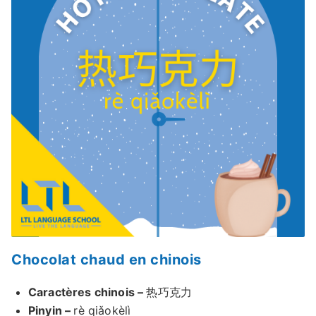
Chocolat chaud en chinois
Caractères chinois –
热巧克力
Pinyin –
rè qiǎokèlì