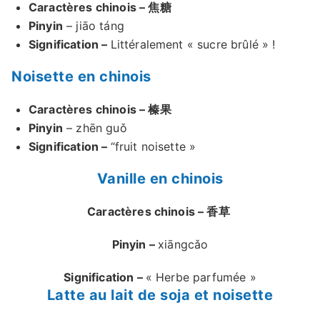
Caractères chinois – 焦糖
Pinyin
– jiāo táng
Signification –
Littéralement « sucre brûlé » !
Noisette en chinois
C
aractères chinois –
榛果
Pinyin
– zhēn guǒ
Signification –
“fruit noisette »
Vanille en chinois
C
aractères chinois –
香草
Pinyin –
xiāngcǎo
Signification –
« Herbe parfumée »
Latte au lait de soja et noisette