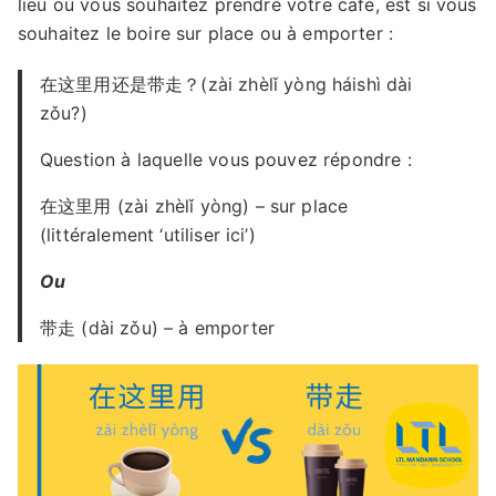
lieu où vous souhaitez prendre votre café, est si vous
souhaitez le boire sur place ou à emporter :
在这里用还是带走？(zài zhèlǐ yòng háishì dài
zǒu?)
Question à laquelle vous pouvez répondre :
在这里用 (zài zhèlǐ yòng) – sur place
(littéralement ‘utiliser ici’)
Ou
带走 (dài zǒu) – à emporter