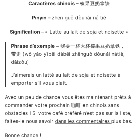
C
aractères chinois –
榛果豆奶拿铁
Pinyin –
zhēn guǒ dòunǎi ná tiě
Signification –
« Latte au lait de soja et noisette »
Phrase d’exemple –
我要一杯大杯榛果豆奶拿铁，
带走 (wǒ yào yībēi dàbēi zhēnguǒ dòunǎi nátiě,
dàizǒu)
J’aimerais un latté au lait de soja et noisette à
emporter s’il vous plait.
Avec un peu de chance vous êtes maintenant prêts à
commander votre prochain 咖啡 en chinois sans
obstacles ! Si votre café préféré n’est pas sur la liste,
faites-le nous savoir
dans les commentaires
plus bas.
Bonne chance !