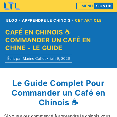
MENU
SIGN UP
BLOG
APPRENDRE LE CHINOIS
CET ARTICLE
CAFÉ EN CHINOIS ☕️
COMMANDER UN CAFÉ EN
CHINE - LE GUIDE
Écrit par Marine Colliot •
juin 9, 2026
Le Guide Complet Pour
Commander un Café en
Chinois ☕️
Si vous avez commencé à apprendre le chinois vous