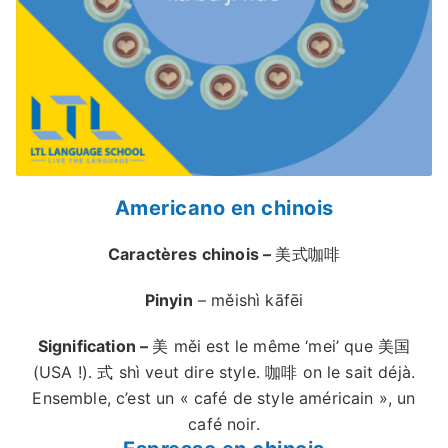
Americano en chinois
Caractères chinois –
美式咖啡
Pinyin
– měishì kāfēi
Signification –
美 měi est le même ‘mei’ que 美国
(USA !). 式 shì veut dire style. 咖啡 on le sait déjà.
Ensemble, c’est un « café de style américain », un
café noir.