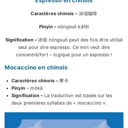
Espresso en chinois
Caractères chinois –
浓缩咖啡
Pinyin –
nóngsuō kāfēi
Signification –
浓缩 nóngsuō peut des fois être utilisé
seul pour dire espresso. Ce mot veut dire
concentré/fort – logique pour un espresso !
Mocaccino en chinois
Caractères chinois –
摩卡
Pinyin
– mókǎ
Signification –
La traduction est basée sur les
deux premières syllabes de « mocaccino ».