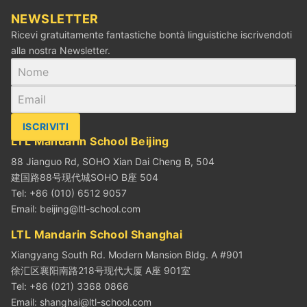
NEWSLETTER
Ricevi gratuitamente fantastiche bontà linguistiche iscrivendoti
alla nostra Newsletter.
ISCRIVITI
LTL Mandarin School Beijing
88 Jianguo Rd, SOHO Xian Dai Cheng B, 504
建国路88号现代城SOHO B座 504
Tel: +86 (010) 6512 9057
Email:
beijing@ltl-school.com
LTL Mandarin School Shanghai
Xiangyang South Rd. Modern Mansion Bldg. A #901
徐汇区襄阳南路218号现代大厦 A座 901室
Tel: +86 (021) 3368 0866
Email:
shanghai@ltl-school.com