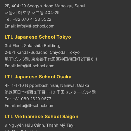
2F, 404-29 Seogyo-dong Mapo-gu, Seoul
서울시 마포구 서교동 404-29
Tel: +82 070 4153 5522
Email:
info@ltl-school.com
LTL Japanese School Tokyo
3rd Floor, Sakashita Building,
2-6-1 Kanda-Sudachō, Chiyoda, Tokyo
坂下ビル 3階, 東京都千代田区神田須田町2丁目6-1
Email:
info@ltl-school.com
LTL Japanese School Osaka
4F, 1-1-10 Nipponbashinishi, Naniwa, Osaka
浪速区日本橋西１丁目 1-10 千田センタービル4階
Tel: +81 080 2629 9677
Email:
info@ltl-school.com
LTL Vietnamese School Saigon
9 Nguyễn Hữu Cảnh, Thạnh Mỹ Tây,