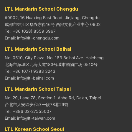
LTL Mandarin School Chengdu
#0902, 16 Huaxing East Road, Jinjiang, Chengdu
成都市锦江区华兴东街16号 西部文化产业中心 0902
Tel: +86 (028) 8559 6967
Email:
info@ltl-chengdu.com
LTL Mandarin School Beihai
No. 0510, City Plaza, No. 183 Beihai Ave. Haicheng
北海市海城区北海大道183号城市购物广场 0510号
Tel: +86 (077) 9383 3243
Email:
info@ltl-beihai.com
LTL Mandarin School Taipei
No. 29, Lane 78, Section 1, Anhe Rd, Da’an, Taipei
台北市大安區安和路一段78巷29號
Tel: +886 02-27555007
Email:
info@ltl-taiwan.com
LTL Korean School Seoul