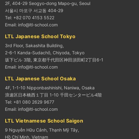
2F, 404-29 Seogyo-dong Mapo-gu, Seoul
서울시 마포구 서교동 404-29
Tel: +82 070 4153 5522
Email:
info@ltl-school.com
LTL Japanese School Tokyo
3rd Floor, Sakashita Building,
2-6-1 Kanda-Sudachō, Chiyoda, Tokyo
坂下ビル 3階, 東京都千代田区神田須田町2丁目6-1
Email:
info@ltl-school.com
LTL Japanese School Osaka
4F, 1-1-10 Nipponbashinishi, Naniwa, Osaka
浪速区日本橋西１丁目 1-10 千田センタービル4階
Tel: +81 080 2629 9677
Email:
info@ltl-school.com
LTL Vietnamese School Saigon
9 Nguyễn Hữu Cảnh, Thạnh Mỹ Tây,
Hồ Chí Minh, Vietnam