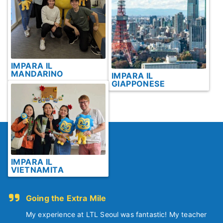
IMPARA IL
MANDARINO
IMPARA IL
GIAPPONESE
IMPARA IL
VIETNAMITA
Going the Extra Mile
My experience at LTL Seoul was fantastic! My teacher