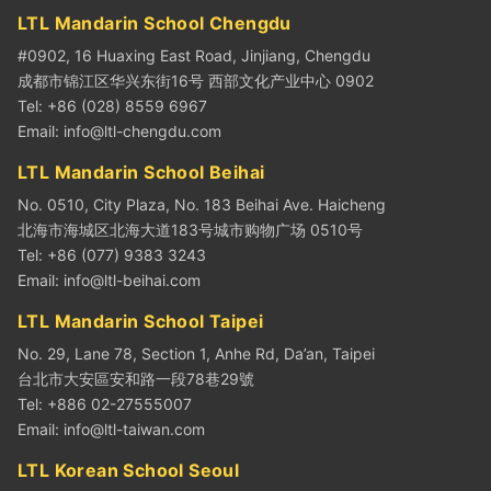
LTL Mandarin School Chengdu
#0902, 16 Huaxing East Road, Jinjiang, Chengdu
成都市锦江区华兴东街16号 西部文化产业中心 0902
Tel: +86 (028) 8559 6967
Email:
info@ltl-chengdu.com
LTL Mandarin School Beihai
No. 0510, City Plaza, No. 183 Beihai Ave. Haicheng
北海市海城区北海大道183号城市购物广场 0510号
Tel: +86 (077) 9383 3243
Email:
info@ltl-beihai.com
LTL Mandarin School Taipei
No. 29, Lane 78, Section 1, Anhe Rd, Da’an, Taipei
台北市大安區安和路一段78巷29號
Tel: +886 02-27555007
Email:
info@ltl-taiwan.com
LTL Korean School Seoul