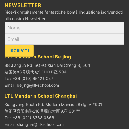
NEWSLETTER
Ricevi gratuitamente fantastiche bontà linguistiche iscrivendoti
alla nostra Newsletter.
ISCRIVITI
LTL Mandarin School Beijing
88 Jianguo Rd, SOHO Xian Dai Cheng B, 504
建国路88号现代城SOHO B座 504
Tel: +86 (010) 6512 9057
Email:
beijing@ltl-school.com
LTL Mandarin School Shanghai
Xiangyang South Rd. Modern Mansion Bldg. A #901
徐汇区襄阳南路218号现代大厦 A座 901室
Tel: +86 (021) 3368 0866
Email:
shanghai@ltl-school.com