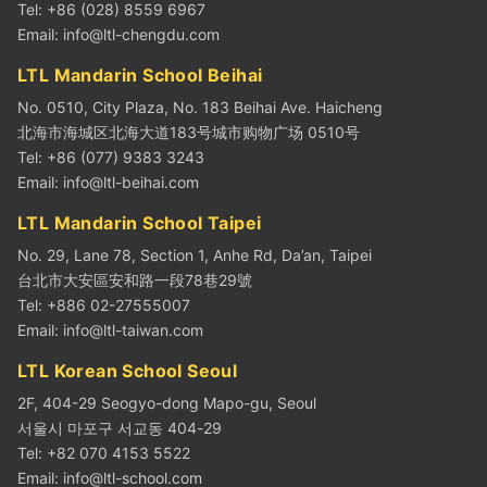
Tel: +86 (028) 8559 6967
Email:
info@ltl-chengdu.com
LTL Mandarin School Beihai
No. 0510, City Plaza, No. 183 Beihai Ave. Haicheng
北海市海城区北海大道183号城市购物广场 0510号
Tel: +86 (077) 9383 3243
Email:
info@ltl-beihai.com
LTL Mandarin School Taipei
No. 29, Lane 78, Section 1, Anhe Rd, Da’an, Taipei
台北市大安區安和路一段78巷29號
Tel: +886 02-27555007
Email:
info@ltl-taiwan.com
LTL Korean School Seoul
2F, 404-29 Seogyo-dong Mapo-gu, Seoul
서울시 마포구 서교동 404-29
Tel: +82 070 4153 5522
Email:
info@ltl-school.com