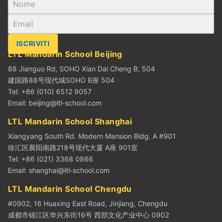
ISCRIVITI
LTL Mandarin School Beijing
88 Jianguo Rd, SOHO Xian Dai Cheng B, 504
建国路88号现代城SOHO B座 504
Tel: +86 (010) 6512 9057
Email:
beijing@ltl-school.com
LTL Mandarin School Shanghai
Xiangyang South Rd. Modern Mansion Bldg. A #901
徐汇区襄阳南路218号现代大厦 A座 901室
Tel: +86 (021) 3368 0866
Email:
shanghai@ltl-school.com
LTL Mandarin School Chengdu
#0902, 16 Huaxing East Road, Jinjiang, Chengdu
成都市锦江区华兴东街16号 西部文化产业中心 0902