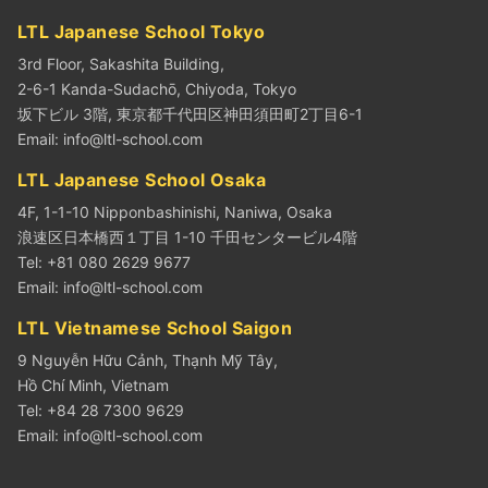
LTL Japanese School Tokyo
3rd Floor, Sakashita Building,
2-6-1 Kanda-Sudachō, Chiyoda, Tokyo
坂下ビル 3階, 東京都千代田区神田須田町2丁目6-1
Email:
info@ltl-school.com
LTL Japanese School Osaka
4F, 1-1-10 Nipponbashinishi, Naniwa, Osaka
浪速区日本橋西１丁目 1-10 千田センタービル4階
Tel: +81 080 2629 9677
Email:
info@ltl-school.com
LTL Vietnamese School Saigon
9 Nguyễn Hữu Cảnh, Thạnh Mỹ Tây,
Hồ Chí Minh, Vietnam
Tel: +84 28 7300 9629
Email:
info@ltl-school.com