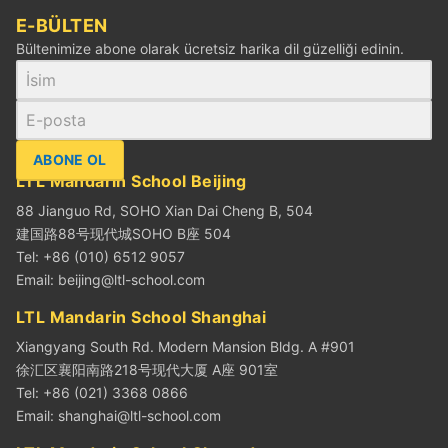
E-BÜLTEN
Bültenimize abone olarak ücretsiz harika dil güzelliği edinin.
ABONE OL
LTL Mandarin School Beijing
88 Jianguo Rd, SOHO Xian Dai Cheng B, 504
建国路88号现代城SOHO B座 504
Tel: +86 (010) 6512 9057
Email:
beijing@ltl-school.com
LTL Mandarin School Shanghai
Xiangyang South Rd. Modern Mansion Bldg. A #901
徐汇区襄阳南路218号现代大厦 A座 901室
Tel: +86 (021) 3368 0866
Email:
shanghai@ltl-school.com