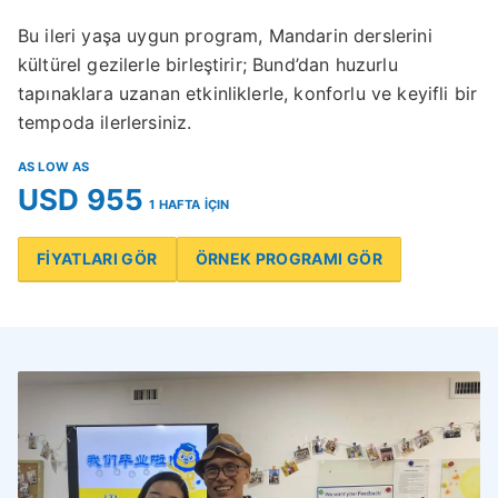
Bu ileri yaşa uygun program, Mandarin derslerini
kültürel gezilerle birleştirir; Bund’dan huzurlu
tapınaklara uzanan etkinliklerle, konforlu ve keyifli bir
tempoda ilerlersiniz.
AS LOW AS
USD 955
1 HAFTA İÇIN
FİYATLARI GÖR
ÖRNEK PROGRAMI GÖR