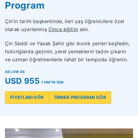
Program
Çin’in tarihi başkentinde, ileri yaş öğrenicilere özel
olarak uyarlanmış
Çince eğitim
alın.
Çin Seddi ve Yasak Şehir gibi ikonik yerleri keşfedin,
hutonglarda gezinin, yerel yemeklerin tadını çıkarın
ve uzman öğretmenlerle rahat bir tempoda öğrenin.
AS LOW AS
USD 955
1 HAFTA İÇIN
FİYATLARI GÖR
ÖRNEK PROGRAMI GÖR