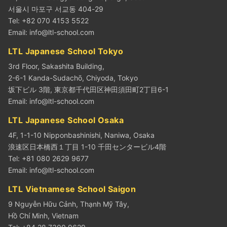
서울시 마포구 서교동 404-29
Tel: +82 070 4153 5522
Email:
info@ltl-school.com
LTL Japanese School Tokyo
3rd Floor, Sakashita Building,
2-6-1 Kanda-Sudachō, Chiyoda, Tokyo
坂下ビル 3階, 東京都千代田区神田須田町2丁目6-1
Email:
info@ltl-school.com
LTL Japanese School Osaka
4F, 1-1-10 Nipponbashinishi, Naniwa, Osaka
浪速区日本橋西１丁目 1-10 千田センタービル4階
Tel: +81 080 2629 9677
Email:
info@ltl-school.com
LTL Vietnamese School Saigon
9 Nguyễn Hữu Cảnh, Thạnh Mỹ Tây,
Hồ Chí Minh, Vietnam