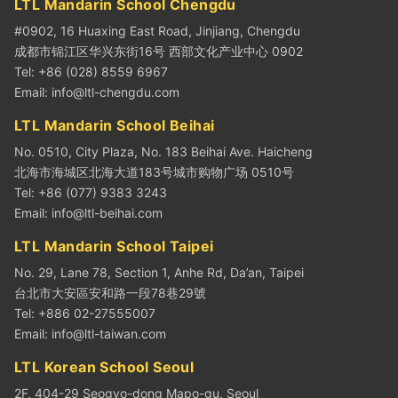
LTL Mandarin School Chengdu
#0902, 16 Huaxing East Road, Jinjiang, Chengdu
成都市锦江区华兴东街16号 西部文化产业中心 0902
Tel: +86 (028) 8559 6967
Email:
info@ltl-chengdu.com
LTL Mandarin School Beihai
No. 0510, City Plaza, No. 183 Beihai Ave. Haicheng
北海市海城区北海大道183号城市购物广场 0510号
Tel: +86 (077) 9383 3243
Email:
info@ltl-beihai.com
LTL Mandarin School Taipei
No. 29, Lane 78, Section 1, Anhe Rd, Da’an, Taipei
台北市大安區安和路一段78巷29號
Tel: +886 02-27555007
Email:
info@ltl-taiwan.com
LTL Korean School Seoul
2F, 404-29 Seogyo-dong Mapo-gu, Seoul