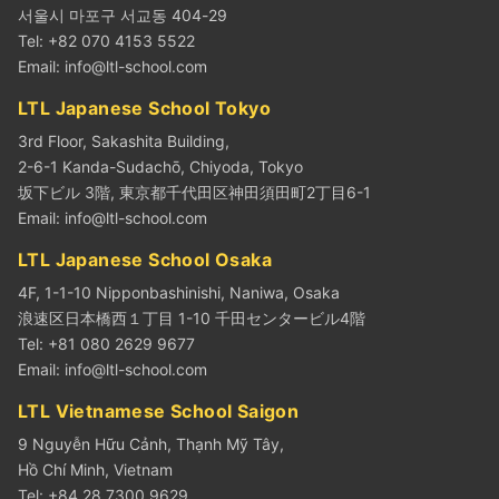
서울시 마포구 서교동 404-29
Tel: +82 070 4153 5522
Email:
info@ltl-school.com
LTL Japanese School Tokyo
3rd Floor, Sakashita Building,
2-6-1 Kanda-Sudachō, Chiyoda, Tokyo
坂下ビル 3階, 東京都千代田区神田須田町2丁目6-1
Email:
info@ltl-school.com
LTL Japanese School Osaka
4F, 1-1-10 Nipponbashinishi, Naniwa, Osaka
浪速区日本橋西１丁目 1-10 千田センタービル4階
Tel: +81 080 2629 9677
Email:
info@ltl-school.com
LTL Vietnamese School Saigon
9 Nguyễn Hữu Cảnh, Thạnh Mỹ Tây,
Hồ Chí Minh, Vietnam
Tel: +84 28 7300 9629