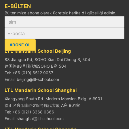
E-BÜLTEN
Bültenimize abone olarak ücretsiz harika dil güzelliği edinin.
ABONE OL
LTL Mandarin School Beijing
88 Jianguo Rd, SOHO Xian Dai Cheng B, 504
建国路88号现代城SOHO B座 504
Tel: +86 (010) 6512 9057
Email:
beijing@ltl-school.com
LTL Mandarin School Shanghai
Xiangyang South Rd. Modern Mansion Bldg. A #901
徐汇区襄阳南路218号现代大厦 A座 901室
Tel: +86 (021) 3368 0866
Email:
shanghai@ltl-school.com