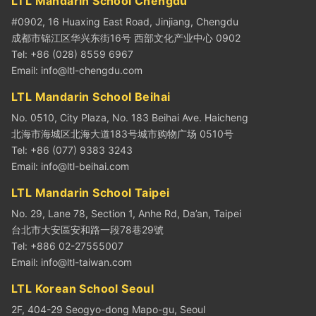
LTL Mandarin School Chengdu
#0902, 16 Huaxing East Road, Jinjiang, Chengdu
成都市锦江区华兴东街16号 西部文化产业中心 0902
Tel: +86 (028) 8559 6967
Email:
info@ltl-chengdu.com
LTL Mandarin School Beihai
No. 0510, City Plaza, No. 183 Beihai Ave. Haicheng
北海市海城区北海大道183号城市购物广场 0510号
Tel: +86 (077) 9383 3243
Email:
info@ltl-beihai.com
LTL Mandarin School Taipei
No. 29, Lane 78, Section 1, Anhe Rd, Da’an, Taipei
台北市大安區安和路一段78巷29號
Tel: +886 02-27555007
Email:
info@ltl-taiwan.com
LTL Korean School Seoul
2F, 404-29 Seogyo-dong Mapo-gu, Seoul