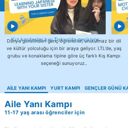
Kız kardeşler kışı Tokyo’da geçiriyor
Dünya genelinden genç öğrenciler, unutulmaz bir dil
ve kültür yolculuğu için bir araya geliyor. LTL’de, yaş
grubu ve konaklama tipine göre üç farklı Kış Kampı
seçeneği sunuyoruz..
AİLE YANI KAMPI
YURT KAMPI
GENÇLER GÜNÜ K
Aile Yanı Kampı
11-17 yaş arası öğrenciler için