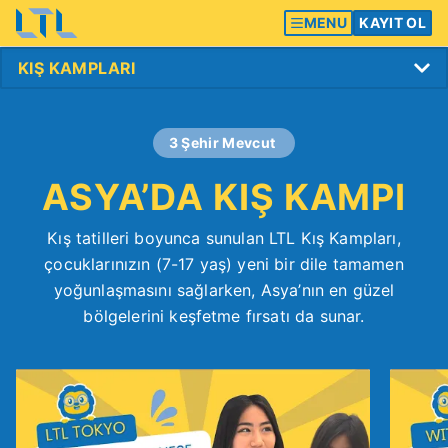
MENU
KAYIT OL
3 Şehir Mevcut
ASYA’DA KIŞ KAMPI
Kış tatilleri boyunca sunulan LTL Kış Kampları,
çocuklarınızın (7-17 yaş) yeni bir dile tamamen
yoğunlaşmasını sağlarken, Asya’nın en güzel
bölgelerini keşfetme fırsatı da sunar.