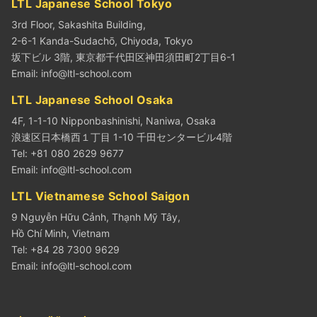
LTL Japanese School Tokyo
3rd Floor, Sakashita Building,
2-6-1 Kanda-Sudachō, Chiyoda, Tokyo
坂下ビル 3階, 東京都千代田区神田須田町2丁目6-1
Email:
info@ltl-school.com
LTL Japanese School Osaka
4F, 1-1-10 Nipponbashinishi, Naniwa, Osaka
浪速区日本橋西１丁目 1-10 千田センタービル4階
Tel: +81 080 2629 9677
Email:
info@ltl-school.com
LTL Vietnamese School Saigon
9 Nguyễn Hữu Cảnh, Thạnh Mỹ Tây,
Hồ Chí Minh, Vietnam
Tel: +84 28 7300 9629
Email:
info@ltl-school.com