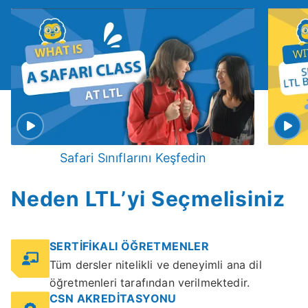
Safari Sınıflarını Keşfedin
Neden LTL’yi Seçmelisiniz
SERTİFİKALI ÖĞRETMENLER
Tüm dersler nitelikli ve deneyimli ana dil
öğretmenleri tarafından verilmektedir.
CSN AKREDİTASYONU