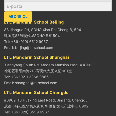
ABONE OL
LTL Mandarin School Beijing
88 Jianguo Rd, SOHO Xian Dai Cheng B, 504
建国路88号现代城SOHO B座 504
Tel: +86 (010) 6512 9057
Email:
beijing@ltl-school.com
LTL Mandarin School Shanghai
Xiangyang South Rd. Modern Mansion Bldg. A #901
徐汇区襄阳南路218号现代大厦 A座 901室
Tel: +86 (021) 3368 0866
Email:
shanghai@ltl-school.com
LTL Mandarin School Chengdu
#0902, 16 Huaxing East Road, Jinjiang, Chengdu
成都市锦江区华兴东街16号 西部文化产业中心 0902
Tel: +86 (028) 8559 6967