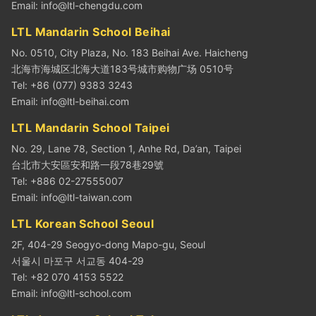
Email:
info@ltl-chengdu.com
LTL Mandarin School Beihai
No. 0510, City Plaza, No. 183 Beihai Ave. Haicheng
北海市海城区北海大道183号城市购物广场 0510号
Tel: +86 (077) 9383 3243
Email:
info@ltl-beihai.com
LTL Mandarin School Taipei
No. 29, Lane 78, Section 1, Anhe Rd, Da’an, Taipei
台北市大安區安和路一段78巷29號
Tel: +886 02-27555007
Email:
info@ltl-taiwan.com
LTL Korean School Seoul
2F, 404-29 Seogyo-dong Mapo-gu, Seoul
서울시 마포구 서교동 404-29
Tel: +82 070 4153 5522
Email:
info@ltl-school.com