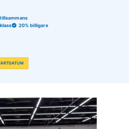
tillsammans
klass
20% billigare
TARTDATUM