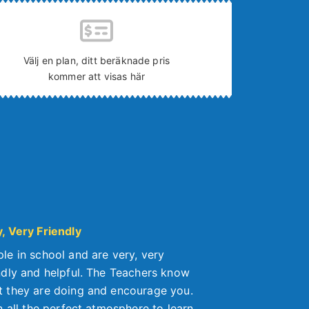
Välj en plan, ditt beräknade pris
kommer att visas här
, Very Friendly
le in school and are very, very
ndly and helpful. The Teachers know
 they are doing and encourage you.
in all the perfect atmosphere to learn