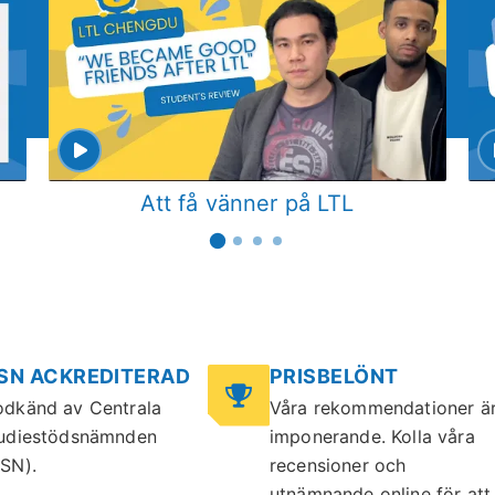
Att få vänner på LTL
SN ACKREDITERAD
PRISBELÖNT
dkänd av Centrala
Våra rekommendationer ä
udiestödsnämnden
imponerande. Kolla våra
SN).
recensioner och
utnämnande online för att