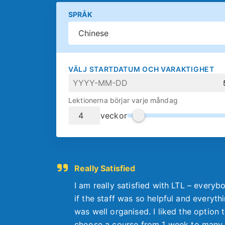
SPRÅK
VÄLJ STARTDATUM OCH VARAKTIGHET
Lektionerna börjar varje måndag
veckor
Really Satisfied
I am really satisfied with LTL – everyb
if the staff was so helpful and everyth
was well organised. I liked the option 
choose a course from 1 week to many