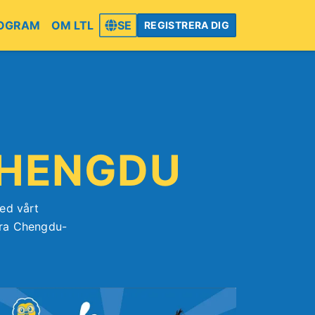
OGRAM
OM LTL
SE
REGISTRERA DIG
 CHENGDU
ed vårt
våra Chengdu-