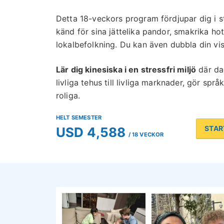
Detta 18-veckors program fördjupar dig i st
känd för sina jättelika pandor, smakrika 
lokalbefolkning. Du kan även dubbla din vist
Lär dig kinesiska i en stressfri miljö
där dag
livliga tehus till livliga marknader, gör spr
roliga.
HELT SEMESTER
STA
USD 4,588
/ 18 VECKOR