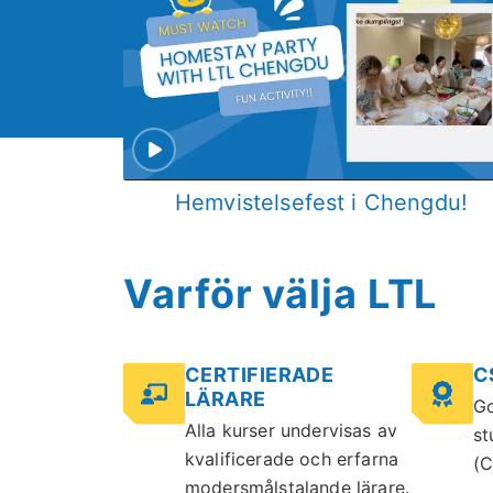
Hemvistelsefest i Chengdu!
Varför välja LTL
CERTIFIERADE
C
LÄRARE
Go
Alla kurser undervisas av
st
kvalificerade och erfarna
(C
modersmålstalande lärare.