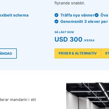
flytande snabbt.
exibelt schema
Träffa nya vänner
Öva 
Genomsnitt 3 elever per 
SÅ LÅGT SOM
USD 300
/VECKA
PRISER & ALTERNATIV
S
MÅNDAG
rar mandarin i ett