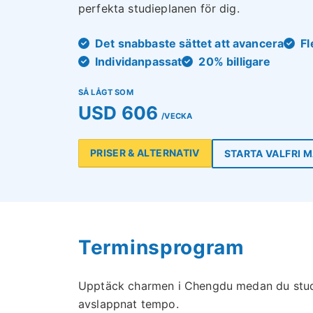
perfekta studieplanen för dig.
Det snabbaste sättet att avancera
Fl
Individanpassat
20% billigare
SÅ LÅGT SOM
USD 606
/VECKA
PRISER & ALTERNATIV
STARTA VALFRI 
Terminsprogram
Upptäck charmen i Chengdu medan du stude
avslappnat tempo.