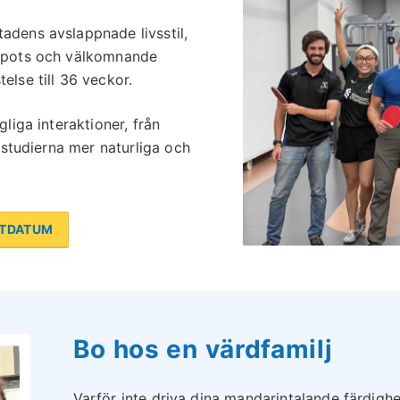
adens avslappnade livsstil,
hotpots och välkomnande
else till 36 veckor.
liga interaktioner, från
åkstudierna mer naturliga och
RTDATUM
Bo hos en värdfamilj
Varför inte driva dina mandarintalande färdigh