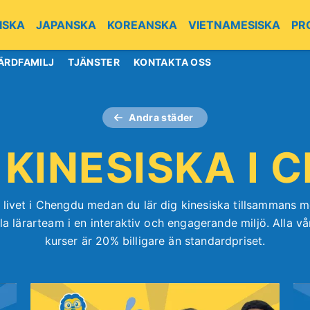
ISKA
JAPANSKA
KOREANSKA
VIETNAMESISKA
PR
ÄRDFAMILJ
TJÄNSTER
KONTAKTA OSS
Andra städer
 KINESISKA I
 livet i Chengdu medan du lär dig kinesiska tillsammans m
la lärarteam i en interaktiv och engagerande miljö. Alla 
kurser är 20% billigare än standardpriset.