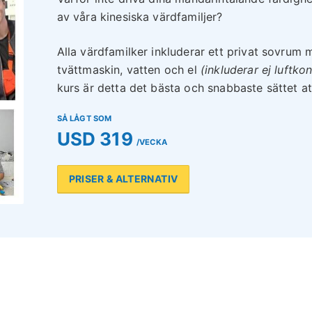
av våra kinesiska värdfamiljer?
Alla värdfamilker inkluderar ett privat sovrum 
tvättmaskin, vatten och el
(inkluderar ej luftkon
kurs är detta det bästa och snabbaste sättet att
SÅ LÅGT SOM
USD 319
/VECKA
PRISER & ALTERNATIV