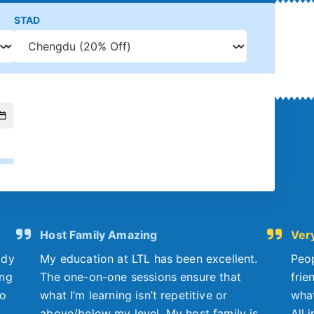
STAD
Host Family Amazing
Very
ody
My education at LTL has been excellent.
Peop
ing
The one-on-one sessions ensure that
frie
to
what I’m learning isn’t repetitive or
what
above/below my level. My host family is
All 