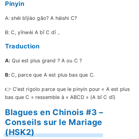
Pinyin
A: shéi bǐjiào gāo? A háishi C?
B: C, yīnwèi A bǐ C dī 。
Traduction
A:
Qui est plus grand ? A ou C ?
B:
C, parce que A est plus bas que C.
👉 C’est rigolo parce que le pinyin pour « A est plus
bas que C » ressemble à « ABCD » (A bǐ C dī)
Blagues en Chinois #3 –
Conseils sur le Mariage
(HSK2)