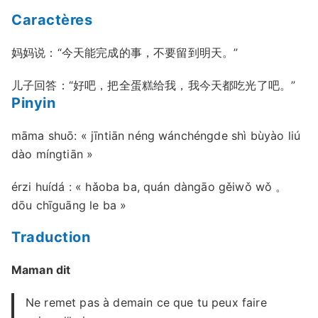
Caractères
妈妈说：“今天能完成的事，不要留到明天。”
儿子回答：“好吧，把全蛋糕给我，我今天都吃光了吧。”
Pinyin
māma shuō: « jīntiān néng wánchéngde shì bùyào liú
dào míngtiān »
érzi huídá : « hǎoba ba, quán dàngāo gěiwǒ wǒ 。
dōu chīguāng le ba »
Traduction
Maman dit
Ne remet pas à demain ce que tu peux faire