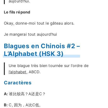
aujourd’hui.
Le fils répond
Okay, donne-moi tout le gâteau alors.
Je mangerai tout aujourd’hui
Blagues en Chinois #2 –
L’Alphabet (HSK 3)
Une blague très bien tournée sur l’ordre de
l’alphabet
, ABCD.
Caractères
A:
谁比较高？A还是C？
B:
C, 因为，A比C低。