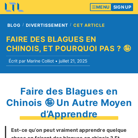
MENU
SIGN UP
BLOG
DIVERTISSEMENT
CET ARTICLE
FAIRE DES BLAGUES EN
CHINOIS, ET POURQUOI PAS ? 🤪
Écrit par Marine Colliot •
juillet 21, 2025
Faire des Blagues en
Chinois 🤪 Un Autre Moyen
d’Apprendre
Est-ce qu’on peut vraiment apprendre quelque