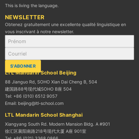
This is living the language.
‪NEWSLETTER
Obtenez gratuitement une excellente qualité linguistique en
vous inscrivant à notre newsletter.
S'ABONNER
LTL Mandarin School Beijing
88 Jianguo Rd, SOHO Xian Dai Cheng B, 504
建国路88号现代城SOHO B座 504
Tel: +86 (010) 6512 9057
Email:
beijing@ltl-school.com
LTL Mandarin School Shanghai
Xiangyang South Rd. Modern Mansion Bldg. A #901
徐汇区襄阳南路218号现代大厦 A座 901室
Tel: +86 (021) 3368 0866