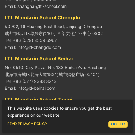
Email:
shanghai@ltl-school.com
LTL Mandarin School Chengdu
#0902, 16 Huaxing East Road, Jinjiang, Chengdu
成都市锦江区华兴东街16号 西部文化产业中心 0902
Tel: +86 (028) 8559 6967
Email:
info@ltl-chengdu.com
LTL Mandarin School Beihai
No. 0510, City Plaza, No. 183 Beihai Ave. Haicheng
北海市海城区北海大道183号城市购物广场 0510号
Tel: +86 (077) 9383 3243
Email:
info@ltl-beihai.com
LTL Mandarin School Taipei
This website uses cookies to ensure you get the best
No. 29, Lane 78, Section 1, Anhe Rd, Da’an, Taipei
experience on our website.
台北市大安區安和路一段78巷29號
Tel: +886 02-27555007
ASK LEX
READ PRIVACY POLICY
GOT IT!
Email:
info@ltl-taiwan.com