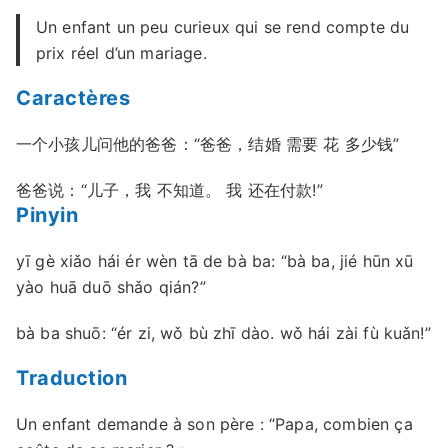
Un enfant un peu curieux qui se rend compte du
prix réel d’un mariage.
Caractères
一个小孩儿问他的爸爸：“爸爸，结婚 需要 花 多少钱”
爸爸说：“儿子，我 不知道。 我 还在付款!”
Pinyin
yī gè xiǎo hái ér wèn tā de bà ba: “bà ba, jié hūn xū
yào huā duō shǎo qián?”
bà ba shuō: “ér zi, wǒ bù zhī dào. wǒ hái zài fù kuǎn!”
Traduction
Un enfant demande à son père : “Papa, combien ça