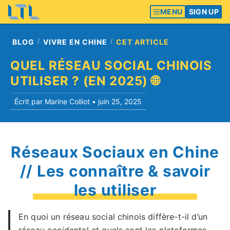
MENU
SIGN UP
BLOG
VIVRE EN CHINE
CET ARTICLE
QUEL RÉSEAU SOCIAL CHINOIS
UTILISER ? (EN 2025) 🌐
Écrit par Marine Colliot •
juin 25, 2025
Réseaux Sociaux en Chine
// Les connaître & savoir
les utiliser
En quoi un réseau social chinois diffère-t-il d’un