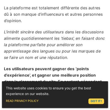
La plateforme est totalement différente des autres
dû à son manque d’influenceurs et autres personnes
d’opinion.
L’intérêt sincère des utilisateurs dans les discussions
alimente quotidiennement les ‘tiebas’, en faisant donc
la plateforme parfaite pour améliorer son
apprentissage des langues ou pour les marques de
se faire un nom et une réputation.
Les utilisateurs peuvent gagner des ‘points
d’expérience’, et gagner une meilleure position
dans le classement du site. En postant, répondant
aux autres etc les utilisateurs peuvent remonter
This website uses cookies to ensure you get the best
experience on our website.
leur classement.
ASK LEX
READ PRIVACY POLICY
GOT IT!
Chaque ‘Tieba’ est indépendant, avec un focus