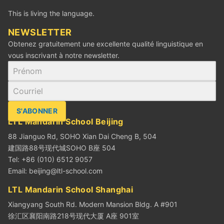
This is living the language.
‪NEWSLETTER
Obtenez gratuitement une excellente qualité linguistique en
vous inscrivant à notre newsletter.
S'ABONNER
LTL Mandarin School Beijing
88 Jianguo Rd, SOHO Xian Dai Cheng B, 504
建国路88号现代城SOHO B座 504
Tel: +86 (010) 6512 9057
Email:
beijing@ltl-school.com
LTL Mandarin School Shanghai
Xiangyang South Rd. Modern Mansion Bldg. A #901
徐汇区襄阳南路218号现代大厦 A座 901室