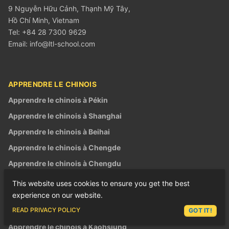
9 Nguyễn Hữu Cảnh, Thạnh Mỹ Tây,
Hồ Chí Minh, Vietnam
Tel: +84 28 7300 9629
Email:
info@ltl-school.com
APPRENDRE LE CHINOIS
Apprendre le chinois à Pékin
Apprendre le chinois à Shanghai
Apprendre le chinois à Beihai
Apprendre le chinois à Chengde
Apprendre le chinois à Chengdu
Apprendre le chinois à Xi'an
This website uses cookies to ensure you get the best
Apprendre le chinois à Kunming
experience on our website.
ASK LEX
READ PRIVACY POLICY
Apprendre le chinois à Taipei
GOT IT!
Apprendre le chinois à Kaohsiung