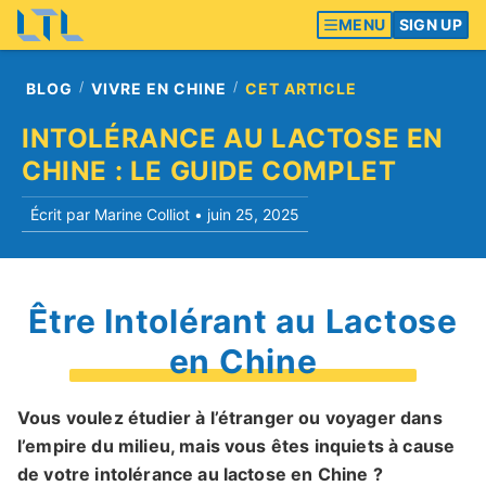
MENU
SIGN UP
BLOG
VIVRE EN CHINE
CET ARTICLE
INTOLÉRANCE AU LACTOSE EN
CHINE : LE GUIDE COMPLET
Écrit par Marine Colliot •
juin 25, 2025
Être Intolérant au Lactose
en Chine
Vous voulez étudier à l’étranger ou voyager dans
l’empire du milieu, mais vous êtes inquiets à cause
de votre intolérance au lactose en Chine ?