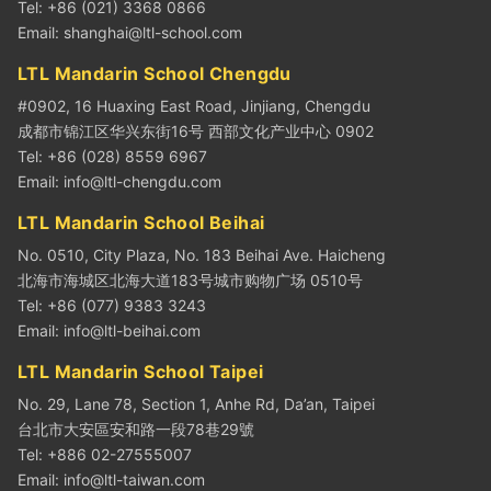
Tel: +86 (021) 3368 0866
Email:
shanghai@ltl-school.com
LTL Mandarin School Chengdu
#0902, 16 Huaxing East Road, Jinjiang, Chengdu
成都市锦江区华兴东街16号 西部文化产业中心 0902
Tel: +86 (028) 8559 6967
Email:
info@ltl-chengdu.com
LTL Mandarin School Beihai
No. 0510, City Plaza, No. 183 Beihai Ave. Haicheng
北海市海城区北海大道183号城市购物广场 0510号
Tel: +86 (077) 9383 3243
Email:
info@ltl-beihai.com
LTL Mandarin School Taipei
No. 29, Lane 78, Section 1, Anhe Rd, Da’an, Taipei
台北市大安區安和路一段78巷29號
Tel: +886 02-27555007
Email:
info@ltl-taiwan.com