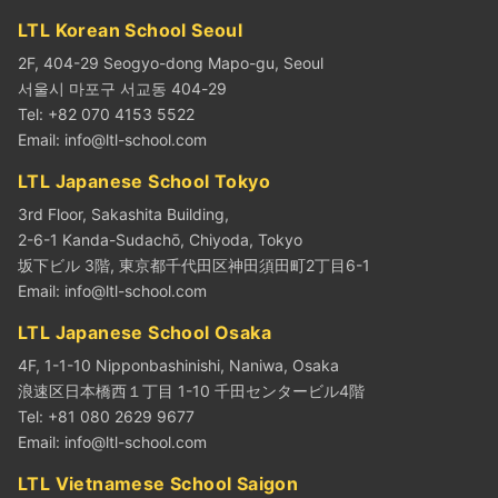
LTL Korean School Seoul
2F, 404-29 Seogyo-dong Mapo-gu, Seoul
서울시 마포구 서교동 404-29
Tel: +82 070 4153 5522
Email:
info@ltl-school.com
LTL Japanese School Tokyo
3rd Floor, Sakashita Building,
2-6-1 Kanda-Sudachō, Chiyoda, Tokyo
坂下ビル 3階, 東京都千代田区神田須田町2丁目6-1
Email:
info@ltl-school.com
LTL Japanese School Osaka
4F, 1-1-10 Nipponbashinishi, Naniwa, Osaka
浪速区日本橋西１丁目 1-10 千田センタービル4階
Tel: +81 080 2629 9677
Email:
info@ltl-school.com
LTL Vietnamese School Saigon