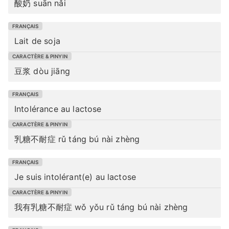
酸奶 suān nǎi
Lait de soja
豆浆 dòu jiāng
Intolérance au lactose
乳糖不耐症 rǔ táng bú nài zhèng
Je suis intolérant(e) au lactose
我有乳糖不耐症 wǒ yǒu rǔ táng bú nài zhèng