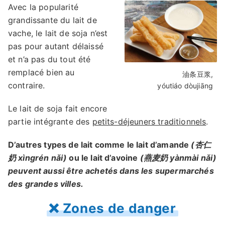
Avec la popularité
grandissante du lait de
vache, le lait de soja n’est
pas pour autant délaissé
et n’a pas du tout été
remplacé bien au
油条豆浆,
contraire.
yóutiáo dòujiāng
Le lait de soja fait encore
partie intégrante des
petits-déjeuners traditionnels
.
D’autres types de lait comme le lait d’amande
(杏仁
奶 xìngrén nǎi)
ou le lait d’avoine
(燕麦奶 yànmài nǎi)
peuvent aussi être achetés dans les supermarchés
des grandes villes.
❌ Zones de danger