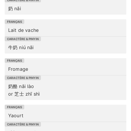
奶 nǎi
Lait de vache
牛奶 niú nǎi
Fromage
奶酪 nǎi lào
or 芝士 zhī shì
Yaourt