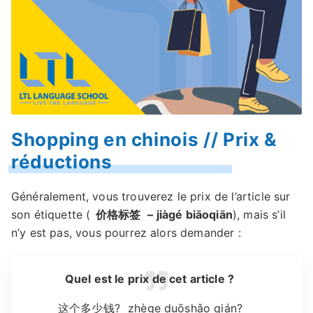
Shopping en chinois // Prix &
réductions
Généralement, vous trouverez le prix de l’article sur
son étiquette (
价格标签
– jiàgé biāoqiān
), mais s’il
n’y est pas, vous pourrez alors demander :
Quel est le prix de cet article ?
这个多少钱?
zhège duōshǎo qián?