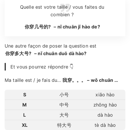
Quelle est votre taille / vous faites du
combien ?
你穿几号的?
– nǐ chuān jǐ hào de?
Une autre façon de poser la question est
你穿多大号?
– nǐ chuān duō dà hào?
Et vous pourrez répondre 👇
Ma taille est / je fais du…
我穿。。。 – wǒ chuān …
S
小号
xiǎo hào
M
中号
zhōng hào
L
大号
dà hào
XL
特大号
tè dà hào