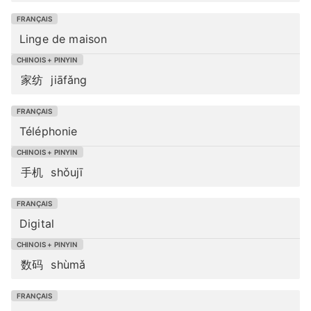
Linge de maison
家纺
jiāfǎng
Téléphonie
手机
shǒujī
Digital
数码
shùmǎ