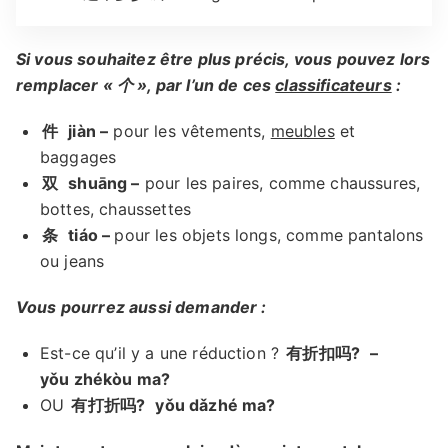
Si vous souhaitez être plus précis, vous pouvez lors
remplacer « 个 », par l’un de ces
classificateurs
:
件
jiàn –
pour les vêtements,
meubles
et
baggages
双
shuāng –
pour les paires, comme chaussures,
bottes, chaussettes
条
tiáo –
pour les objets longs, comme pantalons
ou jeans
Vous pourrez aussi demander :
Est-ce qu’il y a une réduction ?
有折扣吗?
–
yǒu zhékòu ma?
OU
有打折吗?
yǒu dǎzhé ma?