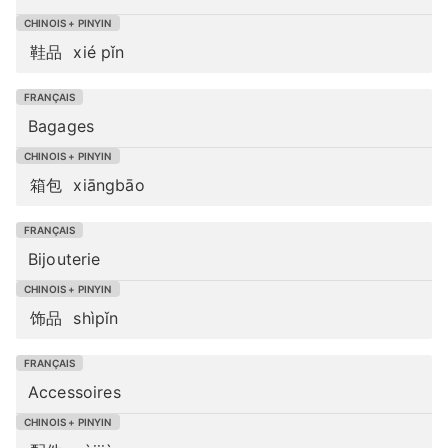
鞋品
xié pǐn
Bagages
箱包
xiāngbāo
Bijouterie
饰品
shìpǐn
Accessoires