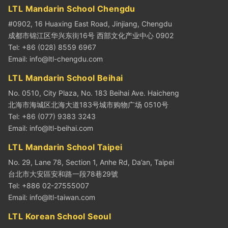
LTL Mandarin School Chengdu
#0902, 16 Huaxing East Road, Jinjiang, Chengdu
成都市锦江区华兴东街16号 西部文化产业中心 0902
Tel: +86 (028) 8559 6967
Email:
info@ltl-chengdu.com
LTL Mandarin School Beihai
No. 0510, City Plaza, No. 183 Beihai Ave. Haicheng
北海市海城区北海大道183号城市购物广场 0510号
Tel: +86 (077) 9383 3243
Email:
info@ltl-beihai.com
LTL Mandarin School Taipei
No. 29, Lane 78, Section 1, Anhe Rd, Da’an, Taipei
台北市大安區安和路一段78巷29號
Tel: +886 02-27555007
Email:
info@ltl-taiwan.com
LTL Korean School Seoul