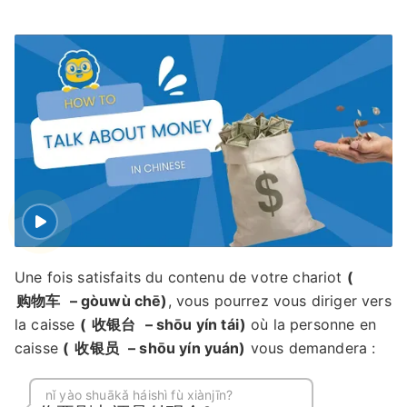
Une fois satisfaits du contenu de votre chariot
(
购物车
– gòuwù chē)
, vous pourrez vous diriger vers
la caisse
(
收银台
– shōu yín tái)
où la personne en
caisse
(
收银员
– shōu yín yuán)
vous demandera :
nǐ yào shuākǎ háishì fù xiànjīn?