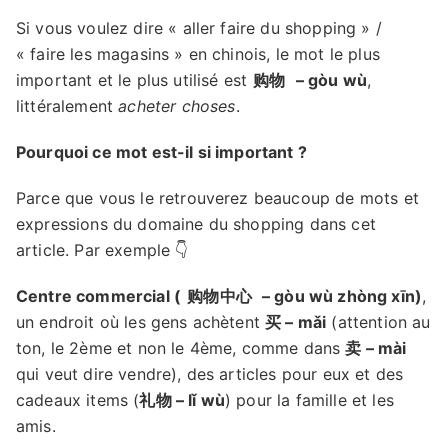
Si vous voulez dire « aller faire du shopping » /
« faire les magasins » en chinois, le mot le plus
important et le plus utilisé est
购物
– gòu wù
,
littéralement
acheter choses
.
Pourquoi ce mot est-il si important ?
Parce que vous le retrouverez beaucoup de mots et
expressions du domaine du shopping dans cet
article. Par exemple 👇
Centre commercial (
购物中心
– gòu wù zhòng xīn)
,
un endroit où les gens achètent
买 – mǎi
(attention au
ton, le 2ème et non le 4ème, comme dans
卖 – mài
qui veut dire vendre), des articles pour eux et des
cadeaux items (
礼物 – lǐ wù
) pour la famille et les
amis.