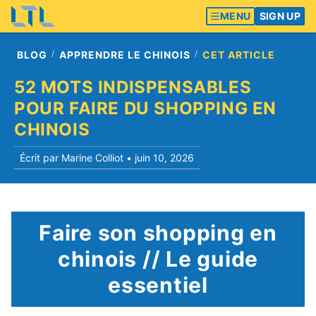
MENU
SIGN UP
BLOG
APPRENDRE LE CHINOIS
CET ARTICLE
52 MOTS INDISPENSABLES
POUR FAIRE DU SHOPPING EN
CHINOIS
Écrit par Marine Colliot •
juin 10, 2026
Faire son shopping en
chinois // Le guide
essentiel