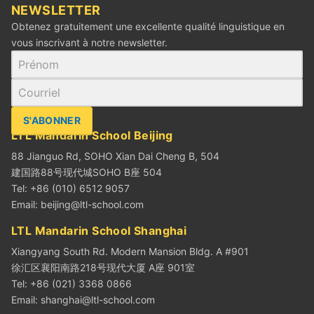
‪NEWSLETTER
Obtenez gratuitement une excellente qualité linguistique en
vous inscrivant à notre newsletter.
S'ABONNER
LTL Mandarin School Beijing
88 Jianguo Rd, SOHO Xian Dai Cheng B, 504
建国路88号现代城SOHO B座 504
Tel: +86 (010) 6512 9057
Email:
beijing@ltl-school.com
LTL Mandarin School Shanghai
Xiangyang South Rd. Modern Mansion Bldg. A #901
徐汇区襄阳南路218号现代大厦 A座 901室
Tel: +86 (021) 3368 0866
Email:
shanghai@ltl-school.com