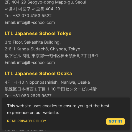
2F, 404-29 Seogyo-dong Mapo-gu, Seoul
서울시 마포구 서교동 404-29
Tel: +82 070 4153 5522
Email:
info@ltl-school.com
LTL Japanese School Tokyo
3rd Floor, Sakashita Building,
2-6-1 Kanda-Sudachō, Chiyoda, Tokyo
坂下ビル 3階, 東京都千代田区神田須田町2丁目6-1
Email:
info@ltl-school.com
LTL Japanese School Osaka
4F, 1-1-10 Nipponbashinishi, Naniwa, Osaka
浪速区日本橋西１丁目 1-10 千田センタービル4階
Tel: +81 080 2629 9677
Email:
info@ltl-school.com
This website uses cookies to ensure you get the best
experience on our website.
LTL Vietnamese School Saigon
ASK LEX
READ PRIVACY POLICY
GOT IT!
9 Nguyễn Hữu Cảnh, Thạnh Mỹ Tây,
Hồ Chí Minh, Vietnam