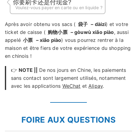
你要刷卡还是付现金?
Voulez-vous payer en carte ou en liquide ?
Après avoir obtenu vos sacs (
袋子
– dàizi
) et votre
ticket de caisse (
购物小票
– gòuwù xiǎo piào
, aussi
appelé
小票
– xiǎo piào
) vous pourrez rentrer à la
maison et être fiers de votre expérience du shopping
en chinois !
👉
NOTE ||
De nos jours en Chine, les paiements
sans contact sont largement utilisés, notamment
avec les applications
WeChat
et
Alipay
.
FOIRE AUX QUESTIONS