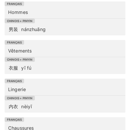
Hommes
男装
nánzhuāng
Vêtements
衣服
yī fú
Lingerie
内衣
nèiyī
Chaussures