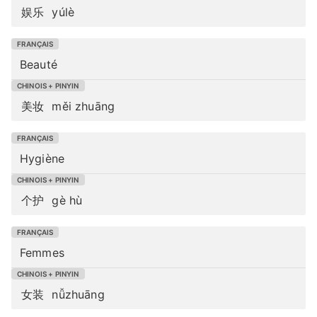
娱乐
yúlè
Beauté
美妆
měi zhuāng
Hygiène
个护
gè hù
Femmes
女装
nǚzhuāng