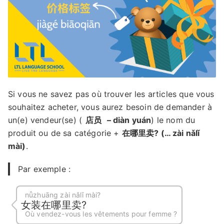
Si vous ne savez pas où trouver les articles que vous
souhaitez acheter, vous aurez besoin de demander à
un(e) vendeur(se) (
店员
– diàn yuán
) le nom du
produit ou de sa catégorie +
在哪里卖? (… zài nǎlǐ
mài)
.
Par exemple :
nǚzhuāng zài nǎlǐ mài?
女装在哪里卖?
Où vendez-vous les vêtements pour femme ?