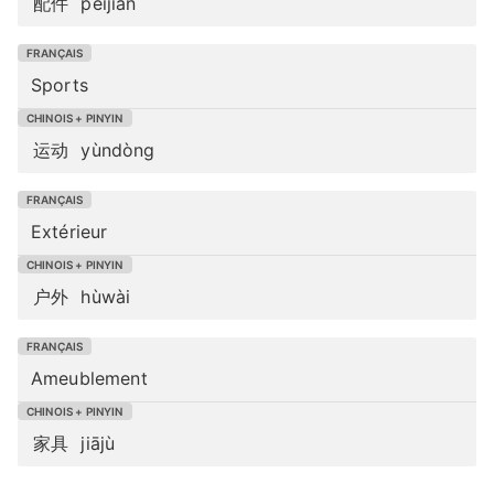
配件
pèijiàn
Sports
运动
yùndòng
Extérieur
户外
hùwài
Ameublement
家具
jiājù