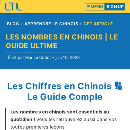
MENU
SIGN UP
BLOG
APPRENDRE LE CHINOIS
CET ARTICLE
LES NOMBRES EN CHINOIS | LE
GUIDE ULTIME
Écrit par Marine Colliot •
juin 10, 2026
Les Chiffres en Chinois 🔢
Le Guide Comple
Les nombres en chinois sont essentiels au
quotidien !
Vous les retrouverez aussi dans vos
toutes premières leçons
.