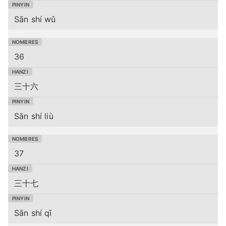
Sān shí wǔ
36
三十六
Sān shí liù
37
三十七
Sān shí qī