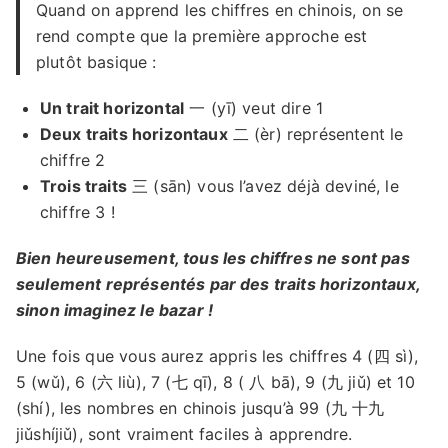
Quand on apprend les chiffres en chinois, on se
rend compte que la première approche est
plutôt basique :
Un trait horizontal
一 (yī) veut dire 1
Deux traits horizontaux
二 (èr) représentent le
chiffre 2
Trois traits
三 (sān) vous l’avez déjà deviné, le
chiffre 3 !
Bien heureusement, tous les chiffres ne sont pas
seulement représentés par des traits horizontaux,
sinon imaginez le bazar !
Une fois que vous aurez appris les chiffres 4 (四 sì),
5 (wǔ), 6 (六 liù), 7 (七 qī), 8 ( 八 bā), 9 (九 jiǔ) et 10
(shí), les nombres en chinois jusqu’à 99 (九 十九
jiǔshíjiǔ), sont vraiment faciles à apprendre.