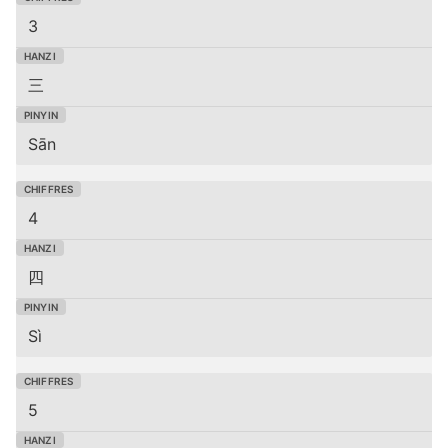
3
三
Sān
4
四
Sì
5