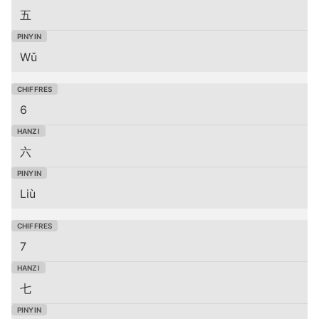
五
Wǔ
6
六
Liù
7
七