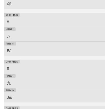
Qī
8
八
Bā
9
九
Jiǔ