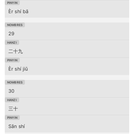
Èr shí bā
29
二十九
Èr shí jiǔ
30
三十
Sān shí