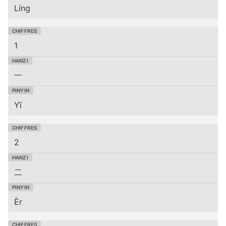
Líng
1
一
Yī
2
二
Èr