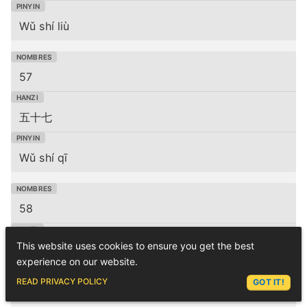
Wǔ shí liù
57
五十七
Wǔ shí qī
58
This website uses cookies to ensure you get the best
五十八
experience on our website.
ASK LEX
READ PRIVACY POLICY
GOT IT!
Wǔ shí bā