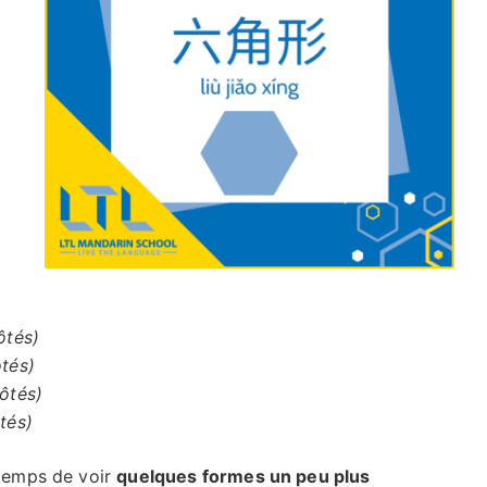
ôtés)
ôtés
)
côtés
)
ôtés
)
 temps de voir
quelques formes un peu plus