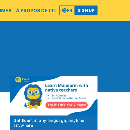
MMES
À PROPOS DE LTL
FR
SIGN UP
Get fluent in any language, anytime,
anywhere