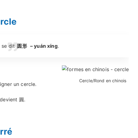
rcle
 se dit
圆形
– yuán xíng
.
Cercle/Rond en chinois
gner un cercle.
devient 圓.
rré