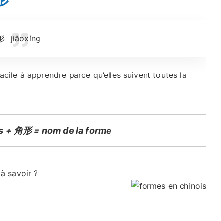
形
jiǎoxíng
cile à apprendre parce qu’elles suivent toutes la
s + 角形 = nom de la forme
à savoir ?
.