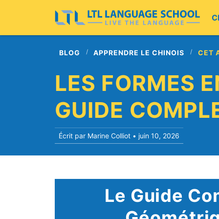
C
BLOG
APPRENDRE LE CHINOIS
CET 
LES FORMES EN
GUIDE COMPLE
Écrit par Marine Colliot •
juin 10, 2026
Le Guide Co
Géométriq