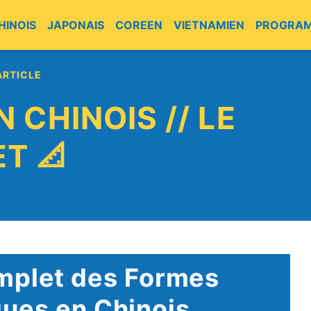
HINOIS
JAPONAIS
COREEN
VIETNAMIEN
PROGRA
ARTICLE
 CHINOIS // LE
T 📐
mplet des Formes
ues en Chinois