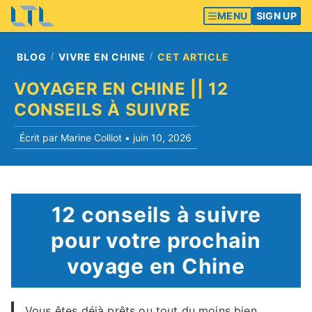
MENU
SIGN UP
BLOG
VIVRE EN CHINE
CET ARTICLE
VOYAGER EN CHINE || 12
CONSEILS À SUIVRE
Écrit par Marine Colliot •
juin 10, 2026
12 conseils à suivre
pour votre prochain
voyage en Chine
Vous êtes déjà prêts ou tout du moins bien