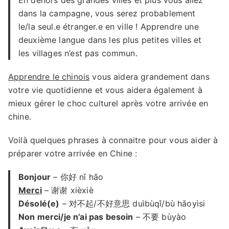
En dehors des grandes villes et plus vous allez
dans la campagne, vous serez probablement
le/la seul.e étranger.e en ville ! Apprendre une
deuxième langue dans les plus petites villes et
les villages n’est pas commun.
Apprendre le chinois
vous aidera grandement dans
votre vie quotidienne et vous aidera également à
mieux gérer le choc culturel après votre arrivée en
chine.
Voilà quelques phrases à connaitre pour vous aider à
préparer votre arrivée en Chine :
Bonjour
– 你好 nǐ hǎo
Merci
– 谢谢 xièxiè
Désolé(e)
– 对不起/不好意思 duìbùqǐ/bù hǎoyìsi
Non merci/je n’ai pas besoin
– 不要 bùyào