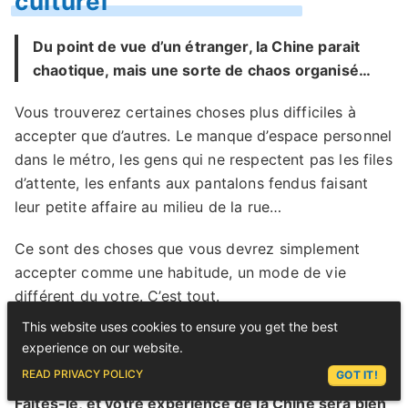
culturel
Du point de vue d’un étranger, la Chine parait
chaotique, mais une sorte de chaos organisé…
Vous trouverez certaines choses plus difficiles à
accepter que d’autres. Le manque d’espace personnel
dans le métro, les gens qui ne respectent pas les files
d’attente, les enfants aux pantalons fendus faisant
leur petite affaire au milieu de la rue…
Ce sont des choses que vous devrez simplement
accepter comme une habitude, un mode de vie
différent du votre. C’est tout.
This website uses cookies to ensure you get the best
Au lieu de vous énerver à ce que vous ne comprenez
experience on our website.
pas, acceptez-le tout simplement !
ASK LEX
READ PRIVACY POLICY
GOT IT!
Faites-le, et votre expérience de la Chine sera bien