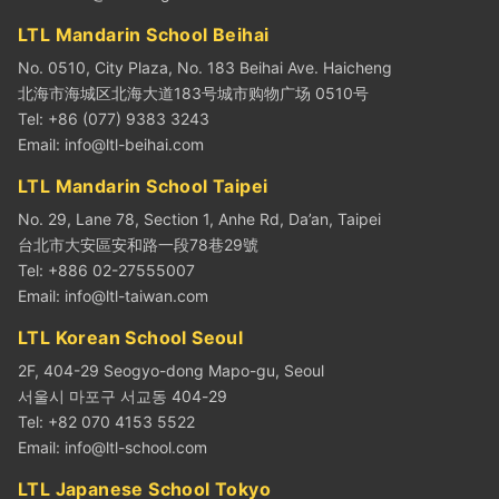
LTL Mandarin School Beihai
No. 0510, City Plaza, No. 183 Beihai Ave. Haicheng
北海市海城区北海大道183号城市购物广场 0510号
Tel: +86 (077) 9383 3243
Email:
info@ltl-beihai.com
LTL Mandarin School Taipei
No. 29, Lane 78, Section 1, Anhe Rd, Da’an, Taipei
台北市大安區安和路一段78巷29號
Tel: +886 02-27555007
Email:
info@ltl-taiwan.com
LTL Korean School Seoul
2F, 404-29 Seogyo-dong Mapo-gu, Seoul
서울시 마포구 서교동 404-29
Tel: +82 070 4153 5522
Email:
info@ltl-school.com
LTL Japanese School Tokyo