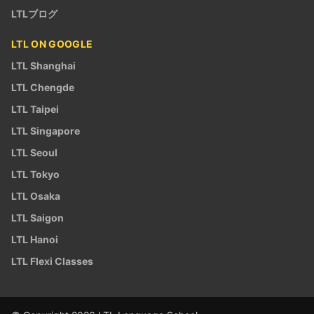
LTLブログ
LTL ON GOOGLE
LTL Shanghai
LTL Chengde
LTL Taipei
LTL Singapore
LTL Seoul
LTL Tokyo
LTL Osaka
LTL Saigon
LTL Hanoi
LTL Flexi Classes