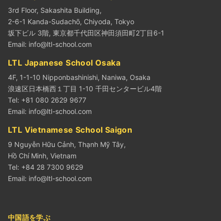
3rd Floor, Sakashita Building,
2-6-1 Kanda-Sudachō, Chiyoda, Tokyo
坂下ビル 3階, 東京都千代田区神田須田町2丁目6-1
Email:
info@ltl-school.com
LTL Japanese School Osaka
4F, 1-1-10 Nipponbashinishi, Naniwa, Osaka
浪速区日本橋西１丁目 1-10 千田センタービル4階
Tel: +81 080 2629 9677
Email:
info@ltl-school.com
LTL Vietnamese School Saigon
9 Nguyễn Hữu Cảnh, Thạnh Mỹ Tây,
Hồ Chí Minh, Vietnam
Tel: +84 28 7300 9629
Email:
info@ltl-school.com
中国語を学ぶ