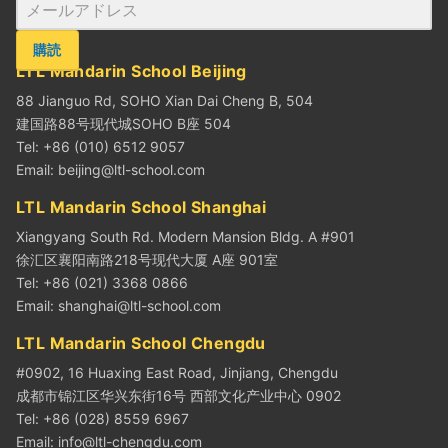
購読
LTL Mandarin School Beijing
88 Jianguo Rd, SOHO Xian Dai Cheng B, 504
建国路88号现代城SOHO B座 504
Tel: +86 (010) 6512 9057
Email:
beijing@ltl-school.com
LTL Mandarin School Shanghai
Xiangyang South Rd. Modern Mansion Bldg. A #901
徐汇区襄阳南路218号现代大厦 A座 901室
Tel: +86 (021) 3368 0866
Email:
shanghai@ltl-school.com
LTL Mandarin School Chengdu
#0902, 16 Huaxing East Road, Jinjiang, Chengdu
成都市锦江区华兴东街16号 西部文化产业中心 0902
Tel: +86 (028) 8559 6967
Email:
info@ltl-chengdu.com