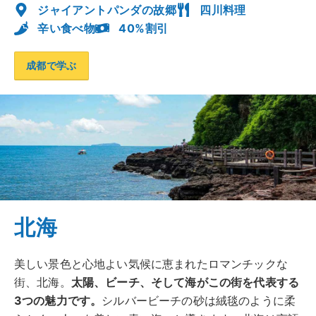
ジャイアントパンダの故郷
四川料理
辛い食べ物
40%割引
成都で学ぶ
北海
美しい景色と心地よい気候に恵まれたロマンチックな
街、北海。
太陽、ビーチ、そして海がこの街を代表する
3つの魅力です。
シルバービーチの砂は絨毯のように柔