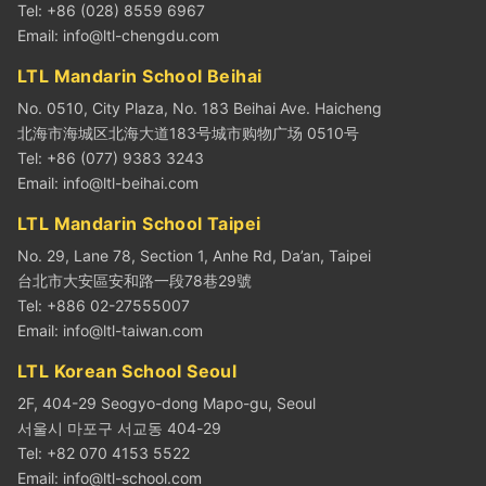
Tel: +86 (028) 8559 6967
Email:
info@ltl-chengdu.com
LTL Mandarin School Beihai
No. 0510, City Plaza, No. 183 Beihai Ave. Haicheng
北海市海城区北海大道183号城市购物广场 0510号
Tel: +86 (077) 9383 3243
Email:
info@ltl-beihai.com
LTL Mandarin School Taipei
No. 29, Lane 78, Section 1, Anhe Rd, Da’an, Taipei
台北市大安區安和路一段78巷29號
Tel: +886 02-27555007
Email:
info@ltl-taiwan.com
LTL Korean School Seoul
2F, 404-29 Seogyo-dong Mapo-gu, Seoul
서울시 마포구 서교동 404-29
Tel: +82 070 4153 5522
Email:
info@ltl-school.com