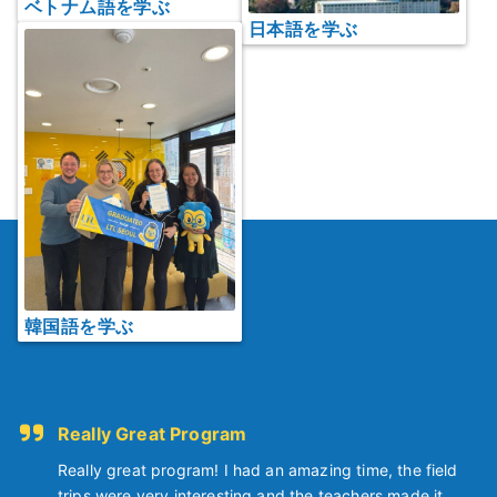
ベトナム語を学ぶ
日本語を学ぶ
韓国語を学ぶ
Really Great Program
Really great program! I had an amazing time, the field
trips were very interesting and the teachers made it