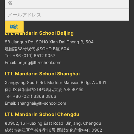
購読
LTL Mandarin School Beijing
88 Jianguo Rd, SOHO Xian Dai Cheng B, 504
建国路88号现代城SOHO B座 504
Tel: +86 (010) 6512 9057
Email:
beijing@ltl-school.com
LTL Mandarin School Shanghai
Xiangyang South Rd. Modern Mansion Bldg. A #901
徐汇区襄阳南路218号现代大厦 A座 901室
Tel: +86 (021) 3368 0866
Email:
shanghai@ltl-school.com
LTL Mandarin School Chengdu
#0902, 16 Huaxing East Road, Jinjiang, Chengdu
成都市锦江区华兴东街16号 西部文化产业中心 0902