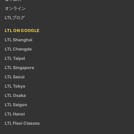
オンライン
LTLブログ
LTL ON GOOGLE
LTL Shanghai
LTL Chengde
LTL Taipei
LTL Singapore
LTL Seoul
LTL Tokyo
LTL Osaka
LTL Saigon
LTL Hanoi
LTL Flexi Classes