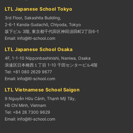
LTL Japanese School Tokyo
3rd Floor, Sakashita Building,
2-6-1 Kanda-Sudachō, Chiyoda, Tokyo
坂下ビル 3階, 東京都千代田区神田須田町2丁目6-1
Email:
info@ltl-school.com
LTL Japanese School Osaka
4F, 1-1-10 Nipponbashinishi, Naniwa, Osaka
浪速区日本橋西１丁目 1-10 千田センタービル4階
Tel: +81 080 2629 9677
Email:
info@ltl-school.com
LTL Vietnamese School Saigon
9 Nguyễn Hữu Cảnh, Thạnh Mỹ Tây,
Hồ Chí Minh, Vietnam
Tel: +84 28 7300 9629
Email:
info@ltl-school.com