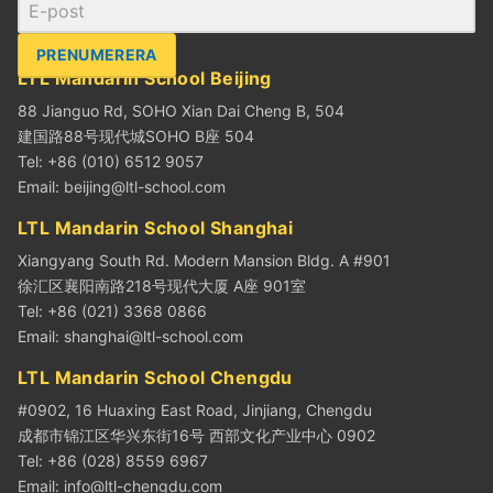
PRENUMERERA
LTL Mandarin School Beijing
88 Jianguo Rd, SOHO Xian Dai Cheng B, 504
建国路88号现代城SOHO B座 504
Tel: +86 (010) 6512 9057
Email:
beijing@ltl-school.com
LTL Mandarin School Shanghai
Xiangyang South Rd. Modern Mansion Bldg. A #901
徐汇区襄阳南路218号现代大厦 A座 901室
Tel: +86 (021) 3368 0866
Email:
shanghai@ltl-school.com
LTL Mandarin School Chengdu
#0902, 16 Huaxing East Road, Jinjiang, Chengdu
成都市锦江区华兴东街16号 西部文化产业中心 0902
Tel: +86 (028) 8559 6967
Email:
info@ltl-chengdu.com