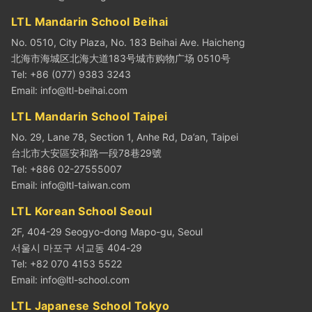
LTL Mandarin School Beihai
No. 0510, City Plaza, No. 183 Beihai Ave. Haicheng
北海市海城区北海大道183号城市购物广场 0510号
Tel: +86 (077) 9383 3243
Email:
info@ltl-beihai.com
LTL Mandarin School Taipei
No. 29, Lane 78, Section 1, Anhe Rd, Da’an, Taipei
台北市大安區安和路一段78巷29號
Tel: +886 02-27555007
Email:
info@ltl-taiwan.com
LTL Korean School Seoul
2F, 404-29 Seogyo-dong Mapo-gu, Seoul
서울시 마포구 서교동 404-29
Tel: +82 070 4153 5522
Email:
info@ltl-school.com
LTL Japanese School Tokyo