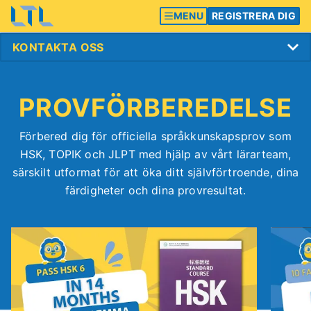
MENU
REGISTRERA DIG
PROVFÖRBEREDELSE
Förbered dig för officiella språkkunskapsprov som
HSK, TOPIK och JLPT med hjälp av vårt lärarteam,
särskilt utformat för att öka ditt självförtroende, dina
färdigheter och dina provresultat.