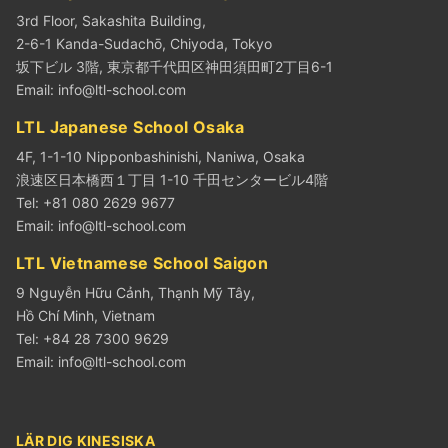
3rd Floor, Sakashita Building,
2-6-1 Kanda-Sudachō, Chiyoda, Tokyo
坂下ビル 3階, 東京都千代田区神田須田町2丁目6-1
Email:
info@ltl-school.com
LTL Japanese School Osaka
4F, 1-1-10 Nipponbashinishi, Naniwa, Osaka
浪速区日本橋西１丁目 1-10 千田センタービル4階
Tel: +81 080 2629 9677
Email:
info@ltl-school.com
LTL Vietnamese School Saigon
9 Nguyễn Hữu Cảnh, Thạnh Mỹ Tây,
Hồ Chí Minh, Vietnam
Tel: +84 28 7300 9629
Email:
info@ltl-school.com
LÄR DIG KINESISKA