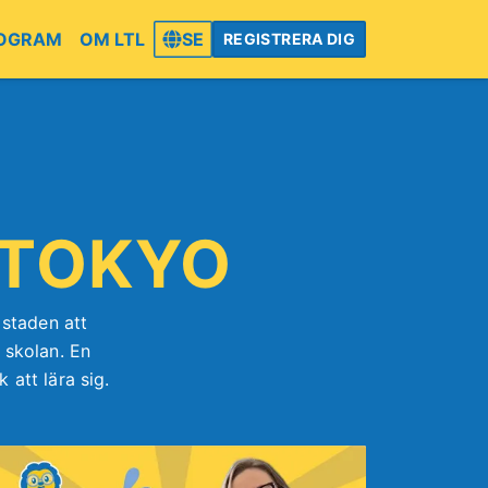
OGRAM
OM LTL
SE
REGISTRERA DIG
 TOKYO
staden att
 skolan. En
att lära sig.