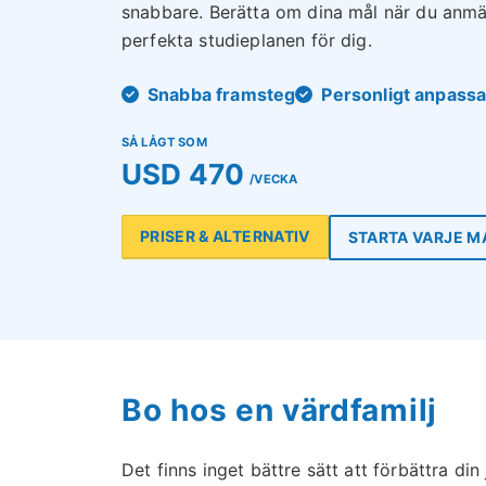
snabbare. Berätta om dina mål när du anmäl
perfekta studieplanen för dig.
Snabba framsteg
Personligt anpassa
SÅ LÅGT SOM
USD 470
/VECKA
PRISER & ALTERNATIV
STARTA VARJE 
Bo hos en värdfamilj
Det finns inget bättre sätt att förbättra din