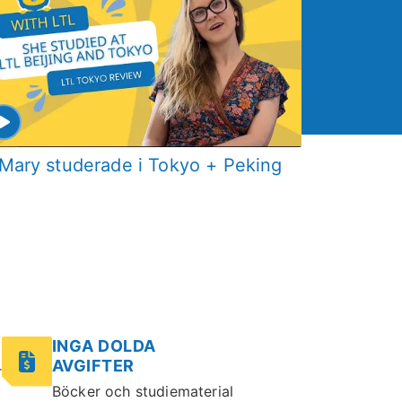
Mary studerade i Tokyo + Peking
L
INGA DOLDA
AVGIFTER
r
Böcker och studiematerial