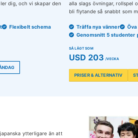
er dig, och vi skapar den
alla slags övningar, rollspel 
bli flytande så snabbt som mö
t
Flexibelt schema
Träffa nya vänner
Öva 
Genomsnitt 5 studenter 
SÅ LÅGT SOM
USD 203
/VECKA
MÅNDAG
PRISER & ALTERNATIV
S
 japanska ytterligare än att