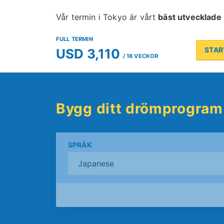
Vår termin i Tokyo är vårt
bäst utvecklade
FULL TERMIN
STA
USD 3,110
/ 18 VECKOR
Bygg ditt drömprogram
SPRÅK