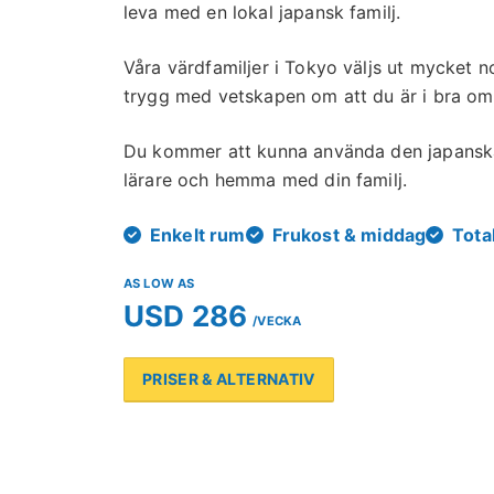
leva med en lokal japansk familj.
Våra värdfamiljer i Tokyo väljs ut mycket n
trygg med vetskapen om att du är i bra o
Du kommer att kunna använda den japanska
lärare och hemma med din familj.
Enkelt rum
Frukost & middag
Tota
AS LOW AS
USD 286
/VECKA
PRISER & ALTERNATIV