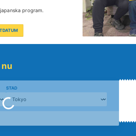
japanska program.
RTDATUM
 nu
STAD