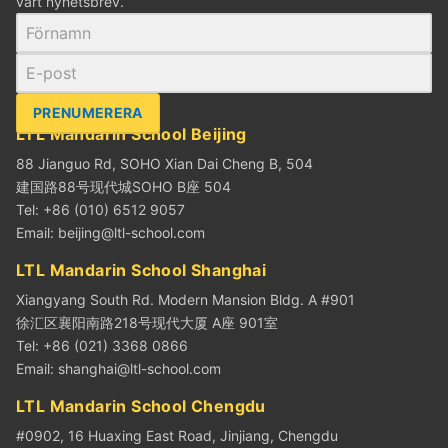
vårt nyhetsbrev.
PRENUMERERA
LTL Mandarin School Beijing
88 Jianguo Rd, SOHO Xian Dai Cheng B, 504
建国路88号现代城SOHO B座 504
Tel: +86 (010) 6512 9057
Email:
beijing@ltl-school.com
LTL Mandarin School Shanghai
Xiangyang South Rd. Modern Mansion Bldg. A #901
徐汇区襄阳南路218号现代大厦 A座 901室
Tel: +86 (021) 3368 0866
Email:
shanghai@ltl-school.com
LTL Mandarin School Chengdu
#0902, 16 Huaxing East Road, Jinjiang, Chengdu