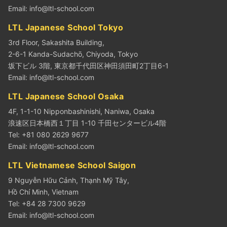
Email:
info@ltl-school.com
LTL Japanese School Tokyo
3rd Floor, Sakashita Building,
2-6-1 Kanda-Sudachō, Chiyoda, Tokyo
坂下ビル 3階, 東京都千代田区神田須田町2丁目6-1
Email:
info@ltl-school.com
LTL Japanese School Osaka
4F, 1-1-10 Nipponbashinishi, Naniwa, Osaka
浪速区日本橋西１丁目 1-10 千田センタービル4階
Tel: +81 080 2629 9677
Email:
info@ltl-school.com
LTL Vietnamese School Saigon
9 Nguyễn Hữu Cảnh, Thạnh Mỹ Tây,
Hồ Chí Minh, Vietnam
Tel: +84 28 7300 9629
Email:
info@ltl-school.com