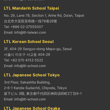
LTL Mandarin School Taipei
No. 29, Lane 78, Section 1, Anhe Rd, Da’an, Taipei
台北市大安區安和路一段78巷29號
Tel: +886 02-27555007
Email:
info@ltl-taiwan.com
LTL Korean School Seoul
2F, 404-29 Seogyo-dong Mapo-gu, Seoul
서울시 마포구 서교동 404-29
Tel: +82 070 4153 5522
Email:
info@ltl-school.com
LTL Japanese School Tokyo
3rd Floor, Sakashita Building,
2-6-1 Kanda-Sudachō, Chiyoda, Tokyo
坂下ビル 3階, 東京都千代田区神田須田町2丁目6-1
Email:
info@ltl-school.com
LTL Japanese School Osaka