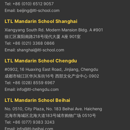
Tel: +86 (010) 6512 9057
Email:
beijing@ltl-school.com
LTL Mandarin School Shanghai
Xiangyang South Rd. Modern Mansion Bldg. A #901
徐汇区襄阳南路218号现代大厦 A座 901室
Tel: +86 (021) 3368 0866
Email:
shanghai@ltl-school.com
LTL Mandarin School Chengdu
#0902, 16 Huaxing East Road, Jinjiang, Chengdu
成都市锦江区华兴东街16号 西部文化产业中心 0902
Tel: +86 (028) 8559 6967
Email:
info@ltl-chengdu.com
LTL Mandarin School Beihai
No. 0510, City Plaza, No. 183 Beihai Ave. Haicheng
北海市海城区北海大道183号城市购物广场 0510号
Tel: +86 (077) 9383 3243
Email:
info@ltl-beihai.com