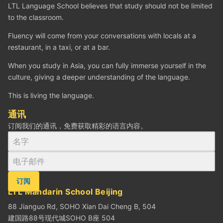
LTL Language School believes that study should not be limited
to the classroom.
Fluency will come from your conversations with locals at a
restaurant, in a taxi, or at a bar.
When you study in Asia, you can fully immerse yourself in the
culture, giving a deeper understanding of the language.
This is living the language.
通讯
订阅我们的通讯，免费获取精彩的语言内容。
订阅
LTL Mandarin School Beijing
88 Jianguo Rd, SOHO Xian Dai Cheng B, 504
建国路88号现代城SOHO B座 504