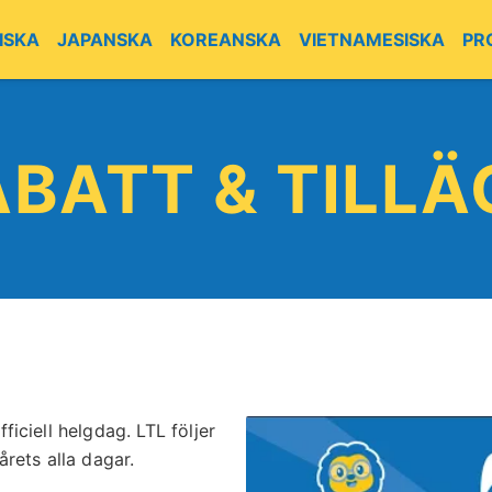
ISKA
JAPANSKA
KOREANSKA
VIETNAMESISKA
PR
ABATT & TILLÄ
fficiell helgdag. LTL följer
rets alla dagar.