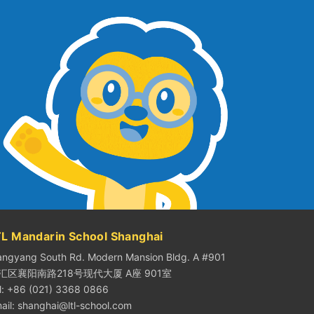
TL Mandarin School Shanghai
angyang South Rd. Modern Mansion Bldg. A #901
汇区襄阳南路218号现代大厦 A座 901室
l: +86 (021) 3368 0866
ail:
shanghai@ltl-school.com