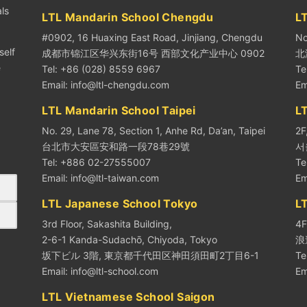
ls
LTL Mandarin School Chengdu
LT
#0902, 16 Huaxing East Road, Jinjiang, Chengdu
No
self
成都市锦江区华兴东街16号 西部文化产业中心 0902
北
e
Tel: +86 (028) 8559 6967
Te
Email:
info@ltl-chengdu.com
Em
LTL Mandarin School Taipei
L
No. 29, Lane 78, Section 1, Anhe Rd, Da’an, Taipei
2F
台北市大安區安和路一段78巷29號
서
Tel: +886 02-27555007
Te
Email:
info@ltl-taiwan.com
Em
LTL Japanese School Tokyo
L
3rd Floor, Sakashita Building,
4F
2-6-1 Kanda-Sudachō, Chiyoda, Tokyo
浪
坂下ビル 3階, 東京都千代田区神田須田町2丁目6-1
Te
Email:
info@ltl-school.com
Em
LTL Vietnamese School Saigon