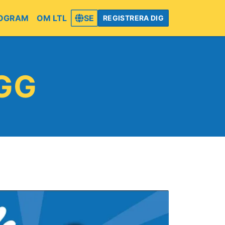
OGRAM
OM LTL
SE
REGISTRERA DIG
GG