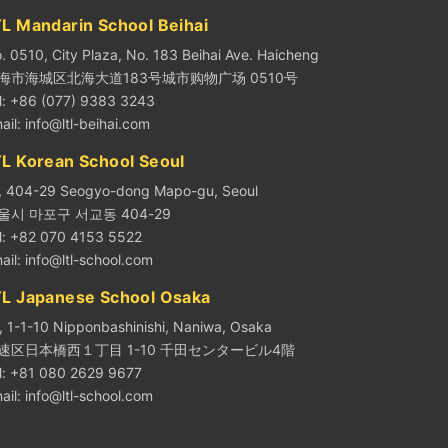
L Mandarin School Beihai
. 0510, City Plaza, No. 183 Beihai Ave. Haicheng
海市海城区北海大道183号城市购物广场 0510号
l: +86 (077) 9383 3243
ail:
info@ltl-beihai.com
TL Korean School Seoul
, 404-29 Seogyo-dong Mapo-gu, Seoul
울시 마포구 서교동 404-29
l: +82 070 4153 5522
ail:
info@ltl-school.com
TL Japanese School Osaka
, 1-1-10 Nipponbashinishi, Naniwa, Osaka
速区日本橋西１丁目 1-10 千田センタービル4階
l: +81 080 2629 9677
ail:
info@ltl-school.com