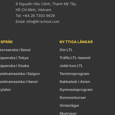
9 Nguyễn Hữu Cảnh, Thạnh Mỹ Tây,
Hồ Chí Minh, Vietnam
Tel: +84 28 7300 9629
Email:
info@ltl-school.com
 SPRÅK
NYTTIGA LÄNKAR
 koreanska i Seoul
Om LTL
 japanska i Tokyo
Träffa LTL-teamet
 japanska i Osaka
Jobb hos LTL
 vietnamesiska i Saigon
Terminsprogram
 vietnamesiska i Hanoi
Sabbatsår i Asien
kylator
Gymnasieprogram
Sommarkurser
Vinterläger
Skolresor