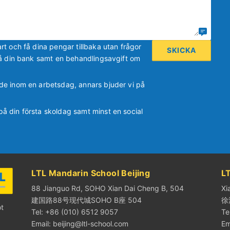
rt och få dina pengar tillbaka utan frågor
å din bank samt en behandlingsavgift om
de inom en arbetsdag, annars bjuder vi på
å din första skoldag samt minst en social
LTL Mandarin School Beijing
L
88 Jianguo Rd, SOHO Xian Dai Cheng B, 504
Xi
建国路88号现代城SOHO B座 504
徐
ot
Tel: +86 (010) 6512 9057
Te
Email:
beijing@ltl-school.com
Em