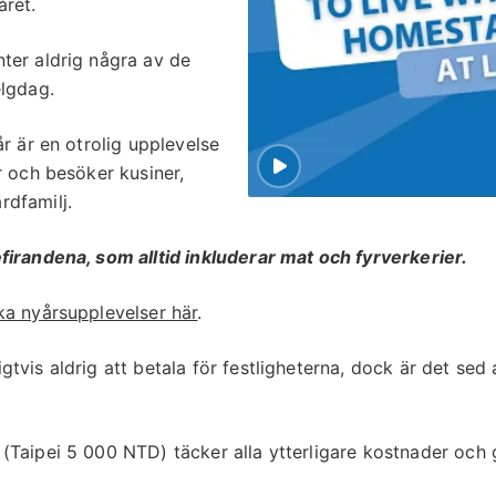
året.
ter aldrig några av de
elgdag.
r är en otrolig upplevelse
r och besöker kusiner,
rdfamilj.
firandena, som alltid inkluderar mat och fyrverkerier.
ska nyårsupplevelser här
.
tvis aldrig att betala för festligheterna, dock är det sed
(Taipei 5 000 NTD) täcker alla ytterligare kostnader och g