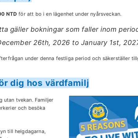
500 NTD
för att bo i en lägenhet under nyårsveckan.
ta gäller bokningar som faller inom peri
December 26th, 2026 to January 1st, 2027
fterfrågan under denna festliga period och säkerställer ti
ör dig hos värdfamilj
g utan tvekan. Familjer
verkerier och besöka
n till helgdagarna,