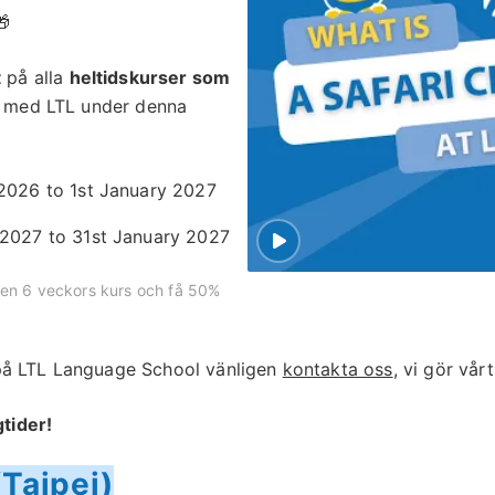
🎁
t
på alla
heltidskurser som
ra med LTL under denna
026 to 1st January 2027
027 to 31st January 2027
 en 6 veckors kurs och få 50%
 på LTL Language School vänligen
kontakta oss
, vi gör vår
tider!
(Taipei)