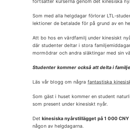
fortsätter kurserna genom det kinesiska ny
Som med alla helgdagar förlorar LTL-studen
lektioner de betalade för på grund av en h
Att bo hos en värdfamilj under kinesiskt nyå
där studenter deltar i stora familjemiddaga
mormödrar och andra släktingar med sin vä
Studenter kommer också att delta i familje
Läs vår blogg om några
fantastiska kinesi
Som gäst i huset kommer en student naturlig
som present under kinesiskt nyår.
Det
kinesiska nyårstillägget på 1 000 CNY
någon av helgdagarna.