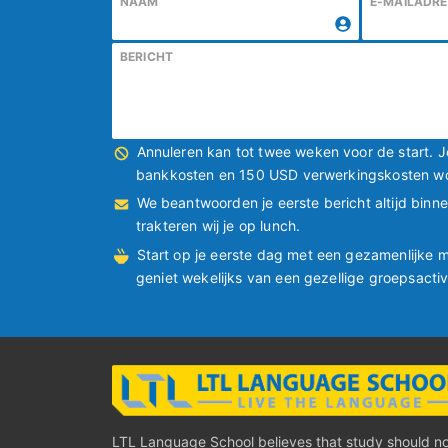
NAAM
E-MAILADR
BERICHT
Annuleren kan tot twee weken voor de start. Je
bankkosten en 150 USD verwerkingskosten w
We beantwoorden je eerste bericht altijd binn
trakteren wij je op lunch.
Start op je eerste dag met een gezamenlijke m
geniet wekelijks van een gezellige groepsactivi
LTL Language School believes that study should n