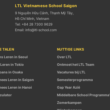
LTL Vietnamese School Saigon
9 Nguyễn Hữu Cảnh, Thạnh Mỹ Tây,
Hồ Chí Minh, Vietnam
Tel: +84 28 7300 9629
Email:
info@ltl-school.com
E TALEN
NUTTIGE LINKS
s Leren in Seoul
Over LTL
Leren in Tokio
Ontmoet het LTL Team
pans in Osaka
Vacatures bij LTL
ees Leren in Saigon
Semesterprogramma
ees Leren in Hanoi
Gap Year Azië
lculator
Middelbare School Programma’
Zomerkampen