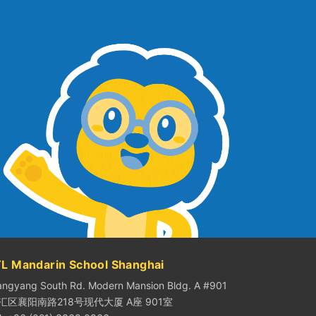
TL Mandarin School Shanghai
angyang South Rd. Modern Mansion Bldg. A #901
汇区襄阳南路218号现代大厦 A座 901室