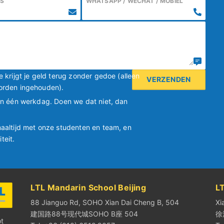
ES
WHATSAPP / WECHAT / MOBIEL
 krijgt je geld terug zonder gedoe (alleen
orden ingehouden).
en één werkdag. Doen we dat niet, dan
aaltijd met onze studenten en team, en
teit.
LTL Mandarin School Beijing
L
88 Jianguo Rd, SOHO Xian Dai Cheng B, 504
Xi
建国路88号现代城SOHO B座 504
徐
ot