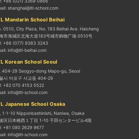
l: +86 (021) 3368 0866
ail:
shanghai@ltl-school.com
L Mandarin School Beihai
. 0510, City Plaza, No. 183 Beihai Ave. Haicheng
海市海城区北海大道183号城市购物广场 0510号
l: +86 (077) 9383 3243
ail:
info@ltl-beihai.com
TL Korean School Seoul
, 404-29 Seogyo-dong Mapo-gu, Seoul
울시 마포구 서교동 404-29
l: +82 070 4153 5522
ail:
info@ltl-school.com
TL Japanese School Osaka
, 1-1-10 Nipponbashinishi, Naniwa, Osaka
速区日本橋西１丁目 1-10 千田センタービル4階
l: +81 080 2629 9677
ail:
info@ltl-school.com