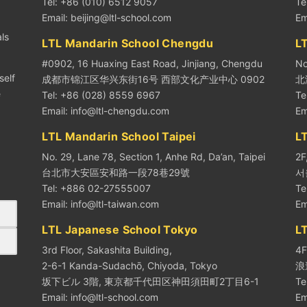
Tel: +86 (010) 6512 9057
Te
Email:
beijing@ltl-school.com
Em
ls
LTL Mandarin School Chengdu
LT
#0902, 16 Huaxing East Road, Jinjiang, Chengdu
No
self
成都市锦江区华兴东街16号 西部文化产业中心 0902
北
e
Tel: +86 (028) 8559 6967
Te
Email:
info@ltl-chengdu.com
Em
LTL Mandarin School Taipei
L
No. 29, Lane 78, Section 1, Anhe Rd, Da’an, Taipei
2F
台北市大安區安和路一段78巷29號
서
Tel: +886 02-27555007
Te
Email:
info@ltl-taiwan.com
Em
LTL Japanese School Tokyo
L
3rd Floor, Sakashita Building,
4F
2-6-1 Kanda-Sudachō, Chiyoda, Tokyo
浪
坂下ビル 3階, 東京都千代田区神田須田町2丁目6-1
Te
Email:
info@ltl-school.com
Em