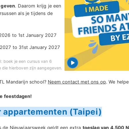
e geven
. Daarom krijg je een
rsussen als je tijdens de
026 to 1st January 2027
027 to 31st January 2027
: boek je een cursus van 6
 die hierboven zijn aangegeven.
LTL Mandarijn school?
Neem contact met ons op
. We helpe
de feestdagen!
r appartementen (Taipei)
ns de Nieuwjaarsweek geldt een extra
toeslag van 4.500 