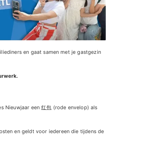
miliediners en gaat samen met je gastgezin
uurwerk.
nees Nieuwjaar een
红包
(rode envelop) als
kosten en geldt voor iedereen die tijdens de