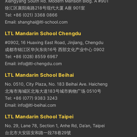
Xiangyang South Rd. Modern Mansion Bldg. A #901
徐汇区襄阳南路218号现代大厦 A座 901室
Tel: +86 (021) 3368 0866
Email:
shanghai@ltl-school.com
LTL Mandarin School Chengdu
#0902, 16 Huaxing East Road, Jinjiang, Chengdu
成都市锦江区华兴东街16号 西部文化产业中心 0902
Tel: +86 (028) 8559 6967
Email:
info@ltl-chengdu.com
LTL Mandarin School Beihai
No. 0510, City Plaza, No. 183 Beihai Ave. Haicheng
北海市海城区北海大道183号城市购物广场 0510号
Tel: +86 (077) 9383 3243
Email:
info@ltl-beihai.com
LTL Mandarin School Taipei
No. 29, Lane 78, Section 1, Anhe Rd, Da’an, Taipei
台北市大安區安和路一段78巷29號