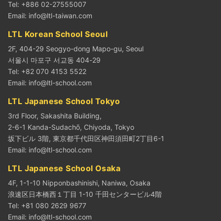
Tel: +886 02-27555007
Email:
info@ltl-taiwan.com
LTL Korean School Seoul
2F, 404-29 Seogyo-dong Mapo-gu, Seoul
서울시 마포구 서교동 404-29
Tel: +82 070 4153 5522
Email:
info@ltl-school.com
LTL Japanese School Tokyo
3rd Floor, Sakashita Building,
2-6-1 Kanda-Sudachō, Chiyoda, Tokyo
坂下ビル 3階, 東京都千代田区神田須田町2丁目6-1
Email:
info@ltl-school.com
LTL Japanese School Osaka
4F, 1-1-10 Nipponbashinishi, Naniwa, Osaka
浪速区日本橋西１丁目 1-10 千田センタービル4階
Tel: +81 080 2629 9677
Email:
info@ltl-school.com