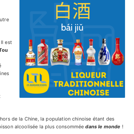
utre
Il est
Tou
é
aines
t
ehors de la Chine, la population chinoise étant des
boisson alcoolisée la plus consommée
dans le monde
!