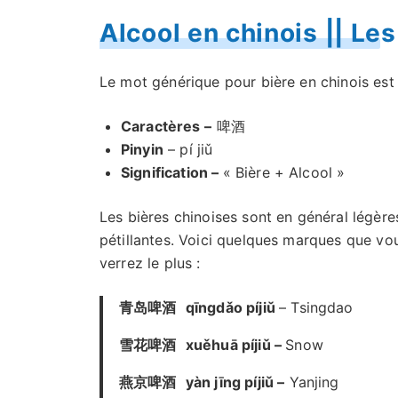
Alcool en chinois || Les
Le mot générique pour bière en chinois est 
Caractères –
啤酒
Pinyin
– pí jiǔ
Signification –
« Bière + Alcool »
Les bières chinoises sont en général légère
pétillantes. Voici quelques marques que vo
verrez le plus :
青岛啤酒
qīngdǎo píjiǔ
– Tsingdao
雪花啤酒
xuěhuā píjiǔ –
Snow
燕京啤酒
yàn jīng píjiǔ –
Yanjing