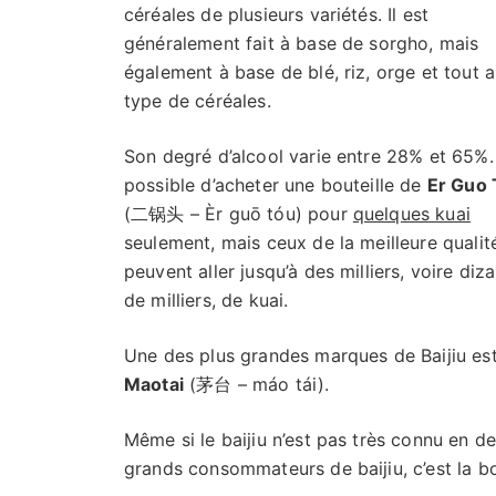
céréales de plusieurs variétés. Il est
généralement fait à base de sorgho, mais
également à base de blé, riz, orge et tout a
type de céréales.
Son degré d’alcool varie entre 28% et 65%. 
possible d’acheter une bouteille de
Er Guo 
(二锅头 – Èr guō tóu) pour
quelques kuai
seulement, mais ceux de la meilleure qualit
peuvent aller jusqu’à des milliers, voire diz
de milliers, de kuai.
Une des plus grandes marques de Baijiu es
Maotai
(茅台 – máo tái).
Même si le baijiu n’est pas très connu en d
grands consommateurs de baijiu, c’est la 