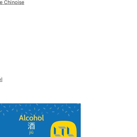
le Chinoise
l