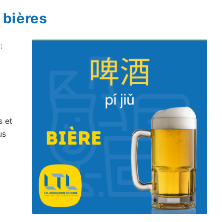
 bières
:
s et
us