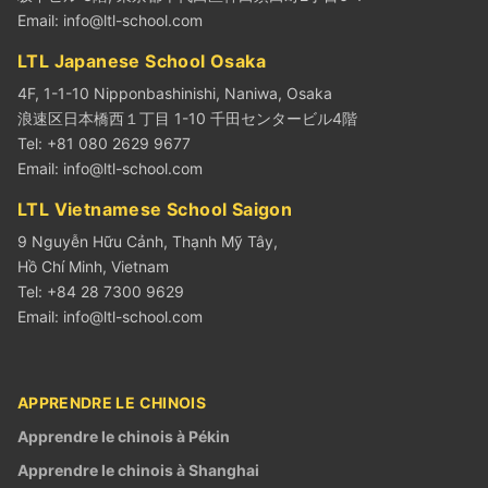
Email:
info@ltl-school.com
LTL Japanese School Osaka
4F, 1-1-10 Nipponbashinishi, Naniwa, Osaka
浪速区日本橋西１丁目 1-10 千田センタービル4階
Tel: +81 080 2629 9677
Email:
info@ltl-school.com
LTL Vietnamese School Saigon
9 Nguyễn Hữu Cảnh, Thạnh Mỹ Tây,
Hồ Chí Minh, Vietnam
Tel: +84 28 7300 9629
Email:
info@ltl-school.com
APPRENDRE LE CHINOIS
Apprendre le chinois à Pékin
Apprendre le chinois à Shanghai