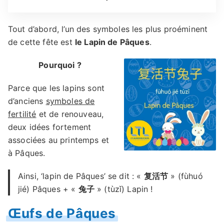
Tout d’abord, l’un des symboles les plus proéminent
de cette fête est
le Lapin de Pâques
.
Pourquoi ?
Parce que les lapins sont
d’anciens
symboles de
fertilité
et de renouveau,
deux idées fortement
associées au printemps et
à Pâques.
Ainsi, ‘lapin de Pâques’ se dit : «
复活节
» (fùhuó
jié) Pâques + «
兔子
» (tùzǐ) Lapin !
Œufs de Pâques