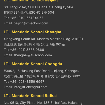
88 Jianguo Rd, SOHO Xian Dai Cheng B, 504
建国路88号现代城SOHO B座 504
Tel: +86 (010) 6512 9057
Email:
beijing@ltl-school.com
LTL Mandarin School Shanghai
Xiangyang South Rd. Modern Mansion Bldg. A #901
徐汇区襄阳南路218号现代大厦 A座 901室
Tel: +86 (021) 3368 0866
Email:
shanghai@ltl-school.com
LTL Mandarin School Chengdu
#0902, 16 Huaxing East Road, Jinjiang, Chengdu
成都市锦江区华兴东街16号 西部文化产业中心 0902
Tel: +86 (028) 8559 6967
Email:
info@ltl-chengdu.com
LTL Mandarin School Beihai
No. 0510, City Plaza, No. 183 Beihai Ave. Haicheng