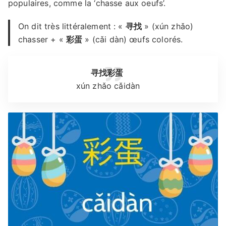
populaires, comme la ‘chasse aux oeufs’.
On dit très littéralement : «
寻找
» (xún zhǎo)
chasser + «
彩蛋
» (cǎi dàn) œufs colorés.
寻找
彩蛋
xún zhǎo cǎidàn