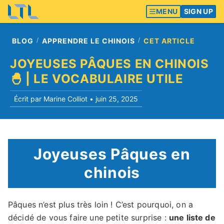
MENU
SIGN UP
BLOG
APPRENDRE LE CHINOIS
CET ARTICLE
JOYEUSES PÂQUES EN CHINOIS
🐣 | LE VOCABULAIRE UTILE
Écrit par Marine Colliot •
juin 25, 2025
Joyeuses Pâques en
chinois
Pâques n’est plus très loin ! C’est pourquoi, on a
décidé de vous faire une petite surprise :
une liste de