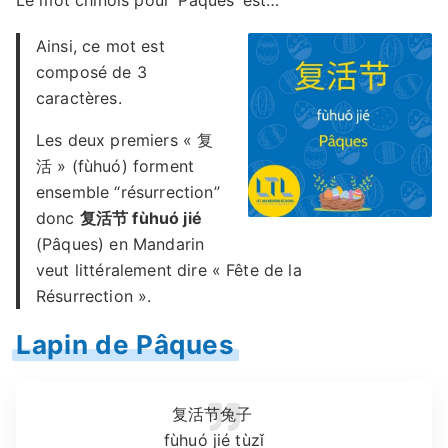
Le mot chinois pour ‘Pâques’ est…
Ainsi, ce mot est
composé de 3
caractères.
Les deux premiers « 复
活 » (fùhuó) forment
ensemble “résurrection”
donc
复活节 fùhuó jié
(Pâques) en Mandarin
veut littéralement dire « Fête de la
Résurrection ».
Lapin de Pâques
复活节兔子
fùhuó jié tùzǐ