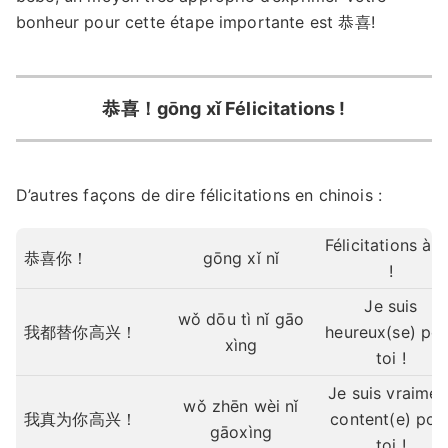
bonheur pour cette étape importante est 恭喜!
恭喜！gōng xǐ Félicitations !
D’autres façons de dire félicitations en chinois :
Félicitations à t
恭喜你！
gōng xǐ nǐ
!
Je suis
wǒ dōu tì nǐ gāo
我都替你高兴！
heureux(se) po
xìng
toi !
Je suis vraimen
wǒ zhēn wèi nǐ
我真为你高兴！
content(e) pou
gāoxìng
toi !