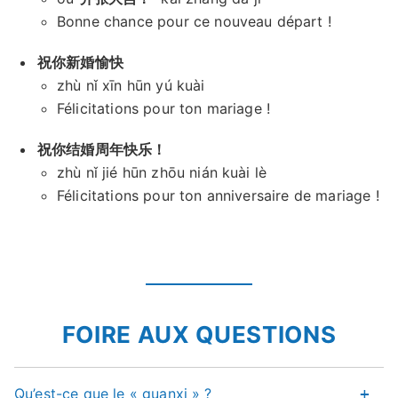
Bonne chance pour ce nouveau départ !
祝你新婚愉快
zhù nǐ xīn hūn yú kuài
Félicitations pour ton mariage !
祝你结婚周年快乐！
zhù nǐ jié hūn zhōu nián kuài lè
Félicitations pour ton anniversaire de mariage !
FOIRE AUX QUESTIONS
Qu’est-ce que le « guanxi » ?