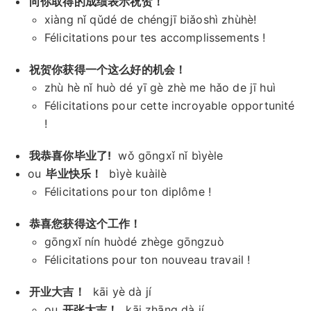
向你取得的成绩表示祝贺！
xiàng nǐ qǔdé de chéngjī biǎoshì zhùhè!
Félicitations pour tes accomplissements !
祝贺你获得一个这么好的机会！
zhù hè nǐ huò dé yī gè zhè me hǎo de jī huì
Félicitations pour cette incroyable opportunité
!
我恭喜你毕业了!
wǒ gōngxǐ nǐ bìyèle
ou
毕业快乐！
bìyè kuàilè
Félicitations pour ton diplôme !
恭喜您获得这个工作！
gōngxǐ nín huòdé zhège gōngzuò
Félicitations pour ton nouveau travail !
开业大吉！
kāi yè dà jí
ou
开张大吉！
kāi zhāng dà jí