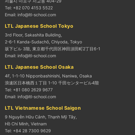
서울시 마포구 서교동 404-29
Tel: +82 070 4153 5522
Email:
info@ltl-school.com
LTL Japanese School Tokyo
3rd Floor, Sakashita Building,
2-6-1 Kanda-Sudachō, Chiyoda, Tokyo
坂下ビル 3階, 東京都千代田区神田須田町2丁目6-1
Email:
info@ltl-school.com
LTL Japanese School Osaka
4F, 1-1-10 Nipponbashinishi, Naniwa, Osaka
浪速区日本橋西１丁目 1-10 千田センタービル4階
Tel: +81 080 2629 9677
Email:
info@ltl-school.com
LTL Vietnamese School Saigon
9 Nguyễn Hữu Cảnh, Thạnh Mỹ Tây,
Hồ Chí Minh, Vietnam
Tel: +84 28 7300 9629