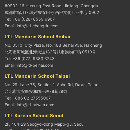
#0902, 16 Huaxing East Road, Jinjiang, Chengdu
成都市锦江区华兴东街16号 西部文化产业中心 0902
Tel: +86 (028) 8559 6967
Email:
info@ltl-chengdu.com
LTL Mandarin School Beihai
No. 0510, City Plaza, No. 183 Beihai Ave. Haicheng
北海市海城区北海大道183号城市购物广场 0510号
Tel: +86 (077) 9383 3243
Email:
info@ltl-beihai.com
LTL Mandarin School Taipei
No. 29, Lane 78, Section 1, Anhe Rd, Da’an, Taipei
台北市大安區安和路一段78巷29號
Tel: +886 02-27555007
Email:
info@ltl-taiwan.com
LTL Korean School Seoul
2F, 404-29 Seogyo-dong Mapo-gu, Seoul