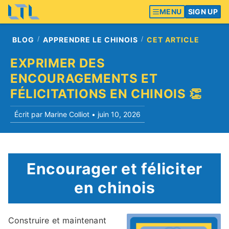
MENU
SIGN UP
BLOG
APPRENDRE LE CHINOIS
CET ARTICLE
EXPRIMER DES
ENCOURAGEMENTS ET
FÉLICITATIONS EN CHINOIS 👏
Écrit par Marine Colliot •
juin 10, 2026
Encourager et féliciter
en chinois
Construire et maintenant