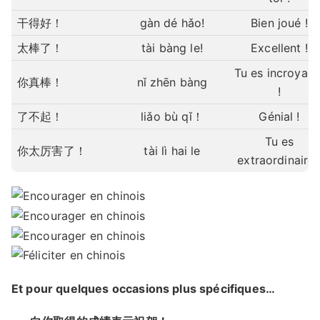
干得好！
gàn dé hǎo!
Bien joué !
太棒了！
tài bàng le!
Excellent !
Tu es incroyabl
你真棒！
nǐ zhēn bàng
!
了不起！
liǎo bù qǐ！
Génial !
Tu es
你太厉害了！
tài lì hai le
extraordinaire 
Et pour quelques occasions plus spécifiques…