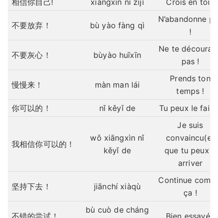
相信你自己!
xiāngxìn nǐ zìjǐ
Crois en toi !
N’abandonne p
不要放弃！
bù yào fàng qì
!
Ne te décourag
不要灰心！
bùyào huīxīn
pas !
Prends ton
慢慢来！
màn man lái
temps !
你可以的！
nǐ kěyǐ de
Tu peux le faire
Je suis
wǒ xiāngxìn nǐ
convaincu(e)
我相信你可以的！
kěyǐ de
que tu peux y
arriver
Continue comm
坚持下去！
jiānchí xiàqù
ça !
bù cuò de cháng
不错的尝试！
Bien essayé !