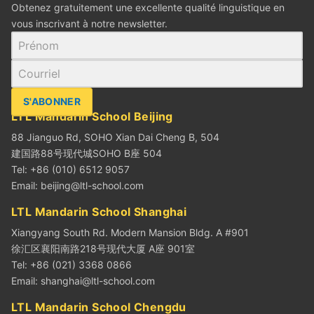
Obtenez gratuitement une excellente qualité linguistique en
vous inscrivant à notre newsletter.
S'ABONNER
LTL Mandarin School Beijing
88 Jianguo Rd, SOHO Xian Dai Cheng B, 504
建国路88号现代城SOHO B座 504
Tel: +86 (010) 6512 9057
Email:
beijing@ltl-school.com
LTL Mandarin School Shanghai
Xiangyang South Rd. Modern Mansion Bldg. A #901
徐汇区襄阳南路218号现代大厦 A座 901室
Tel: +86 (021) 3368 0866
Email:
shanghai@ltl-school.com
LTL Mandarin School Chengdu