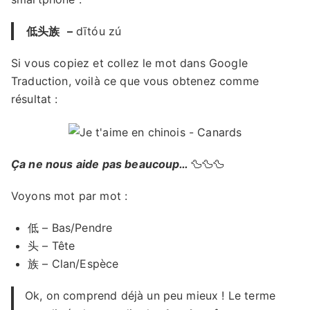
低头族
–
dītóu zú
Si vous copiez et collez le mot dans Google
Traduction, voilà ce que vous obtenez comme
résultat :
Ça ne nous aide pas beaucoup…
🦆🦆🦆
Voyons mot par mot :
低 – Bas/Pendre
头 – Tête
族 – Clan/Espèce
Ok, on comprend déjà un peu mieux ! Le terme