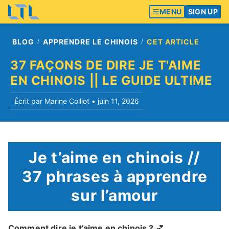
MENU
SIGN UP
BLOG
APPRENDRE LE CHINOIS
CET ARTICLE
37 FAÇONS DE DIRE JE T'AIME
EN CHINOIS || LE GUIDE ULTIME
Écrit par Marine Colliot •
juin 11, 2026
Je t’aime en chinois //
37 phrases à apprendre
sur l’amour
Comment dire je t’aime en chinois ?
💕