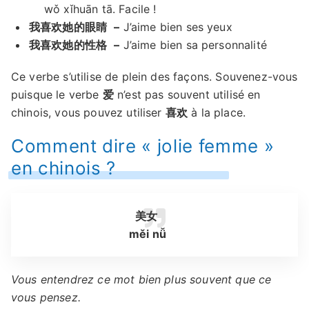
wǒ xǐhuān tā. Facile !
我喜欢她的眼睛
–
J’aime bien ses yeux
我喜欢她的性格
–
J’aime bien sa personnalité
Ce verbe s’utilise de plein des façons. Souvenez-vous
puisque le verbe
爱
n’est pas souvent utilisé en
chinois, vous pouvez utiliser
喜欢
à la place.
Comment dire « jolie femme »
en chinois ?
美女
měi nǚ
Vous entendrez ce mot bien plus souvent que ce
vous pensez.