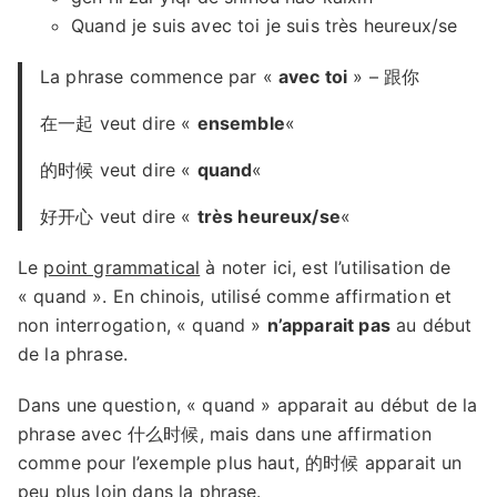
Quand je suis avec toi je suis très heureux/se
La phrase commence par «
avec toi
» – 跟你
在一起 veut dire «
ensemble
«
的时候 veut dire «
quand
«
好开心 veut dire «
très heureux/se
«
Le
point grammatical
à noter ici, est l’utilisation de
« quand ». En chinois, utilisé comme affirmation et
non interrogation, « quand »
n’apparait pas
au début
de la phrase.
Dans une question, « quand » apparait au début de la
phrase avec 什么时候, mais dans une affirmation
comme pour l’exemple plus haut, 的时候 apparait un
peu plus loin dans la phrase.