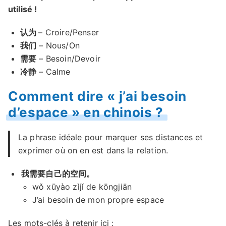
utilisé !
认为
– Croire/Penser
我们
– Nous/On
需要
– Besoin/Devoir
冷静
– Calme
Comment dire « j’ai besoin
d’espace » en chinois ?
La phrase idéale pour marquer ses distances et
exprimer où on en est dans la relation.
我需要自己的空间。
wǒ xūyào zìjǐ de kōngjiān
J’ai besoin de mon propre espace
Les mots-clés à retenir ici :