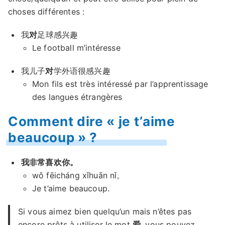
choses différentes :
我
对
足球感兴趣
Le football m’intéresse
我儿子
对
学外语很感兴趣
Mon fils est très intéressé par l’apprentissage
des langues étrangères
Comment dire « je t’aime
beaucoup » ?
我非常喜欢你。
wǒ fēicháng xǐhuān nǐ。
Je t’aime beaucoup.
Si vous aimez bien quelqu’un mais n’êtes pas
encore prêts à utiliser le mot
爱
, vous pouvez