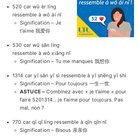
520 car wǔ èr líng
ressemble à wǒ ài nǐ
Signification – Je
t’aime 我爱你
530 car wǔ sān líng
ressemble à wǒ xiǎng nǐ
Signification – Tu me manques 我想你
1314 car yī sān yī sì ressemble à yī shēng yī shì
Signification – Pour toujours 一生一世
ASTUCE –
Combinez avec « je t’aime » pour
faire 5201314… je t’aime pour toujours. Pas
mal, non ?
770 car qī qī líng ressemble à qīn qīn nǐ
Signification – Bisous 亲亲你