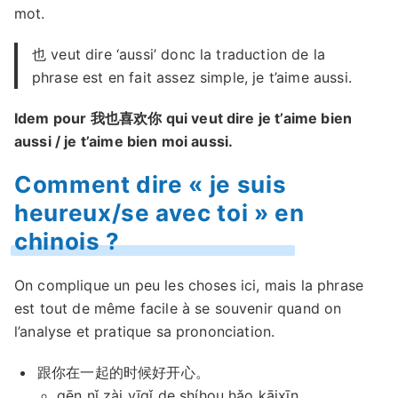
mot.
也 veut dire ‘aussi’ donc la traduction de la
phrase est en fait assez simple, je t’aime aussi.
Idem pour 我也喜欢你 qui veut dire je t’aime bien
aussi / je t’aime bien moi aussi.
Comment dire « je suis
heureux/se avec toi » en
chinois ?
On complique un peu les choses ici, mais la phrase
est tout de même facile à se souvenir quand on
l’analyse et pratique sa prononciation.
跟你在一起的时候好开心。
gēn nǐ zài yīqǐ de shíhou hǎo kāixīn