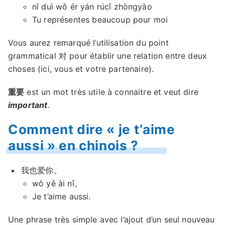
nǐ duì wǒ ér yán rúcǐ zhòngyào
Tu représentes beaucoup pour moi
Vous aurez remarqué l’utilisation du point
grammatical 对 pour établir une relation entre deux
choses (ici, vous et votre partenaire).
重要
est un mot très utile à connaitre et veut dire
important
.
Comment dire « je t’aime
aussi » en chinois ?
我也爱你。
wǒ yě ài nǐ。
Je t’aime aussi.
Une phrase très simple avec l’ajout d’un seul nouveau