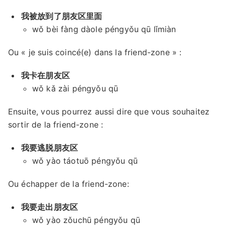
我被放到了朋友区里面
wǒ bèi fàng dàole péngyǒu qū lǐmiàn
Ou « je suis coincé(e) dans la friend-zone » :
我卡在朋友区
wǒ kǎ zài péngyǒu qū
Ensuite, vous pourrez aussi dire que vous souhaitez
sortir de la friend-zone :
我要逃脱朋友区
wǒ yào táotuō péngyǒu qū
Ou échapper de la friend-zone:
我要走出朋友区
wǒ yào zǒuchū péngyǒu qū