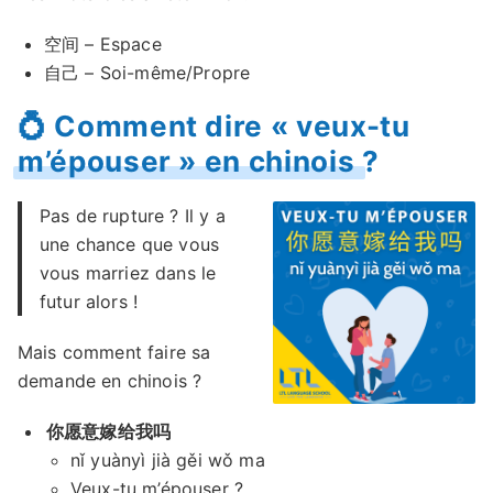
空间 – Espace
自己 – Soi-même/Propre
💍 Comment dire « veux-tu
m’épouser » en chinois ?
Pas de rupture ? Il y a
une chance que vous
vous marriez dans le
futur alors !
Mais comment faire sa
demande en chinois ?
你愿意嫁给我吗
nǐ yuànyì jià gěi wǒ ma
Veux-tu m’épouser ?