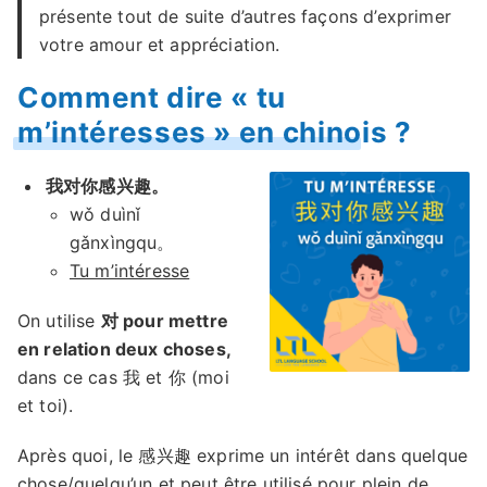
présente tout de suite d’autres façons d’exprimer
votre amour et appréciation.
Comment dire « tu
m’intéresses » en chinois ?
我对你感兴趣。
wǒ duìnǐ
gǎnxìngqu。
Tu m’intéresse
On utilise
对 pour mettre
en relation deux choses,
dans ce cas 我 et 你 (moi
et toi).
Après quoi, le 感兴趣 exprime un intérêt dans quelque
chose/quelqu’un et peut être utilisé pour plein de