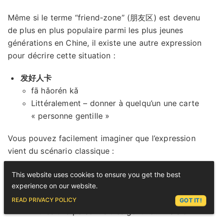
Même si le terme “friend-zone” (朋友区) est devenu
de plus en plus populaire parmi les plus jeunes
générations en Chine, il existe une autre expression
pour décrire cette situation :
发好人卡
fā hǎorén kǎ
Littéralement – donner à quelqu’un une carte
« personne gentille »
Vous pouvez facilement imaginer que l’expression
vient du scénario classique :
你是个好人，我们还是当朋友吧！
This website uses cookies to ensure you get the best
nǐ shìgè hǎorén, wǒmen háishì dāng péngyǒu
experience on our website.
ba!
ASK LEX
READ PRIVACY POLICY
GOT IT!
“Tu es une personne très gentille… mais on