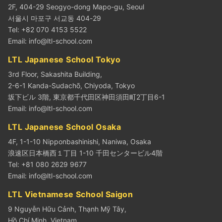
2F, 404-29 Seogyo-dong Mapo-gu, Seoul
서울시 마포구 서교동 404-29
Tel: +82 070 4153 5522
Email:
info@ltl-school.com
LTL Japanese School Tokyo
3rd Floor, Sakashita Building,
2-6-1 Kanda-Sudachō, Chiyoda, Tokyo
坂下ビル 3階, 東京都千代田区神田須田町2丁目6-1
Email:
info@ltl-school.com
LTL Japanese School Osaka
4F, 1-1-10 Nipponbashinishi, Naniwa, Osaka
浪速区日本橋西１丁目 1-10 千田センタービル4階
Tel: +81 080 2629 9677
Email:
info@ltl-school.com
LTL Vietnamese School Saigon
9 Nguyễn Hữu Cảnh, Thạnh Mỹ Tây,
Hồ Chí Minh, Vietnam