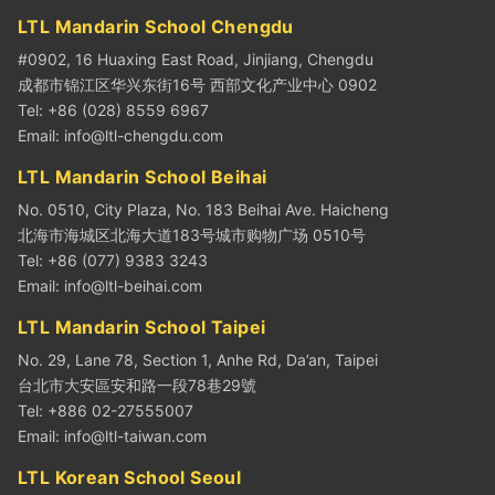
LTL Mandarin School Chengdu
#0902, 16 Huaxing East Road, Jinjiang, Chengdu
成都市锦江区华兴东街16号 西部文化产业中心 0902
Tel: +86 (028) 8559 6967
Email:
info@ltl-chengdu.com
LTL Mandarin School Beihai
No. 0510, City Plaza, No. 183 Beihai Ave. Haicheng
北海市海城区北海大道183号城市购物广场 0510号
Tel: +86 (077) 9383 3243
Email:
info@ltl-beihai.com
LTL Mandarin School Taipei
No. 29, Lane 78, Section 1, Anhe Rd, Da’an, Taipei
台北市大安區安和路一段78巷29號
Tel: +886 02-27555007
Email:
info@ltl-taiwan.com
LTL Korean School Seoul