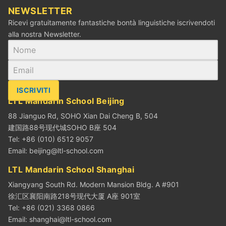
NEWSLETTER
Ricevi gratuitamente fantastiche bontà linguistiche iscrivendoti
alla nostra Newsletter.
ISCRIVITI
LTL Mandarin School Beijing
88 Jianguo Rd, SOHO Xian Dai Cheng B, 504
建国路88号现代城SOHO B座 504
Tel: +86 (010) 6512 9057
Email:
beijing@ltl-school.com
LTL Mandarin School Shanghai
Xiangyang South Rd. Modern Mansion Bldg. A #901
徐汇区襄阳南路218号现代大厦 A座 901室
Tel: +86 (021) 3368 0866
Email:
shanghai@ltl-school.com