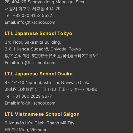
2F, 404-29 Seogyo-dong Mapo-gu, Seoul
서울시 마포구 서교동 404-29
Tel: +82 070 4153 5522
Email:
info@ltl-school.com
LTL Japanese School Tokyo
3rd Floor, Sakashita Building,
2-6-1 Kanda-Sudachō, Chiyoda, Tokyo
坂下ビル 3階, 東京都千代田区神田須田町2丁目6-1
Email:
info@ltl-school.com
LTL Japanese School Osaka
4F, 1-1-10 Nipponbashinishi, Naniwa, Osaka
浪速区日本橋西１丁目 1-10 千田センタービル4階
Tel: +81 080 2629 9677
Email:
info@ltl-school.com
LTL Vietnamese School Saigon
9 Nguyễn Hữu Cảnh, Thạnh Mỹ Tây,
Hồ Chí Minh, Vietnam