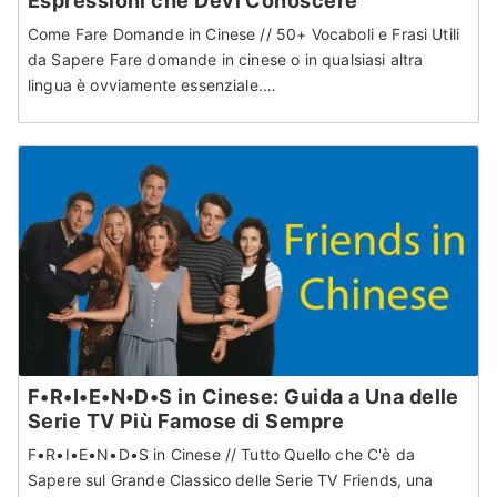
Espressioni che Devi Conoscere
Come Fare Domande in Cinese // 50+ Vocaboli e Frasi Utili
da Sapere Fare domande in cinese o in qualsiasi altra
lingua è ovviamente essenziale.…
F•R•I•E•N•D•S in Cinese: Guida a Una delle
Serie TV Più Famose di Sempre
F•R•I•E•N•D•S in Cinese // Tutto Quello che C'è da
Sapere sul Grande Classico delle Serie TV Friends, una