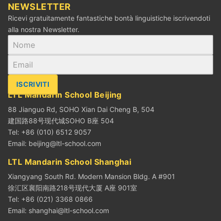
NEWSLETTER
Ricevi gratuitamente fantastiche bontà linguistiche iscrivendoti
alla nostra Newsletter.
ISCRIVITI
LTL Mandarin School Beijing
88 Jianguo Rd, SOHO Xian Dai Cheng B, 504
建国路88号现代城SOHO B座 504
Tel: +86 (010) 6512 9057
Email:
beijing@ltl-school.com
LTL Mandarin School Shanghai
Xiangyang South Rd. Modern Mansion Bldg. A #901
徐汇区襄阳南路218号现代大厦 A座 901室
Tel: +86 (021) 3368 0866
Email:
shanghai@ltl-school.com