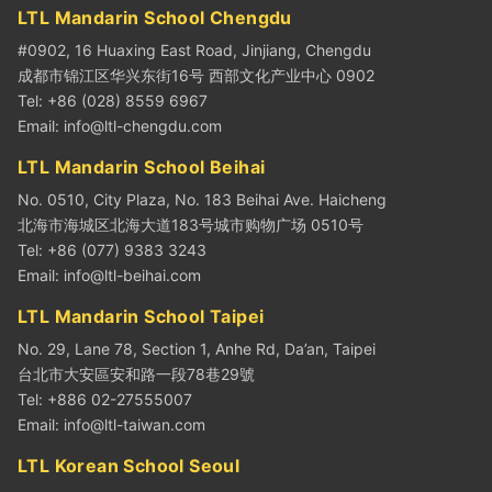
LTL Mandarin School Chengdu
#0902, 16 Huaxing East Road, Jinjiang, Chengdu
成都市锦江区华兴东街16号 西部文化产业中心 0902
Tel: +86 (028) 8559 6967
Email:
info@ltl-chengdu.com
LTL Mandarin School Beihai
No. 0510, City Plaza, No. 183 Beihai Ave. Haicheng
北海市海城区北海大道183号城市购物广场 0510号
Tel: +86 (077) 9383 3243
Email:
info@ltl-beihai.com
LTL Mandarin School Taipei
No. 29, Lane 78, Section 1, Anhe Rd, Da’an, Taipei
台北市大安區安和路一段78巷29號
Tel: +886 02-27555007
Email:
info@ltl-taiwan.com
LTL Korean School Seoul