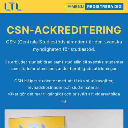
MENU
REGISTRERA DIG
CSN-ACKREDITERING
CSN (Centrala Studiestödsnämnden) är den svenska
myndigheten för studiestöd.
De erbjuder studiebidrag samt studielån till svenska studenter
som studerar utomlands under berättigade utbildningar.
CSN hjälper studenter med att täcka studieavgifter,
levnadskostnader och studiematerial,
vilket gör det mer tillgängligt och prisvärt att vidareutbilda
sig.