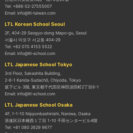
Tel: +886 02-27555007
Email:
info@ltl-taiwan.com
LTL Korean School Seoul
2F, 404-29 Seogyo-dong Mapo-gu, Seoul
서울시 마포구 서교동 404-29
Tel: +82 070 4153 5522
Email:
info@ltl-school.com
LTL Japanese School Tokyo
3rd Floor, Sakashita Building,
2-6-1 Kanda-Sudachō, Chiyoda, Tokyo
坂下ビル 3階, 東京都千代田区神田須田町2丁目6-1
Email:
info@ltl-school.com
LTL Japanese School Osaka
4F, 1-1-10 Nipponbashinishi, Naniwa, Osaka
浪速区日本橋西１丁目 1-10 千田センタービル4階
Tel: +81 080 2629 9677