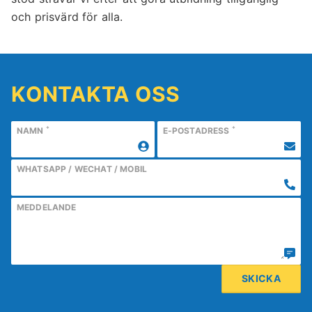
och prisvärd för alla.
KONTAKTA OSS
*
*
NAMN
E-POSTADRESS
WHATSAPP / WECHAT / MOBIL
MEDDELANDE