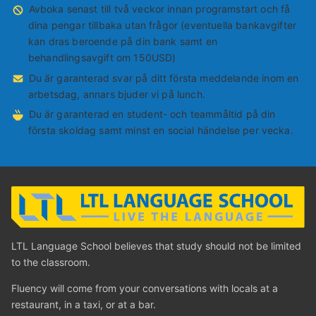
Avboka senast till två veckor innan programstart och få
dina pengar tillbaka utan frågor (eventuella bankavgifter
kan dras beroende på din bank samt en
behandlingsavgift om 150USD)
Du är garanterad svar på ditt första meddelande inom en
arbetsdag, annars bjuder vi på lunch.
Du är garanterad en student- och teammåltid på din
första skoldag samt minst en social händelse per vecka.
LTL Language School believes that study should not be limited
to the classroom.
Fluency will come from your conversations with locals at a
restaurant, in a taxi, or at a bar.