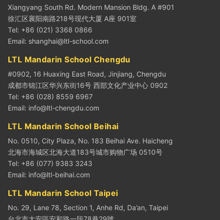
Xiangyang South Rd. Modern Mansion Bldg. A #901
徐汇区襄阳南路218号现代大厦 A座 901室
Tel: +86 (021) 3368 0866
Email:
shanghai@ltl-school.com
LTL Mandarin School Chengdu
#0902, 16 Huaxing East Road, Jinjiang, Chengdu
成都市锦江区华兴东街16号 西部文化产业中心 0902
Tel: +86 (028) 8559 6967
Email:
info@ltl-chengdu.com
LTL Mandarin School Beihai
No. 0510, City Plaza, No. 183 Beihai Ave. Haicheng
北海市海城区北海大道183号城市购物广场 0510号
Tel: +86 (077) 9383 3243
Email:
info@ltl-beihai.com
LTL Mandarin School Taipei
No. 29, Lane 78, Section 1, Anhe Rd, Da’an, Taipei
台北市大安區安和路一段78巷29號