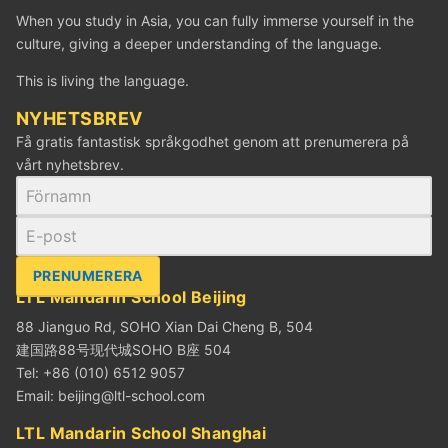
When you study in Asia, you can fully immerse yourself in the
culture, giving a deeper understanding of the language.
This is living the language.
NYHETSBREV
Få gratis fantastisk språkgodhet genom att prenumerera på
vårt nyhetsbrev.
PRENUMERERA
LTL Mandarin School Beijing
88 Jianguo Rd, SOHO Xian Dai Cheng B, 504
建国路88号现代城SOHO B座 504
Tel: +86 (010) 6512 9057
Email:
beijing@ltl-school.com
LTL Mandarin School Shanghai