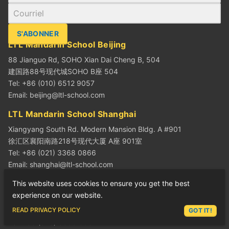
S'ABONNER
LTL Mandarin School Beijing
88 Jianguo Rd, SOHO Xian Dai Cheng B, 504
建国路88号现代城SOHO B座 504
Tel: +86 (010) 6512 9057
Email:
beijing@ltl-school.com
LTL Mandarin School Shanghai
Xiangyang South Rd. Modern Mansion Bldg. A #901
徐汇区襄阳南路218号现代大厦 A座 901室
Tel: +86 (021) 3368 0866
Email:
shanghai@ltl-school.com
LTL Mandarin School Chengdu
This website uses cookies to ensure you get the best
experience on our website.
#0902, 16 Huaxing East Road, Jinjiang, Chengdu
ASK LEX
READ PRIVACY POLICY
成都市锦江区华兴东街16号 西部文化产业中心 0902
GOT IT!
Tel: +86 (028) 8559 6967