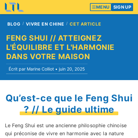
MENU
SIGN UP
BLOG
VIVRE EN CHINE
CET ARTICLE
FENG SHUI // ATTEIGNEZ
L'ÉQUILIBRE ET L'HARMONIE
DANS VOTRE MAISON
Écrit par Marine Colliot •
juin 20, 2025
Qu’est-ce que le Feng Shui
? // Le guide ultime
Le Feng Shui est une ancienne philosophie chinoise
qui préconise de vivre en harmonie avec la nature