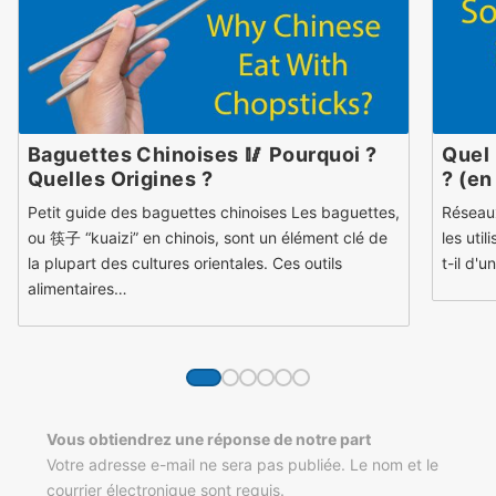
Baguettes Chinoises 🥢 Pourquoi ?
Quel 
Quelles Origines ?
? (en
Petit guide des baguettes chinoises Les baguettes,
Réseaux
ou 筷子 “kuaizi” en chinois, sont un élément clé de
les util
la plupart des cultures orientales. Ces outils
t-il d'
alimentaires…
Vous obtiendrez une réponse de notre part
Votre adresse e-mail ne sera pas publiée. Le nom et le
courrier électronique sont requis.